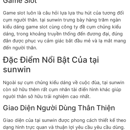
Game Slot
Game slot luôn là câu hỏi lựa lựa thu hút của tương đối
cụm người thân. tại sunwin trưng bày hàng trăm ngàn
kiểu dáng game slot cùng công ty đề cụm chủng kiểu
dáng, trong khoảng truyền thống đến đương đại, đúng
đắn được phục vụ cảm giác bắt đầu mẻ và lạ mắt mang
đến người thân.
Đặc Điểm Nổi Bật Của tại
sunwin
Ngoài sự cụm chủng kiểu dáng về cuộc đùa, tại sunwin
còn sở hữu thêm rất cụm nhân tài điển hình khác giúp
người thân sở hữu trải nghiệm cao nhất.
Giao Diện Người Dùng Thân Thiện
Giao diện của tại sunwin được phong cách thiết kế theo
dạng hình trực quan và thuận lợi yêu cầu yêu cầu dùng.