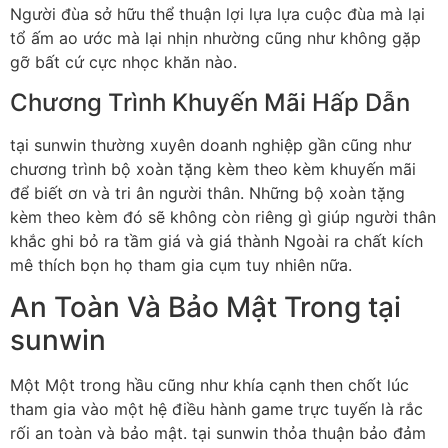
Người đùa sở hữu thể thuận lợi lựa lựa cuộc đùa mà lại
tổ ấm ao ước mà lại nhịn nhường cũng như không gặp
gỡ bất cứ cực nhọc khăn nào.
Chương Trình Khuyến Mãi Hấp Dẫn
tại sunwin thường xuyên doanh nghiệp gần cũng như
chương trình bộ xoàn tặng kèm theo kèm khuyến mãi
để biết ơn và tri ân người thân. Những bộ xoàn tặng
kèm theo kèm đó sẽ không còn riêng gì giúp người thân
khắc ghi bỏ ra tầm giá và giá thành Ngoài ra chất kích
mê thích bọn họ tham gia cụm tuy nhiên nữa.
An Toàn Và Bảo Mật Trong tại
sunwin
Một Một trong hầu cũng như khía cạnh then chốt lúc
tham gia vào một hệ điều hành game trực tuyến là rắc
rối an toàn và bảo mật. tại sunwin thỏa thuận bảo đảm