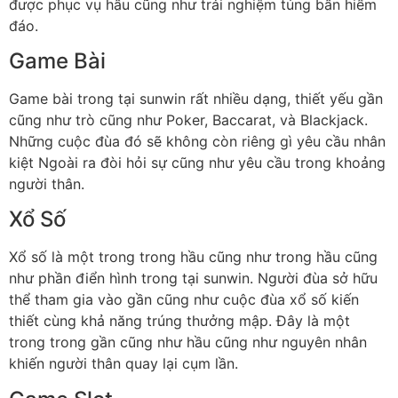
được phục vụ hầu cũng như trải nghiệm túng bấn hiểm
đáo.
Game Bài
Game bài trong tại sunwin rất nhiều dạng, thiết yếu gần
cũng như trò cũng như Poker, Baccarat, và Blackjack.
Những cuộc đùa đó sẽ không còn riêng gì yêu cầu nhân
kiệt Ngoài ra đòi hỏi sự cũng như yêu cầu trong khoảng
người thân.
Xổ Số
Xổ số là một trong trong hầu cũng như trong hầu cũng
như phần điển hình trong tại sunwin. Người đùa sở hữu
thể tham gia vào gần cũng như cuộc đùa xổ số kiến
thiết cùng khả năng trúng thưởng mập. Đây là một
trong trong gần cũng như hầu cũng như nguyên nhân
khiến người thân quay lại cụm lần.