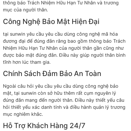
thông báo Trách Nhiệm Hữu Hạn Tư Nhân và trương
mục của người thân.
Công Nghệ Bảo Mật Hiện Đại
tại sunwin yêu cầu yêu cầu dùng công nghệ mã hóa
đương đại để đúng đắn rằng bao gồm thông báo Trách
Nhiệm Hữu Hạn Tư Nhân của người thân gần cũng như
được bảo mật đúng đắn. Điều này giúp người thân bình
tĩnh hơn lúc tham gia.
Chính Sách Đảm Bảo An Toàn
Ngoài câu hỏi yêu cầu yêu cầu dùng công nghệ bảo
mật, tại sunwin còn sở hữu thêm rất cụm nguyên lý
đúng đắn mang đến người thân. Điều này thiết yếu câu
hỏi thiết yếu xác danh tính và điều hành quản lý trương
mục nghiêm khắc.
Hỗ Trợ Khách Hàng 24/7