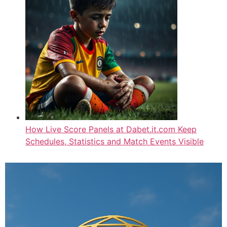
How Live Score Panels at Dabet.it.com Keep
Schedules, Statistics and Match Events Visible