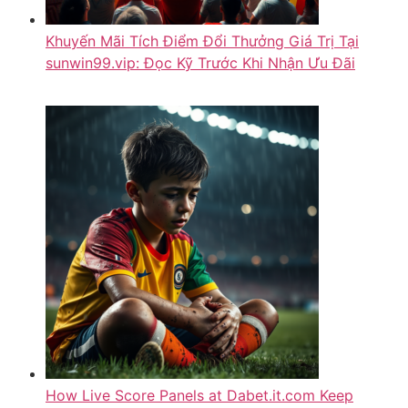
Khuyến Mãi Tích Điểm Đổi Thưởng Giá Trị Tại
sunwin99.vip: Đọc Kỹ Trước Khi Nhận Ưu Đãi
How Live Score Panels at Dabet.it.com Keep