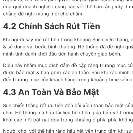
ứng quý doanh nghiệp cũng các với thể hẳn rằng xây dựn
chẳng đề nghị mong mỏi chờ chậm.
4.2 Chính Sách Rút Tiền
Khi người say mê rút tiền trong khoảng Sun.chiến thắng, 
& sử dụng vài bước bình thường. Hệ thống đã đề nghị qu
minh tính danh khởi đầu tiến hành chuyển giao bệnh.
Điều này nhằm mục đích đảm đề cập rằng trương mục củ
được bảo mật & bao gồm xác an toàn. Sau khi xác minh, t
đến trương mục của khách hàng trong khoảng time sớm n
4.3 An Toàn Và Bảo Mật
Sun.chiến thắng rất ưu tiên đến bài xích toán bảo mật của
chơi. Hệ thống mã hóa tài liệu tiên tiến giúp bảo vệ trư
khỏi các mối bắt nạt dọa trong khoảng ở phía phía không 
Người chơi với thể hẳn rằng hầu hết yên trung tâm khi s