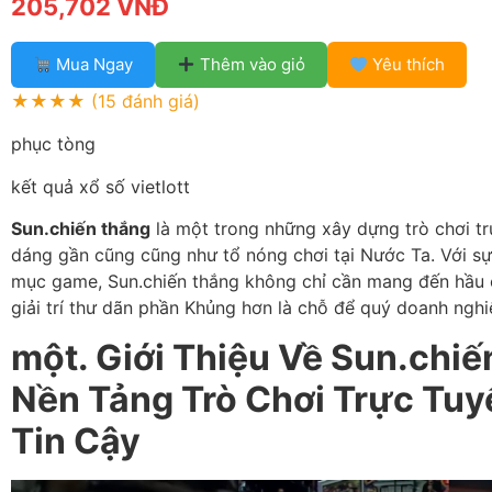
205,702 VNĐ
Mua Ngay
Thêm vào giỏ
Yêu thích
★★★★
(15 đánh giá)
phục tòng
kết quả xổ số vietlott
Sun.chiến thắng
là một trong những xây dựng trò chơi t
dáng gần cũng cũng như tổ nóng chơi tại Nước Ta. Với s
mục game, Sun.chiến thắng không chỉ cần mang đến hầu 
giải trí thư dãn phần Khủng hơn là chỗ để quý doanh nghiệ
một. Giới Thiệu Về Sun.chiế
Nền Tảng Trò Chơi Trực Tu
Tin Cậy