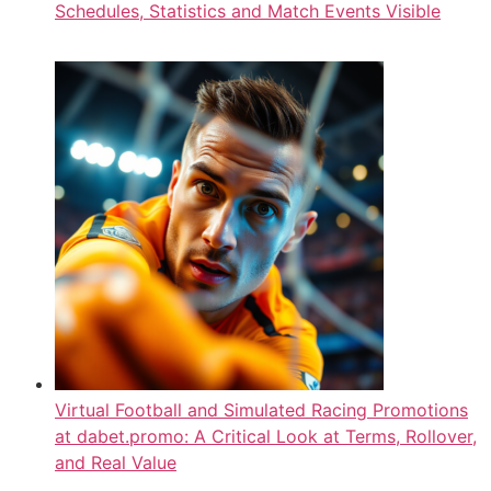
Schedules, Statistics and Match Events Visible
Virtual Football and Simulated Racing Promotions
at dabet.promo: A Critical Look at Terms, Rollover,
and Real Value