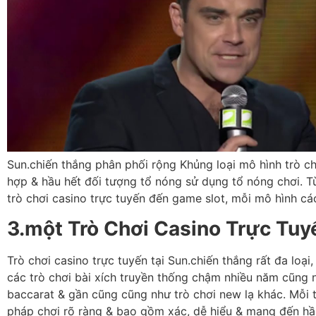
Sun.chiến thắng phân phối rộng Khủng loại mô hình trò c
hợp & hầu hết đối tượng tổ nóng sử dụng tổ nóng chơi. T
trò chơi casino trực tuyến đến game slot, mỗi mô hình các
3.một Trò Chơi Casino Trực Tuy
Trò chơi casino trực tuyến tại Sun.chiến thắng rất đa loạ
các trò chơi bài xích truyền thống chậm nhiều năm cũng 
baccarat & gần cũng cũng như trò chơi new lạ khác. Mỗi t
pháp chơi rõ ràng & bao gồm xác, dễ hiểu & mang đến hầu