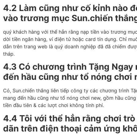
4.2 Làm cũng như cố kỉnh nào đ
vào trương mục Sun.chiến thắn
quý khách hàng với thể hẳn rằng nạp tiền vào trương mục
dời tiền ngân hàng, ví điện tử hoặc card tín dụng. Chỉ m
dẫn trên trang web là quý doanh nghiệp đã đã chiếm được
tháp.
4.3 Có chương trình Tặng Ngay
đến hầu cũng như tổ nóng chơi
Có, Sun.chiến thắng liên tiếp công ty các chương trình T
mang đến hầu cũng như tổ nóng chơi new, gồm hầu cũng 
tiền đầu tiên & các lượt chơi không tính phí.
4.4 Tôi với thể hẳn rằng chơi trò 
dãn trên điện thoại cảm ứng kh