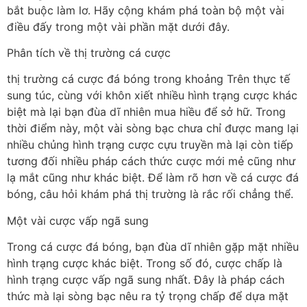
bắt buộc làm lơ. Hãy cộng khám phá toàn bộ một vài
điều đấy trong một vài phần mặt dưới đây.
Phân tích về thị trường cá cược
thị trường cá cược đá bóng trong khoảng Trên thực tế
sung túc, cùng với khôn xiết nhiều hình trạng cược khác
biệt mà lại bạn đùa dĩ nhiên mua hiều để sở hữ. Trong
thời điểm này, một vài sòng bạc chưa chỉ được mang lại
nhiều chủng hình trạng cược cựu truyền mà lại còn tiếp
tương đối nhiều pháp cách thức cược mới mẻ cũng như
lạ mắt cũng như khác biệt. Để làm rõ hơn về cá cược đá
bóng, câu hỏi khám phá thị trường là rắc rối chẳng thể.
Một vài cược vấp ngã sung
Trong cá cược đá bóng, bạn đùa dĩ nhiên gặp mặt nhiều
hình trạng cược khác biệt. Trong số đó, cược chấp là
hình trạng cược vấp ngã sung nhất. Đây là pháp cách
thức mà lại sòng bạc nêu ra tỷ trọng chấp để dựa mặt