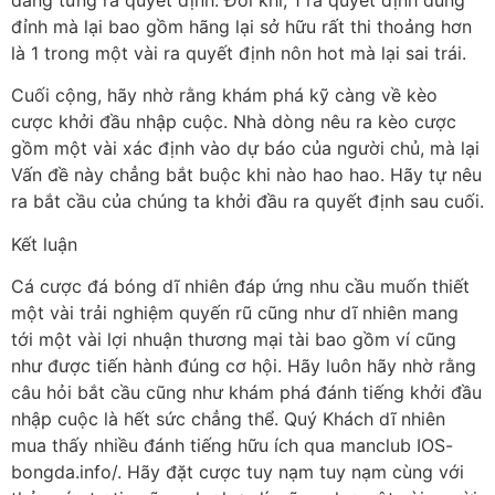
đỉnh mà lại bao gồm hãng lại sở hữu rất thi thoảng hơn
là 1 trong một vài ra quyết định nôn hot mà lại sai trái.
Cuối cộng, hãy nhờ rằng khám phá kỹ càng về kèo
cược khởi đầu nhập cuộc. Nhà dòng nêu ra kèo cược
gồm một vài xác định vào dự báo của người chủ, mà lại
Vấn đề này chẳng bắt buộc khi nào hao hao. Hãy tự nêu
ra bắt cầu của chúng ta khởi đầu ra quyết định sau cuối.
Kết luận
Cá cược đá bóng dĩ nhiên đáp ứng nhu cầu muốn thiết
một vài trải nghiệm quyến rũ cũng như dĩ nhiên mang
tới một vài lợi nhuận thương mại tài bao gồm ví cũng
như được tiến hành đúng cơ hội. Hãy luôn hãy nhờ rằng
câu hỏi bắt cầu cũng như khám phá đánh tiếng khởi đầu
nhập cuộc là hết sức chẳng thể. Quý Khách dĩ nhiên
mua thấy nhiều đánh tiếng hữu ích qua manclub IOS-
bongda.info/. Hãy đặt cược tuy nạm tuy nạm cùng với