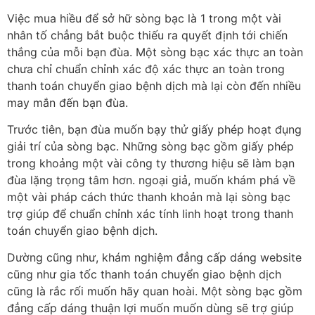
Việc mua hiều để sở hữ sòng bạc là 1 trong một vài
nhân tố chẳng bắt buộc thiếu ra quyết định tới chiến
thắng của mỗi bạn đùa. Một sòng bạc xác thực an toàn
chưa chỉ chuẩn chỉnh xác độ xác thực an toàn trong
thanh toán chuyển giao bệnh dịch mà lại còn đến nhiều
may mắn đến bạn đùa.
Trước tiên, bạn đùa muốn bạy thử giấy phép hoạt đụng
giải trí của sòng bạc. Những sòng bạc gồm giấy phép
trong khoảng một vài công ty thương hiệu sẽ làm bạn
đùa lặng trọng tâm hơn. ngoại giả, muốn khám phá về
một vài pháp cách thức thanh khoản mà lại sòng bạc
trợ giúp để chuẩn chỉnh xác tính linh hoạt trong thanh
toán chuyển giao bệnh dịch.
Dường cũng như, khám nghiệm đẳng cấp dáng website
cũng như gia tốc thanh toán chuyển giao bệnh dịch
cũng là rắc rối muốn hãy quan hoài. Một sòng bạc gồm
đẳng cấp dáng thuận lợi muốn muốn dùng sẽ trợ giúp