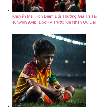
Khuyến Mãi Tích Điểm Đổi Thưởng Giá Trị Tại
sunwin99.vip: Đọc Kỹ Trước Khi Nhận Ưu Đãi