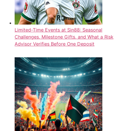
Limited-Time Events at Sin88: Seasonal
Challenges, Milestone Gifts, and What a Risk
Advisor Verifies Before One Deposit