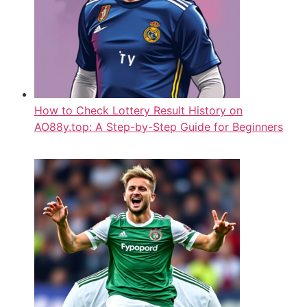
How to Check Lottery Result History on
AO88y.top: A Step-by-Step Guide for Beginners