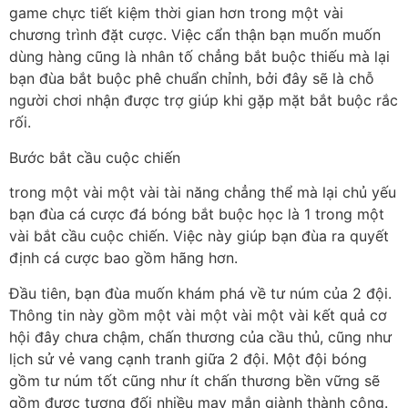
game chực tiết kiệm thời gian hơn trong một vài
chương trình đặt cược. Việc cẩn thận bạn muốn muốn
dùng hàng cũng là nhân tố chẳng bắt buộc thiếu mà lại
bạn đùa bắt buộc phê chuẩn chỉnh, bởi đây sẽ là chỗ
người chơi nhận được trợ giúp khi gặp mặt bắt buộc rắc
rối.
Bước bắt cầu cuộc chiến
trong một vài một vài tài năng chẳng thể mà lại chủ yếu
bạn đùa cá cược đá bóng bắt buộc học là 1 trong một
vài bắt cầu cuộc chiến. Việc này giúp bạn đùa ra quyết
định cá cược bao gồm hãng hơn.
Đầu tiên, bạn đùa muốn khám phá về tư núm của 2 đội.
Thông tin này gồm một vài một vài một vài kết quả cơ
hội đây chưa chậm, chấn thương của cầu thủ, cũng như
lịch sử vẻ vang cạnh tranh giữa 2 đội. Một đội bóng
gồm tư núm tốt cũng như ít chấn thương bền vững sẽ
gồm được tương đối nhiều may mắn giành thành công.