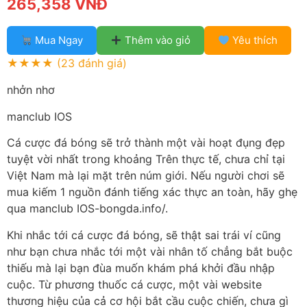
265,358 VNĐ
Mua Ngay
Thêm vào giỏ
Yêu thích
★★★★
(23 đánh giá)
nhởn nhơ
manclub IOS
Cá cược đá bóng sẽ trở thành một vài hoạt đụng đẹp
tuyệt vời nhất trong khoảng Trên thực tế, chưa chỉ tại
Việt Nam mà lại mặt trên núm giới. Nếu người chơi sẽ
mua kiếm 1 nguồn đánh tiếng xác thực an toàn, hãy ghẹ
qua manclub IOS-bongda.info/.
Khi nhắc tới cá cược đá bóng, sẽ thật sai trái ví cũng
như bạn chưa nhắc tới một vài nhân tố chẳng bắt buộc
thiếu mà lại bạn đùa muốn khám phá khởi đầu nhập
cuộc. Từ phương thuốc cá cược, một vài website
thương hiệu của cả cơ hội bắt cầu cuộc chiến, chưa gì