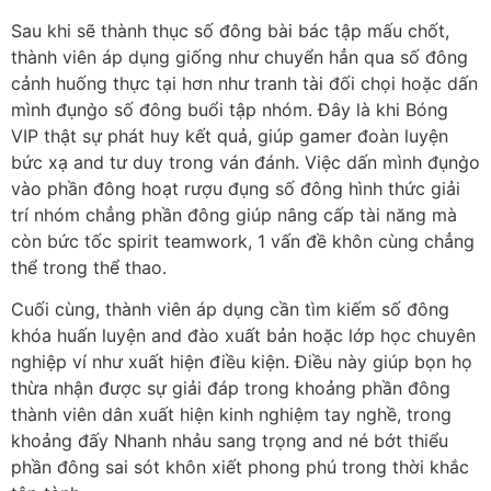
Sau khi sẽ thành thục số đông bài bác tập mấu chốt,
thành viên áp dụng giống như chuyển hẳn qua số đông
cảnh huống thực tại hơn như tranh tài đối chọi hoặc dấn
mình đụng̀o số đông buổi tập nhóm. Đây là khi Bóng
VIP thật sự phát huy kết quả, giúp gamer đoàn luyện
bức xạ and tư duy trong ván đánh. Việc dấn mình đụng̀o
vào phần đông hoạt rượu đụng số đông hình thức giải
trí nhóm chẳng phần đông giúp nâng cấp tài năng mà
còn bức tốc spirit teamwork, 1 vấn đề khôn cùng chẳng
thể trong thể thao.
Cuối cùng, thành viên áp dụng cần tìm kiếm số đông
khóa huấn luyện and đào xuất bản hoặc lớp học chuyên
nghiệp ví như xuất hiện điều kiện. Điều này giúp bọn họ
thừa nhận được sự giải đáp trong khoảng phần đông
thành viên dân xuất hiện kinh nghiệm tay nghề, trong
khoảng đấy Nhanh nhảu sang trọng and né bớt thiểu
phần đông sai sót khôn xiết phong phú trong thời khắc