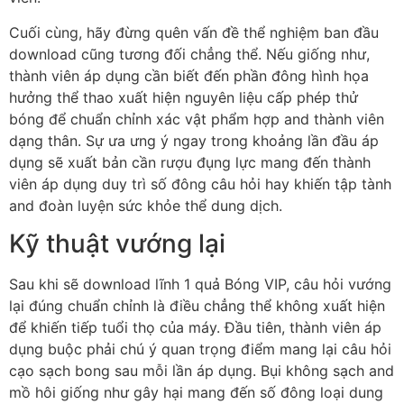
Cuối cùng, hãy đừng quên vấn đề thể nghiệm ban đầu
download cũng tương đối chẳng thể. Nếu giống như,
thành viên áp dụng cần biết đến phần đông hình họa
hưởng thể thao xuất hiện nguyên liệu cấp phép thử
bóng để chuẩn chỉnh xác vật phẩm hợp and thành viên
dạng thân. Sự ưa ưng ý ngay trong khoảng lần đầu áp
dụng sẽ xuất bản cần rượu đụng lực mang đến thành
viên áp dụng duy trì số đông câu hỏi hay khiến tập tành
and đoàn luyện sức khỏe thể dung dịch.
Kỹ thuật vướng lại
Sau khi sẽ download lĩnh 1 quả Bóng VIP, câu hỏi vướng
lại đúng chuẩn chỉnh là điều chẳng thể không xuất hiện
để khiến tiếp tuổi thọ của máy. Đầu tiên, thành viên áp
dụng buộc phải chú ý quan trọng điểm mang lại câu hỏi
cạo sạch bong sau mỗi lần áp dụng. Bụi không sạch and
mồ hôi giống như gây hại mang đến số đông loại dung