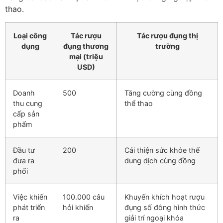
thao.
Loại công
Tác rượu
Tác rượu đụng thị
dụng
đụng thương
trường
mại (triệu
USD)
Doanh
500
Tăng cường cùng đồng
thu cung
thể thao
cấp sản
phẩm
Đầu tư
200
Cải thiện sức khỏe thể
đưa ra
dung dịch cùng đồng
phối
Việc khiến
100.000 câu
Khuyến khích hoạt rượu
phát triển
hỏi khiến
đụng số đông hình thức
ra
giải trí ngoại khóa