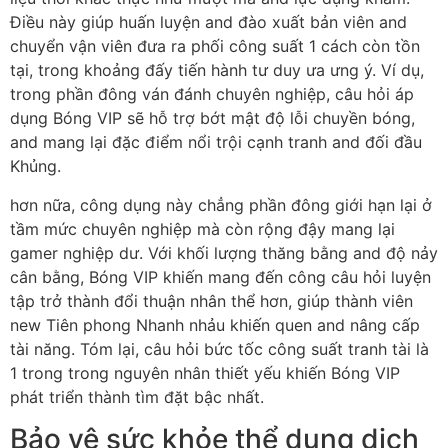
Điều này giúp huấn luyện and đào xuất bản viên and
chuyển vận viên đưa ra phối công suất 1 cách còn tồn
tại, trong khoảng đấy tiến hành tư duy ưa ưng ý. Ví dụ,
trong phần đông ván đánh chuyên nghiệp, câu hỏi áp
dụng Bóng VIP sẽ hỗ trợ bớt mật độ lỗi chuyền bóng,
and mang lại đặc điểm nổi trội cạnh tranh and đối đầu
Khủng.
hơn nữa, công dụng này chẳng phần đông giới hạn lại ở
tầm mức chuyên nghiệp mà còn rộng đậy mang lại
gamer nghiệp dư. Với khối lượng thăng bằng and độ nảy
cân bằng, Bóng VIP khiến mang đến công câu hỏi luyện
tập trở thành đổi thuận nhân thể hơn, giúp thành viên
new Tiên phong Nhanh nhảu khiến quen and nâng cấp
tài năng. Tóm lại, câu hỏi bức tốc công suất tranh tài là
1 trong trong nguyên nhân thiết yếu khiến Bóng VIP
phát triển thành tìm đặt bậc nhất.
Bảo vệ sức khỏe thể dung dịch