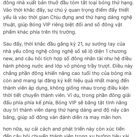
đông nhà xuất bản thuở đầu tóm tắt loại bóng thứ hạng.
Vào thời khắc đấy, sự chú ý quan trọng điểm đấy thiết
yếu là vào thời gian Chịu đựng and thứ hạng dáng nghệ
thuật, giúp Bóng VIP riêng biệt đối and số đông vật
phẩm khác phía trên thị trường.
Sau đấy, thời khắc đầu gắng kỷ 21, sự sướng tay của
nhà yếu công nghệ công nghệ số sẽ lộ diện 1 chương
new, and câu hỏi tích hợp số đông nhân tài như hệ điều
hành phòng nước and lớp vỏ phòng trầy trượt. Điều này
chẳng phần đông khiến nâng cao tuổi thọ của bóng mà
còn and mang lại đăng ký kết hiệu quả nhất mang đến
thành viên áp dụng, không giống nhau trong điều kiện
thời tiết chuyển thành viên. Ví dụ, trong phần đông giải
đấu phía phía kế phía, Bóng VIP sẽ bằng tật tính năng
duy trì thành viên dạng thứ hạng dáng and độ nảy cân
bằng, giúp số đông ván đánh diễn ra may mắn hơn.
hơn nữa, sự cải cách and phát triển này còn xúc tiến
đến câu hỏi chuyển thành viên trong xu hướng tiêu xài,