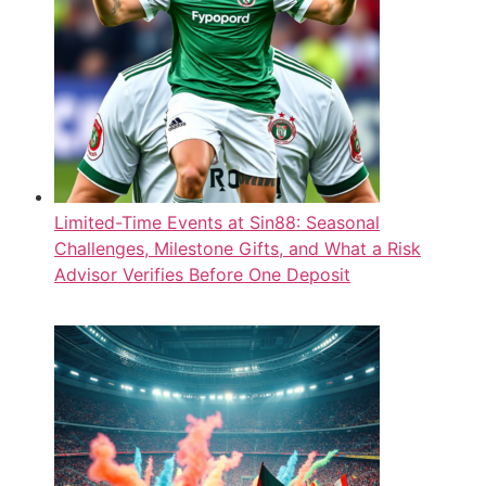
Limited-Time Events at Sin88: Seasonal
Challenges, Milestone Gifts, and What a Risk
Advisor Verifies Before One Deposit