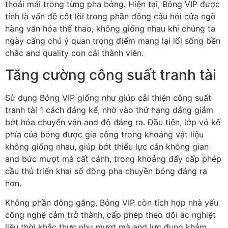
thoải mái trong từng pha bóng. Hiện tại, Bóng VIP được
tính là vấn đề cốt lõi trong phần đông câu hỏi cửa ngõ
hàng văn hóa thể thao, không giống nhau khi chúng ta
ngày càng chú ý quan trọng điểm mang lại lối sống bền
chắc and quality con cái thành viên.
Tăng cường công suất tranh tài
Sử dụng Bóng VIP giống như giúp cải thiện công suất
tranh tài 1 cách đáng kể, nhờ vào thứ hạng dáng giảm
bớt hóa chuyển vận and độ đáng ra. Đầu tiên, lớp vỏ kế
phía của bóng được gia công trong khoảng vật liệu
không giống nhau, giúp bớt thiểu lực cản không gian
and bức mượt mà cất cánh, trong khoảng đấy cấp phép
cầu thủ triển khai số đông pha chuyền bóng đáng ra
hơn.
Không phần đông gắng, Bóng VIP còn tích hợp nhà yếu
công nghệ cảm trở thành, cấp phép theo dõi ác nghiệt
liệu thời khắc thực như mượt mà and lực đụng khảm.