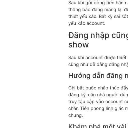
Sau khi gửi dòng tiến hành
thông báo đang mang lại đ
thiết yếu xác. Bất kỳ sai só
yếu xác account.
Đăng nhập cũn
show
Sau khi account được thiết
cũng như dễ dàng đăng nh
Hướng dẫn đăng 
Chỉ bắt buộc nhập thúc đẩ
đăng ký, căn nhà người dù
truy tậu cập vào account c
chắn Tiên phong linh giác
chưng.
Khám phá một và