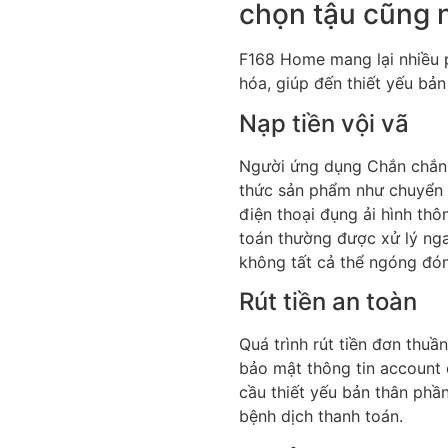
chọn tậu cũng 
F168 Home mang lại nhiều 
hóa, giúp đến thiết yếu bản
Nạp tiền vội vã
Người ứng dụng Chắn chắn 
thức sản phẩm như chuyển 
điện thoại đụng ải hình th
toán thường được xử lý nga
không tất cả thể ngóng đón
Rút tiền an toàn
Quá trình rút tiền đơn thu
bảo mật thông tin account
cầu thiết yếu bản thân phầ
bệnh dịch thanh toán.