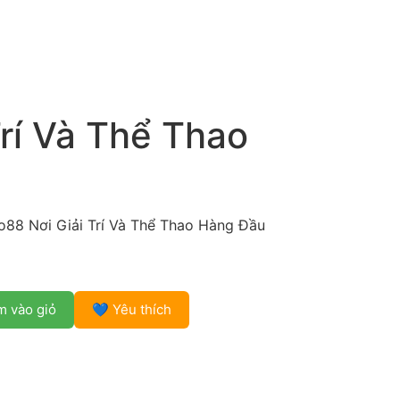
rí Và Thể Thao
o88 Nơi Giải Trí Và Thể Thao Hàng Đầu
 vào giỏ
💙 Yêu thích