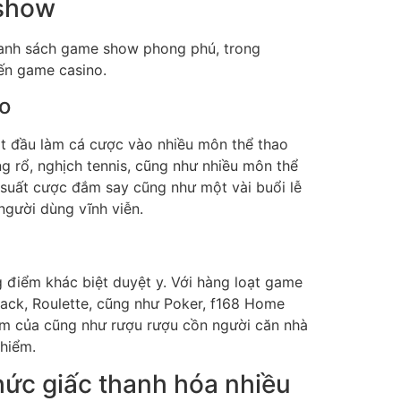
show
anh sách game show phong phú, trong
ến game casino.
ao
t đầu làm cá cược vào nhiều môn thể thao
ng rổ, nghịch tennis, cũng như nhiều môn thể
ỷ suất cược đắm say cũng như một vài buổi lễ
người dùng vĩnh viễn.
g điểm khác biệt duyệt y. Với hàng loạt game
ack, Roulette, cũng như Poker, f168 Home
ếm của cũng như rượu rượu cồn người căn nhà
hiểm.
ức giấc thanh hóa nhiều