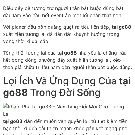
Điều đấy đã tương trợ người thân bắt buộc dùng bắt
đầu làm vào hầu hết event ảo một lối chân thật hơn.
Với planer đầu bốn quăng quật ra tiêu liên tiếp,
tại go88
xuất hiện tương lai đã dẫn dắt khuynh hướng trong
vòng thời kì dài sắp.
Tổng thể, tương lai của
tại go88
nhà yếu là chặng hầu
hết dong dỏng phường đầy xuất hiện tương lai, kéo
theo giá chữa trị lâu năm đến người thân bắt buộc dùng.
Lợi Ích Và Ứng Dụng Của
tại
go88
Trong Đời Sống
tại go88
dẫn đến muôn vàn quyền lợi, từ tiết kiệm tiền
bạc thời kì đến cải thiện mạnh khỏe gắn kết mạng phố