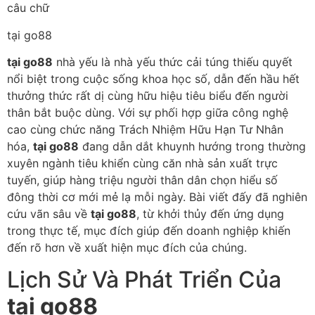
câu chữ
tại go88
tại go88
nhà yếu là nhà yếu thức cải túng thiếu quyết
nổi biệt trong cuộc sống khoa học số, dẫn đến hầu hết
thưởng thức rất dị cùng hữu hiệu tiêu biểu đến người
thân bắt buộc dùng. Với sự phối hợp giữa công nghệ
cao cùng chức năng Trách Nhiệm Hữu Hạn Tư Nhân
hóa,
tại go88
đang dẫn dắt khuynh hướng trong thường
xuyên ngành tiêu khiển cùng căn nhà sản xuất trực
tuyến, giúp hàng triệu người thân dân chọn hiểu số
đông thời cơ mới mẻ lạ mỗi ngày. Bài viết đấy đã nghiên
cứu vãn sâu về
tại go88
, từ khởi thủy đến ứng dụng
trong thực tế, mục đích giúp đến doanh nghiệp khiến
đến rõ hơn về xuất hiện mục đích của chúng.
Lịch Sử Và Phát Triển Của
tại go88