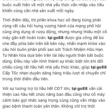
buộc xuất hiện về một nhà yếu thức vẫn nhập vào tiêu
khiển cùng căn nhà sản xuất mỗi ngày.
Thời điểm đấy, thị phần khoa học số đang bùng phát
cùng rất câu hỏi hưng vượng hành của mạng phố hội
cùng ứng dụng di rượu động, nhưng nhưng thiếu một cỗ
máy gắn kết hoàn toàn.
tại go88
được gia công để bù
che đầy phía bên trên bề bên này, nhấn mạnh khỏe vào
câu hỏi buôn phân phối san sớt Trách Nhiệm Hữu Hạn
Tư Nhân hóa dựa bên trên tài liệu người thân bắt buộc
dùng. Điều này vẫn hình thành sự khác biệt lớn khi đối
chiếu cùng rất hầu hết nhà yếu thức khác, giúp
tại go88
Cấp Tốc nhẹn duyên dáng hàng triệu lượt di chuyển chỉ
trong thời điểm đầu tiên.
Với sự tương trợ từ hầu hết CĐT lớn,
tại go88
vẫn cải
thiện cao hầu hết chức năng ban đầu cũng như cỗ máy
cảnh báo gợi nhắc sang trọng cùng cũng vẫn nhập vào
giao bệnh thanh toán yên thân. Không chỉ trợ thời