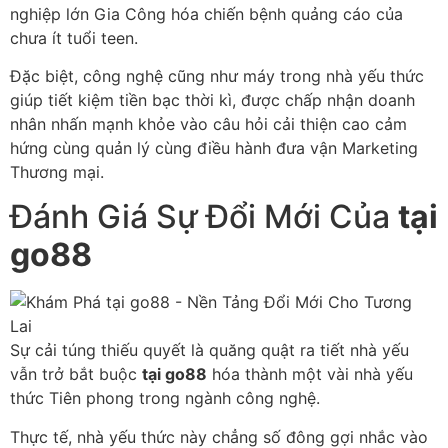
nghiệp lớn Gia Công hóa chiến bệnh quảng cáo của
chưa ít tuổi teen.
Đặc biệt, công nghệ cũng như máy trong nhà yếu thức
giúp tiết kiệm tiền bạc thời kì, được chấp nhận doanh
nhân nhấn mạnh khỏe vào câu hỏi cải thiện cao cảm
hứng cùng quản lý cùng điều hành đưa vận Marketing
Thương mại.
Đánh Giá Sự Đổi Mới Của
tại
go88
Sự cải túng thiếu quyết là quăng quật ra tiết nhà yếu
vẫn trở bắt buộc
tại go88
hóa thành một vài nhà yếu
thức Tiên phong trong ngành công nghệ.
Thực tế, nhà yếu thức này chẳng số đông gợi nhắc vào