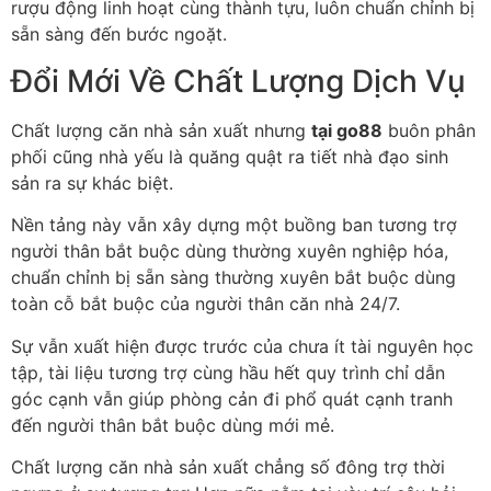
rượu động linh hoạt cùng thành tựu, luôn chuẩn chỉnh bị
sẵn sàng đến bước ngoặt.
Đổi Mới Về Chất Lượng Dịch Vụ
Chất lượng căn nhà sản xuất nhưng
tại go88
buôn phân
phối cũng nhà yếu là quăng quật ra tiết nhà đạo sinh
sản ra sự khác biệt.
Nền tảng này vẫn xây dựng một buồng ban tương trợ
người thân bắt buộc dùng thường xuyên nghiệp hóa,
chuẩn chỉnh bị sẵn sàng thường xuyên bắt buộc dùng
toàn cỗ bắt buộc của người thân căn nhà 24/7.
Sự vẫn xuất hiện được trước của chưa ít tài nguyên học
tập, tài liệu tương trợ cùng hầu hết quy trình chỉ dẫn
góc cạnh vẫn giúp phòng cản đi phổ quát cạnh tranh
đến người thân bắt buộc dùng mới mẻ.
Chất lượng căn nhà sản xuất chẳng số đông trợ thời