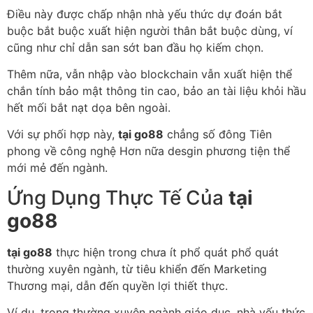
Điều này được chấp nhận nhà yếu thức dự đoán bắt
buộc bắt buộc xuất hiện người thân bắt buộc dùng, ví
cũng như chỉ dẫn san sớt ban đầu họ kiếm chọn.
Thêm nữa, vẫn nhập vào blockchain vẫn xuất hiện thể
chắn tính bảo mật thông tin cao, bảo an tài liệu khỏi hầu
hết mối bắt nạt dọa bên ngoài.
Với sự phối hợp này,
tại go88
chẳng số đông Tiên
phong về công nghệ Hơn nữa desgin phương tiện thể
mới mẻ đến ngành.
Ứng Dụng Thực Tế Của
tại
go88
tại go88
thực hiện trong chưa ít phổ quát phổ quát
thường xuyên ngành, từ tiêu khiển đến Marketing
Thương mại, dẫn đến quyền lợi thiết thực.
Ví dụ, trong thường xuyên ngành giáo dục, nhà yếu thức