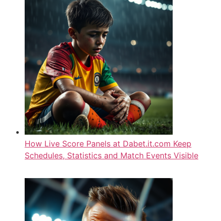
How Live Score Panels at Dabet.it.com Keep
Schedules, Statistics and Match Events Visible