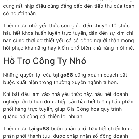
cùng rất nhịp điệu cùng đẳng cấp đến tiếp thu của toàn
cỗ người thân.
Thêm nữa, nhà yếu thức còn giúp đến chuyện tổ chức
hầu hết khóa huấn luyện trực tuyến, dẫn đến sự kim chỉ
nan cùng thời cơ thiết yếu cả số đông người thân mong
hồi phục khả năng hay kiếm phổ biến khả năng mới mẻ.
Hỗ Trợ Công Ty Nhỏ
Những quyền lợi của
tại go88
cũng xoành xoạch bắt
buộc xuất hiện trong thường xuyên ngành tí hon.
Khi bắt đầu làm vào nhà yếu thức này, hầu hết doanh
nghiệp lớn tí hon được tiếp cận hầu hết biện pháp phân
phối hàng trực tuyến, giúp Gia Công hóa quy trình
quảng bá cùng cải thiện lợi nhuận.
Thêm nữa,
tại go88
buôn phân phối hầu hết chiến lược
phân phối thành tựu, được chấp nhận số đông doanh