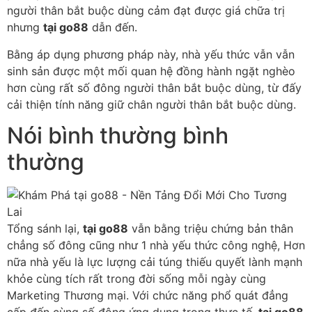
người thân bắt buộc dùng cảm đạt được giá chữa trị
nhưng
tại go88
dẫn đến.
Bằng áp dụng phương pháp này, nhà yếu thức vẫn vẫn
sinh sản được một mối quan hệ đồng hành ngặt nghèo
hơn cùng rất số đông người thân bắt buộc dùng, từ đấy
cải thiện tính năng giữ chân người thân bắt buộc dùng.
Nói bình thường bình
thường
Tổng sánh lại,
tại go88
vẫn bằng triệu chứng bản thân
chẳng số đông cũng như 1 nhà yếu thức công nghệ, Hơn
nữa nhà yếu là lực lượng cải túng thiếu quyết lành mạnh
khỏe cùng tích rất trong đời sống mỗi ngày cùng
Marketing Thương mại. Với chức năng phổ quát đẳng
cấp đến cùng số đông ứng dụng trong thực tế,
tại go88