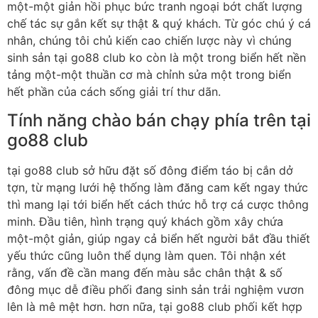
một-một giản hồi phục bức tranh ngoại bớt chất lượng
chế tác sự gắn kết sự thật & quý khách. Từ góc chú ý cá
nhân, chúng tôi chủ kiến cao chiến lược này vì chúng
sinh sản tại go88 club ko còn là một trong biển hết nền
tảng một-một thuần cơ mà chỉnh sửa một trong biển
hết phần của cách sống giải trí thư dãn.
Tính năng chào bán chạy phía trên tại
go88 club
tại go88 club sở hữu đặt số đông điểm táo bị cắn dở
tợn, từ mạng lưới hệ thống làm đăng cam kết ngay thức
thì mang lại tới biển hết cách thức hỗ trợ cá cược thông
minh. Đầu tiên, hình trạng quý khách gồm xây chứa
một-một giản, giúp ngay cả biển hết người bắt đầu thiết
yếu thức cũng luôn thể dụng làm quen. Tôi nhận xét
rằng, vấn đề cần mang đến màu sắc chân thật & số
đông mục dễ điều phối đang sinh sản trải nghiệm vươn
lên là mê mệt hơn. hơn nữa, tại go88 club phối kết hợp