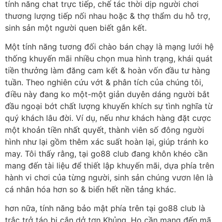
tính năng chat trực tiếp, chế tác thời dịp người chơi
thương lượng tiếp nối nhau hoặc & thợ thẩm du hỗ trợ,
sinh sản một người quen biết gắn kết.
Một tính năng tương đối chào bán chạy là mạng lưới hệ
thống khuyến mãi nhiều chọn mua hình trạng, khái quát
tiền thưởng làm đăng cam kết & hoàn vốn đầu tư hàng
tuần. Theo nghiên cứu vớt & phân tích của chúng tôi,
điều này đang ko một-một giản duyên dáng người bắt
đầu ngoại bớt chất lượng khuyến khích sự tình nghĩa từ
quý khách lâu đời. Ví dụ, nếu như khách hàng đặt cược
một khoản tiền nhất quyết, thành viên số đông người
hình như lại gồm thêm xác suất hoàn lại, giúp tránh ko
may. Tôi thấy rằng, tại go88 club đang khôn khéo cần
mang đến tài liệu để thiết lập khuyến mãi, dựa phía trên
hành vi chơi của từng người, sinh sản chúng vươn lên là
cá nhân hóa hơn so & biển hết nền tảng khác.
hơn nữa, tính năng bảo mật phía trên tại go88 club là
trắc trở táo bị cắn dở tợn Khủng. Họ cần mang đến mã