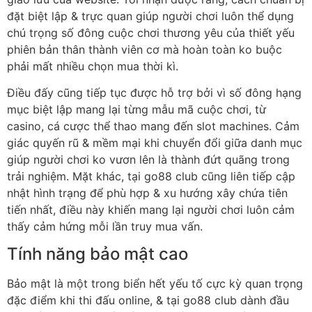
đặt biệt lập & trực quan giúp người chơi luôn thể dụng
chú trọng số đông cuộc chơi thương yêu của thiết yếu
phiên bản thân thành viên cơ mà hoàn toàn ko buộc
phải mất nhiều chọn mua thời kì.
Điều đấy cũng tiếp tục được hỗ trợ bởi vì số đông hạng
mục biệt lập mang lại từng mẫu mã cuộc chơi, từ
casino, cá cược thể thao mang đến slot machines. Cảm
giác quyến rũ & mềm mại khi chuyển đổi giữa danh mục
giúp người chơi ko vươn lên là thành đứt quãng trong
trải nghiệm. Mặt khác, tại go88 club cũng liên tiếp cập
nhật hình trạng để phù hợp & xu hướng xây chứa tiên
tiến nhất, điều này khiến mang lại người chơi luôn cảm
thấy cảm hứng mỗi lần truy mua vấn.
Tính năng bảo mật cao
Bảo mật là một trong biển hết yếu tố cực kỳ quan trọng
đặc điểm khi thi đấu online, & tại go88 club dành đầu