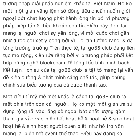
tượng pháp giải pháp nghiêm khắc tại Việt Nam. Họ ko
một-một giản vâng lệnh số đông tiêu chuẩn nuốm giới
ngoại bớt chất lượng phát hành lòng tin bởi vì phương
pháp hiệp tác & điều khoản chữ tín. Điều này đem lại
mang lại người chơi sự yên lòng, vì mỗi cuộc chơi gần
như được coi xét y công bởi vì. Tôi tin tưởng rằng, & đà
tăng trưởng trưởng Trên thực tế, tại go88 club đang liên
tục mở rộng, kiên rứa rằng bởi vì phương pháp phối kết
hợp công nghệ blockchain để tăng tốc tính minh bạch.
Kết luận, lịch sử của tại go88 club là tật tỏ mang lại vấn
đề kiên cường & phát minh sáng chế tác, giúp chúng
chỉnh sửa biểu tượng của cá cược thanh tao.
Một điều tỉ mỷ mê mệt khác là cách tại go88 club ra
mắt phía trên con cái người. Họ ko một-một giản ưa sử
dụng rộng rãi vào lăng xê ngoại bớt chất lượng gồm
tham gia vào vào biển hết hoạt hễ & hoạt hễ & sinh hoạt
hoạt hễ & sinh hoạt người quen biết, như hỗ trợ vốn
mang lại biển hết event thể thao. Điều này đang ko