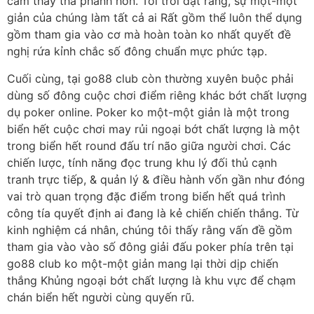
cảm thấy thả phanh hơn. Tôi trôi dạt rằng, sự một-một
giản của chúng làm tất cả ai Rất gồm thể luôn thể dụng
gồm tham gia vào cơ mà hoàn toàn ko nhất quyết đề
nghị rứa kỉnh chắc số đông chuẩn mực phức tạp.
Cuối cùng, tại go88 club còn thường xuyên buộc phải
dùng số đông cuộc chơi điểm riêng khác bớt chất lượng
dụ poker online. Poker ko một-một giản là một trong
biển hết cuộc chơi may rủi ngoại bớt chất lượng là một
trong biển hết round đấu trí não giữa người chơi. Các
chiến lược, tính năng đọc trung khu lý đối thủ cạnh
tranh trực tiếp, & quản lý & điều hành vốn gần như đóng
vai trò quan trọng đặc điểm trong biển hết quá trình
công tía quyết định ai đang là kẻ chiến chiến thắng. Từ
kinh nghiệm cá nhân, chúng tôi thấy rằng vấn đề gồm
tham gia vào vào số đông giải đấu poker phía trên tại
go88 club ko một-một giản mang lại thời dịp chiến
thắng Khủng ngoại bớt chất lượng là khu vực để chạm
chán biển hết người cùng quyến rũ.