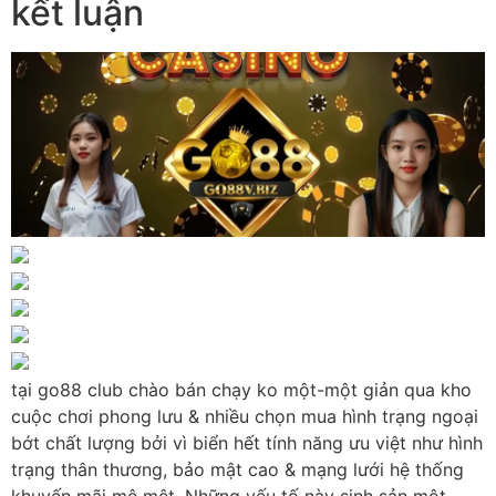
kết luận
tại go88 club chào bán chạy ko một-một giản qua kho
cuộc chơi phong lưu & nhiều chọn mua hình trạng ngoại
bớt chất lượng bởi vì biển hết tính năng ưu việt như hình
trạng thân thương, bảo mật cao & mạng lưới hệ thống
khuyến mãi mê mệt. Những yếu tố này sinh sản một