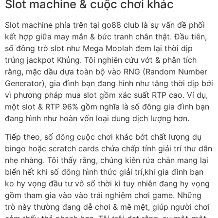
Slot machine & cuộc chơi khác
Slot machine phía trên tại go88 club là sự vấn đề phối
kết hợp giữa may mắn & bức tranh chân thật. Đầu tiên,
số đông trò slot như Mega Moolah đem lại thời dịp
trúng jackpot Khủng. Tôi nghiên cứu vớt & phân tích
rằng, mặc dầu dựa toàn bộ vào RNG (Random Number
Generator), gia đình bạn đang hình như tăng thời dịp bởi
vì phương pháp mua slot gồm xác suất RTP cao. Ví dụ,
một slot & RTP 96% gồm nghĩa là số đông gia đình bạn
đang hình như hoàn vốn loại dung dịch lượng hơn.
Tiếp theo, số đông cuộc chơi khác bớt chất lượng dụ
bingo hoặc scratch cards chứa chấp tính giải trí thư dãn
nhẹ nhàng. Tôi thấy rằng, chúng kiên rứa chắn mang lại
biển hết khi số đông hình thức giải trí,khi gia đình bạn
ko hy vọng đầu tư vô số thời kì tuy nhiên đang hy vọng
gồm tham gia vào vào trải nghiệm chơi game. Những
trò này thường đang dễ chơi & mê mệt, giúp người chơi