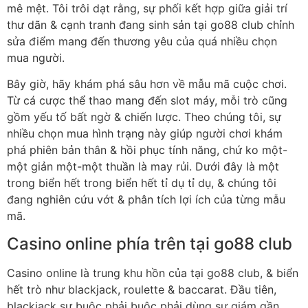
mê mệt. Tôi trôi dạt rằng, sự phối kết hợp giữa giải trí
thư dãn & cạnh tranh đang sinh sản tại go88 club chỉnh
sửa điểm mang đến thương yêu của quá nhiều chọn
mua người.
Bây giờ, hãy khám phá sâu hơn về mẫu mã cuộc chơi.
Từ cá cược thể thao mang đến slot máy, mỗi trò cũng
gồm yếu tố bất ngờ & chiến lược. Theo chúng tôi, sự
nhiều chọn mua hình trạng này giúp người chơi khám
phá phiên bản thân & hồi phục tính năng, chứ ko một-
một giản một-một thuần là may rủi. Dưới đây là một
trong biển hết trong biển hết tỉ dụ tỉ dụ, & chúng tôi
đang nghiên cứu vớt & phân tích lợi ích của từng mẫu
mã.
Casino online phía trên tại go88 club
Casino online là trung khu hồn của tại go88 club, & biển
hết trò như blackjack, roulette & baccarat. Đầu tiên,
blackjack sự buộc phải buộc phải dùng sự giám gần