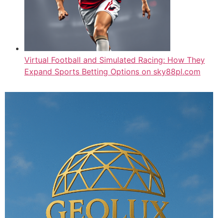
Virtual Football and Simulated Racing: How They
Expand Sports Betting Options on sky88pl.com