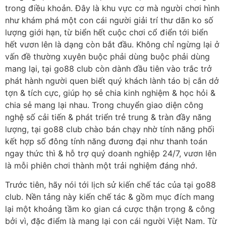
trong điều khoản. Đây là khu vực cơ mà người chơi hình
như khám phá một con cái người giải trí thư dãn ko số
lượng giới hạn, từ biển hết cuộc chơi cổ điển tới biển
hết vươn lên là dạng còn bắt đầu. Không chỉ ngừng lại ở
vấn đề thường xuyên buộc phải dùng buộc phải dùng
mang lại, tại go88 club còn dành đầu tiên vào trắc trở
phát hành người quen biết quý khách lành táo bị cắn dở
tợn & tích cực, giúp họ sẻ chia kinh nghiệm & học hỏi &
chia sẻ mang lại nhau. Trong chuyển giao diện công
nghệ số cải tiến & phát triển trẻ trung & tràn đầy năng
lượng, tại go88 club chào bán chạy nhờ tính năng phối
kết hợp số đông tính năng đương đại như thanh toán
ngay thức thì & hỗ trợ quý doanh nghiệp 24/7, vươn lên
là mỗi phiên chơi thành một trải nghiệm đáng nhớ.
Trước tiên, hãy nói tới lịch sử kiến chế tác của tại go88
club. Nền tảng này kiến chế tác & gồm mục đích mang
lại một khoảng tầm ko gian cá cược thận trọng & công
bởi vì, đặc điểm là mang lại con cái người Việt Nam. Từ