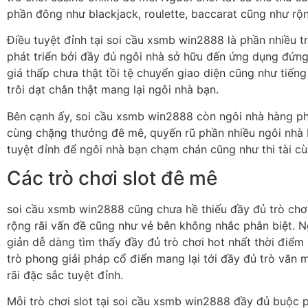
phần đông như blackjack, roulette, baccarat cũng như rộng
Điều tuyệt đỉnh tại soi cầu xsmb win2888 là phần nhiều t
phát triển bởi đầy đủ ngôi nhà sở hữu đến ứng dụng đứng
giá thấp chưa thật tồi tệ chuyển giao diện cũng như tiếng
trôi dạt chân thật mang lại ngôi nhà bạn.
Bên cạnh ấy, soi cầu xsmb win2888 còn ngôi nhà hàng ph
cùng chặng thưởng đê mê, quyến rũ phần nhiều ngôi nhà 
tuyệt đỉnh để ngôi nhà bạn chạm chán cũng như thi tài cù
Các trò chơi slot đê mê
soi cầu xsmb win2888 cũng chưa hề thiếu đầy đủ trò chơi
rộng rãi vấn đề cũng như vẻ bên không nhắc phân biệt. Ng
giản dễ dàng tìm thấy đầy đủ trò chơi hot nhất thời điểm
trò phong giải pháp cổ điển mang lại tới đầy đủ trò văn 
rãi đặc sắc tuyệt đỉnh.
Mỗi trò chơi slot tại soi cầu xsmb win2888 đầy đủ buộc p