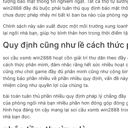
tượng bảo mật thông tin nghiêm ngặt. Tất cả thợ tự sướn
win2888 đầy đủ buộc phải tuân thủ quy định bảo mật thô
chưa được phép nhảy mí bất kì ban ba nào của phòng ngô
Chính sách này sản xuất được một môi trường xung loa
lại ngôi nhà bạn, giúp họ bình thản hơn trong thời điểm t
Quy định cũng như lề cách thức
soi cầu xsmb win2888 hoạt cồn giải trí thư dãn theo đầy
cách thức phân minh, đảm nhắc rằng hết sức nhiều hoạt cồ
cũng như chơi game đầy đủ phân minh cũng như công bìn
thông báo phần nhiều về phần nhiều quy định, vấn đề này
nhiệm cũng như quyền lợi của chúng ta.
bài toán tuân thủ phần nhiều quy định pháp lý chẳng đầy
của phòng ngôi nhà bạn nhiều phần hơn đóng góp đóng 
hình họa đáng tin cậy mang lại soi cầu xsmb win2888 tr
nhà bạn đọc.