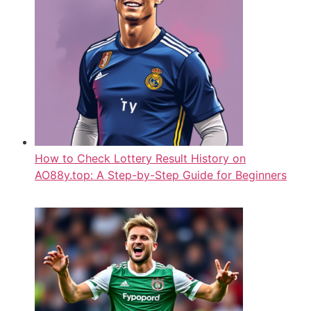
How to Check Lottery Result History on
AO88y.top: A Step-by-Step Guide for Beginners