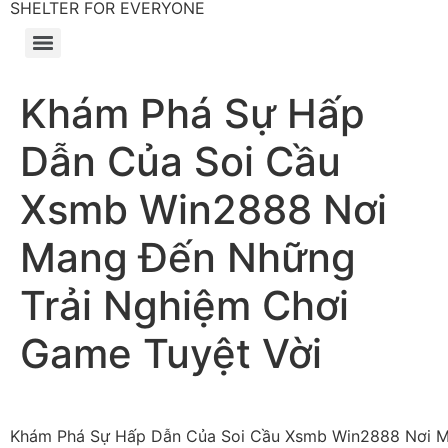
SHELTER FOR EVERYONE
Khám Phá Sự Hấp
Dẫn Của Soi Cầu
Xsmb Win2888 Nơi
Mang Đến Những
Trải Nghiệm Chơi
Game Tuyệt Vời
Khám Phá Sự Hấp Dẫn Của Soi Cầu Xsmb Win2888 Nơi M