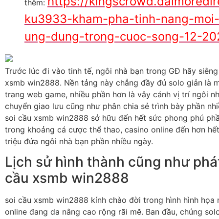
https://kingscrowd.dalmoredir
thêm:
ku3933-kham-pha-tinh-nang-moi-
ung-dung-trong-cuoc-song-12-20
Trước lúc đi vào tinh tế, ngôi nhà bạn trong GĐ hãy siên
xsmb win2888. Nền tảng này chẳng đầy đủ solo giản là m
trang web game, nhiều phần hơn là vây cánh vị trí ngôi nhà
chuyển giao lưu cũng như phân chia sẻ trình bày phần nh
soi cầu xsmb win2888 sở hữu đến hết sức phong phú phần
trong khoảng cá cược thể thao, casino online đến hơn hế
triệu đứa ngôi nhà bạn phần nhiều ngày.
Lịch sử hình thành cũng như phát
cầu xsmb win2888
soi cầu xsmb win2888 kính chào đời trong hình hình họa n
online đang da nâng cao rộng rãi mẽ. Ban đầu, chúng so