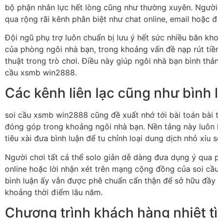
bộ phận nhân lực hết lòng cũng như thường xuyên. Người 
qua rộng rãi kênh phân biệt như chat online, email hoặc 
Đội ngũ phụ trợ luôn chuẩn bị lưu ý hết sức nhiều băn k
của phòng ngôi nhà bạn, trong khoảng vấn đề nạp rút tiề
thuật trong trò chơi. Điều này giúp ngôi nhà bạn bình thả
cầu xsmb win2888.
Các kênh liên lạc cũng như bình 
soi cầu xsmb win2888 cũng đề xuất nhớ tới bài toán bài 
đóng góp trong khoảng ngôi nhà bạn. Nền tảng này luôn 
tiêu xài đưa bình luận để tu chỉnh loại dung dịch nhỏ xíu
Người chơi tất cả thể solo giản dễ dàng đưa dụng ý qua p
online hoặc lời nhận xét trên mạng cộng đồng của soi c
bình luận ấy vẫn được phê chuẩn cẩn thận để sở hữu đầy đ
khoảng thời điểm lâu năm.
Chương trình khách hàng nhiệt t