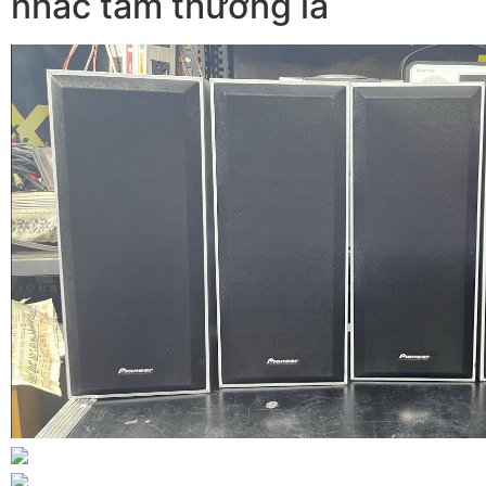
nhắc tầm thường là