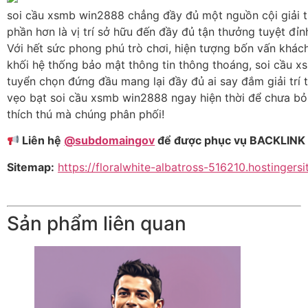
soi cầu xsmb win2888 chẳng đầy đủ một nguồn cội giải tr
phần hơn là vị trí sở hữu đến đầy đủ tận thưởng tuyệt đỉn
Với hết sức phong phú trò chơi, hiện tượng bốn vấn khác
khối hệ thống bảo mật thông tin thông thoáng, soi cầu 
tuyển chọn đứng đầu mang lại đầy đủ ai say đắm giải trí 
vẹo bạt soi cầu xsmb win2888 ngay hiện thời để chưa bỏ
thích thú mà chúng phân phối!
Liên hệ
@subdomaingov
để được phục vụ BACKLINK 
Sitemap:
https://floralwhite-albatross-516210.hostingers
Sản phẩm liên quan