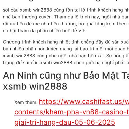
soi cầu xsmb win2888 cũng tồn tại lộ trình khách hàng nhi
nhà bạn thường xuyên. Tham da lộ trình này, ngôi nhà bạ
rãi ưu tiên đê mê như tiền thưởng, bộ quà tặng kèm theo 
cơ hội tham da phần nhiều buổi lễ VIP.
Chương trình khách hàng nhiệt tình chẳng đầy đủ sản xuấ
bạn nhiều phần hơn khiến mang lại bảo trì mối mối quan 
xsmb win2888 cũng như ngôi nhà bạn tiêu xài. Sự nóng ấ
trọng để soi cầu xsmb win2888 chưa giới hạn nghỉ phát t
An Ninh cũng như Bảo Mật Tạ
xsmb win2888
https://www.cashifast.us/
Xem thêm:
contents/kham-pha-vn88-casino-
giai-tri-hang-dau-05-06-2025