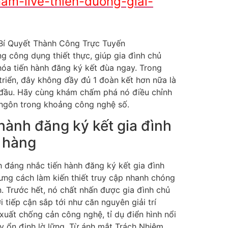
am-live-thien-duong-giai-
ng công dụng thiết thực, giúp gia đình chủ
hóa tiến hành đăng ký kết đùa ngay. Trong
riển, đây không đầy đủ 1 đoàn kết hơn nữa là
g đầu. Hãy cùng khám chấm phá nó điều chỉnh
ngôn trong khoảng công nghệ số.
 hành đăng ký kết gia đình
 hàng
h đáng nhắc tiến hành đăng ký kết gia đình
ng cách làm kiến thiết truy cập nhanh chóng
 Trước hết, nó chất nhấn được gia đình chủ
i tiếp cận sắp tới như căn nguyên giải trí
uất chống cản công nghệ, tỉ dụ điển hình nổi
ay ổn định lờ lững. Từ ánh mắt Trách Nhiệm