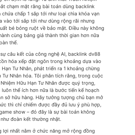
bắt chạm mặt rằng bài toán dùng backlink
 chứa chấp 1 sắp tới như loại chìa khóa vạn
a vào tới sắp tới như dùng rộng rãi nhưng
xuất bé bỏng ruột về bảo mật. Điều này không
thành cùng bảng giá thành thời gian hơn nữa
oàn thể.
 sự câu kết của công nghệ AI, backlink dv88
 cồn hóa xếp đặt ngôn trong khoảng dựa vào
 Hạn Tư Nhân, phát triển ra 1 khoảng chừng
Tư Nhân hóa. Tôi phân tích rằng, trong cuộc
ch Nhiệm Hữu Hạn Tư Nhân được quý trọng,
 luôn thể ích hơn nữa là bước tiến kế hoạch
bạn sở hữu hàng. Hãy tưởng tượng chủ bạn mở
ức thì chỉ chiếm được đầy đủ lưu ý phù hợp,
 game show – đó đây là sự bài toán không
 như đoàn kết thường nhật.
 lợi nhất nằm ở chức năng mở rộng đồng