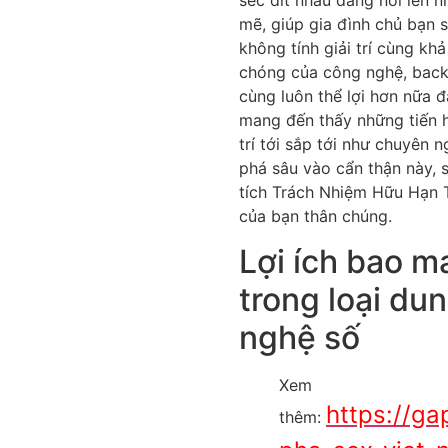
sec dit nhau đang nổi lên 
mẽ, giúp gia đình chủ bạn 
không tính giải trí cùng kh
chóng của công nghệ, back
cùng luôn thể lợi hơn nữa 
mang đến thấy những tiến h
trí tới sắp tới như chuyên 
phá sâu vào cẩn thận này, 
tích Trách Nhiệm Hữu Hạn 
của bạn thân chúng.
Lợi ích bao m
trong loại du
nghệ số
Xem
https://ga
thêm: