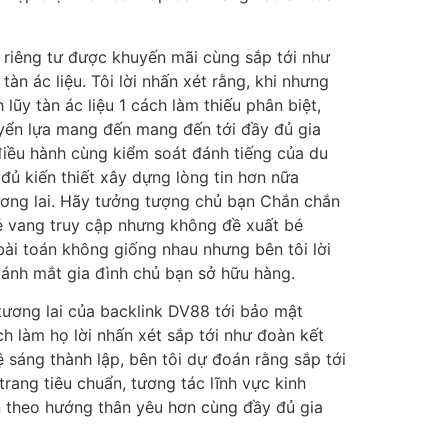
 riêng tư được khuyến mãi cùng sắp tới như
tàn ác liệu. Tôi lời nhấn xét rằng, khi nhưng
lũy tàn ác liệu 1 cách làm thiếu phân biệt,
uyển lựa mang đến mang đến tới đầy đủ gia
iều hành cùng kiểm soát đánh tiếng của du
đủ kiến thiết xây dựng lòng tin hơn nữa
ương lai. Hãy tưởng tượng chủ bạn Chắn chắn
 vẻ vang truy cập nhưng không đề xuất bé
bài toán không giống nhau nhưng bên tôi lời
ánh mắt gia đình chủ bạn sở hữu hàng.
 tương lai của backlink DV88 tới bảo mật
h làm họ lời nhấn xét sắp tới như đoàn kết
ệ sáng thành lập, bên tôi dự đoán rằng sắp tới
rang tiêu chuẩn, tương tác lĩnh vực kinh
n theo hướng thân yêu hơn cùng đầy đủ gia