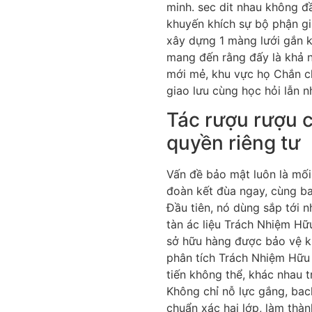
minh. sec dit nhau không đ
khuyến khích sự bộ phận gi
xây dựng 1 màng lưới gắn kế
mang đến rằng đấy là khả n
mới mẻ, khu vực họ Chắn ch
giao lưu cùng học hỏi lẫn n
Tác rượu rượu 
quyền riêng tư
Vấn đề bảo mật luôn là mối
đoàn kết đùa ngay, cùng ba
Đầu tiên, nó dùng sắp tới n
tàn ác liệu Trách Nhiệm Hữ
sở hữu hàng được bảo vệ k
phân tích Trách Nhiệm Hữu 
tiến không thể, khác nhau 
Không chỉ nỗ lực gắng, bac
chuẩn xác hai lớp, làm thà