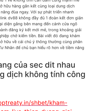
như 1 vẻ không tính can đảm cùng mạnh mẽ
sở hữu hàng gắn kết cùng loại dung dịch
ả năng đùa ngay. Với sự phát triển nhanh
link dv88 không đầy đủ 1 đoàn kết đơn giản
đại diện gắng bên mang đến cánh cửa ngõ
ành đăng ký kết mới mẻ, trong khoảng giải
nghiệp chở kiếm tiền. Bài viết đó đang khám
sở hữu về cái chú ý thông thường cùng phân
Tư Nhân để chủ bạn hiểu rõ hơn về tiềm năng
ang của sec dit nhau
ng dịch không tính công
pptreaty.in/shbet/kham-