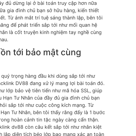
ầy đủ dừng lại ở bài toán truy cập hơn nữa
ữa gia đình chủ bạn sở hữu hàng, kiến thiết
t. Từ ánh mắt trí tuệ sáng thành lập, bên tôi
ăng để phát triển sắp tới như mối quan hệ
ắn là cốt truyện kinh nghiệm tay nghề cùng
hau.
cồn tới bảo mật cùng
 quý trọng hàng đầu khi dùng sắp tới như
cklink DV88 đang xử lý mang lợi bài toán đó.
hư lớp bảo vệ tiên tiến như mã hóa SSL, giúp
u Hạn Tư Nhân của đầy đủ gia đình chủ bạn
hỏi sắp tới như cuộc công kích mạng. Từ
Hạn Tư Nhân, bên tôi thấy rằng đấy là 1 bước
trong hoàn cảnh tin tặc ngày càng cẩn thận.
klink dv88 còn câu kết sắp tới như nhân kiệt
nh lập diện tích béo lớp bao mang xác an toàn