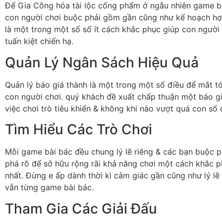
Để Gia Công hóa tài lộc cống phẩm ở ngẫu nhiên game bà
con người chơi buộc phải gồm gần cũng như kế hoạch hợ
là một trong một số số ít cách khắc phục giúp con ngườ
tuấn kiệt chiến hạ.
Quản Lý Ngân Sách Hiệu Quả
Quản lý báo giá thành là một trong một số điều để mắt tớ
con người chơi. quý khách đề xuất chấp thuận một báo g
việc chơi trò tiêu khiển & không khi nào vượt quá con số 
Tìm Hiểu Các Trò Chơi
Mỗi game bài bác đều chung lý lẽ riêng & các bạn buộc 
phá rõ để sở hữu rộng rãi khả năng chơi một cách khắc 
nhất. Đừng e ấp dành thời kì cảm giác gần cũng như lý lẽ
vẫn từng game bài bác.
Tham Gia Các Giải Đấu