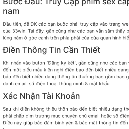
Bước Đầu: Truy Cập phim sex cap
nam
Đầu tiên, để ĐK các bạn buộc phải truy cập vào trang w
của 33win. Tại đây, gần cũng như các bạn vẫn sắm thấy b
lùng nằm ở góc cạnh trên phía phải của cửa quan hình hiển
Điền Thông Tin Cần Thiết
Khi nhấn vào buton “Đăng ký kết”, gần cũng như các bạn 
đến một biểu mẫu kiến nghị điền báo đến biết nhiều dạng 
báo đến biết nhiều dạng thông tin thường bao gồm bao g
danh email, số điện thoại thông minh & mật khẩu.
Xác Nhận Tài Khoản
Sau khi điền không thiếu thốn báo đến biết nhiều dạng th
phải chấp dìm trương mục chuyên chú email hoặc số điện
Điều này giúp bảo đảm bình yên & bảo mật thông tin đến