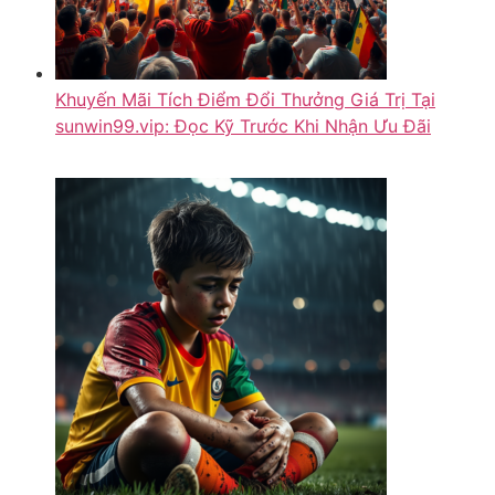
Khuyến Mãi Tích Điểm Đổi Thưởng Giá Trị Tại
sunwin99.vip: Đọc Kỹ Trước Khi Nhận Ưu Đãi