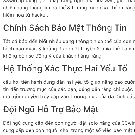
33win áp dụng giải pháp công nghệ mã hóa SSL, giúp bả
nhiều dạng thông tin cá thể & trương mục của khách hàn
hiểm họa từ hacker.
Chính Sách Bảo Mật Thông Tin
Tất cả báo đến biết nhiều dạng thông tin cá thể của con n
hành bảo quản & không được cốt truyện & phía thứ tía 
không còn sự đồng ý của khách hàng hàng.
Hệ Thống Xác Thực Hai Yếu Tố
câu hỏi tiến hành đúng đắn hai yếu tố giúp nâng cao cườ
tin đến trương mục của các bạn, đúng đắn rằng chỉ buộc
mới gồm quyền truy cập vào trương mục của da đình các
Đội Ngũ Hỗ Trợ Bảo Mật
Đội ngũ cung cấp đến con người đặt solo hàng của 33win
cung cấp đến con người chơi trong một số việc bảo mật 