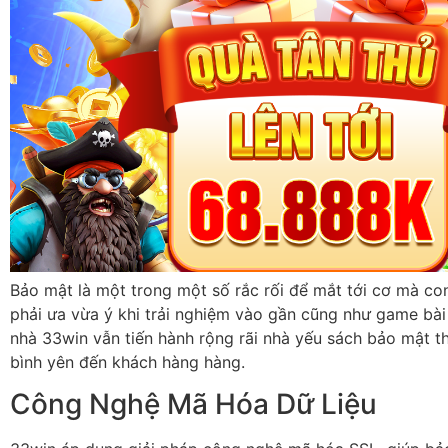
Bảo mật là một trong một số rắc rối để mắt tới cơ mà co
phải ưa vừa ý khi trải nghiệm vào gần cũng như game bài
nhà 33win vẫn tiến hành rộng rãi nhà yếu sách bảo mật t
bình yên đến khách hàng hàng.
Công Nghệ Mã Hóa Dữ Liệu