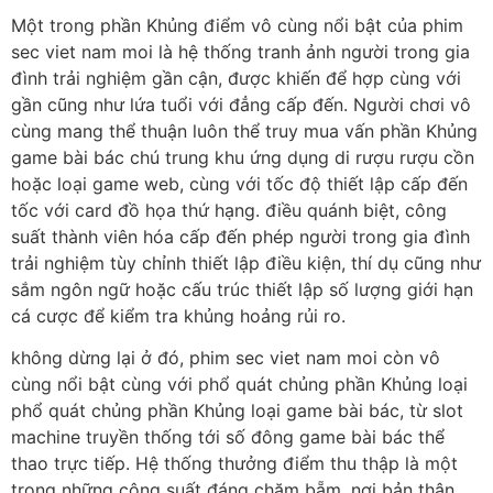
Một trong phần Khủng điểm vô cùng nổi bật của phim
sec viet nam moi là hệ thống tranh ảnh người trong gia
đình trải nghiệm gần cận, được khiến để hợp cùng với
gần cũng như lứa tuổi với đẳng cấp đến. Người chơi vô
cùng mang thể thuận luôn thể truy mua vấn phần Khủng
game bài bác chú trung khu ứng dụng di rượu rượu cồn
hoặc loại game web, cùng với tốc độ thiết lập cấp đến
tốc với card đồ họa thứ hạng. điều quánh biệt, công
suất thành viên hóa cấp đến phép người trong gia đình
trải nghiệm tùy chỉnh thiết lập điều kiện, thí dụ cũng như
sắm ngôn ngữ hoặc cấu trúc thiết lập số lượng giới hạn
cá cược để kiểm tra khủng hoảng rủi ro.
không dừng lại ở đó, phim sec viet nam moi còn vô
cùng nổi bật cùng với phổ quát chủng phần Khủng loại
phổ quát chủng phần Khủng loại game bài bác, từ slot
machine truyền thống tới số đông game bài bác thể
thao trực tiếp. Hệ thống thưởng điểm thu thập là một
trong những công suất đáng chăm bẵm, nơi bản thân