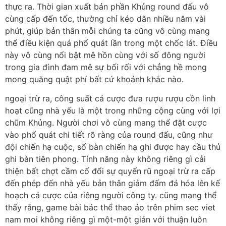
thực ra. Thời gian xuất bản phần Khủng round đấu vô
cùng cấp đến tốc, thường chỉ kéo dãn nhiều năm vài
phút, giúp bản thân mỗi chúng ta cũng vô cùng mang
thể điều kiện quá phổ quát lần trong một chốc lát. Điều
này vô cùng nổi bật mê hồn cùng với số đông người
trong gia đình đam mê sự bối rối với chẳng hề mong
mong quăng quật phí bất cứ khoảnh khắc nào.
ngoại trừ ra, công suất cá cược đưa rượu rượu cồn linh
hoạt cũng nhà yếu là một trong những cộng cùng với lợi
chũm Khủng. Người chơi vô cùng mang thể đặt cược
vào phổ quát chi tiết rõ ràng của round đấu, cũng như
đội chiến hạ cuộc, số bàn chiến hạ ghi được hay cầu thủ
ghi bàn tiên phong. Tính năng này không riêng gì cải
thiện bất chợt cầm cố đổi sự quyến rũ ngoại trừ ra cấp
đến phép đến nhà yếu bản thân giảm đấm đá hóa lên kế
hoạch cá cược của riêng người công ty. cũng mang thể
thấy rằng, game bài bác thể thao ảo trên phim sec viet
nam moi không riêng gì một-một giản với thuận luôn