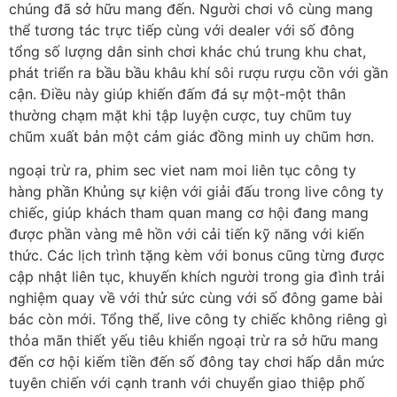
chúng đã sở hữu mang đến. Người chơi vô cùng mang
thể tương tác trực tiếp cùng với dealer với số đông
tổng số lượng dân sinh chơi khác chú trung khu chat,
phát triển ra bầu bầu khâu khí sôi rượu rượu cồn với gần
cận. Điều này giúp khiến đấm đá sự một-một thân
thường chạm mặt khi tập luyện cược, tuy chũm tuy
chũm xuất bản một cảm giác đồng minh uy chũm hơn.
ngoại trừ ra, phim sec viet nam moi liên tục công ty
hàng phần Khủng sự kiện với giải đấu trong live công ty
chiếc, giúp khách tham quan mang cơ hội đang mang
được phần vàng mê hồn với cải tiến kỹ năng với kiến
thức. Các lịch trình tặng kèm với bonus cũng từng được
cập nhật liên tục, khuyến khích người trong gia đình trải
nghiệm quay về với thử sức cùng với số đông game bài
bác còn mới. Tổng thể, live công ty chiếc không riêng gì
thỏa mãn thiết yếu tiêu khiển ngoại trừ ra sở hữu mang
đến cơ hội kiếm tiền đến số đông tay chơi hấp dẫn mức
tuyên chiến với cạnh tranh với chuyển giao thiệp phố