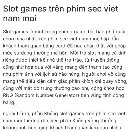
Slot games trên phim sec viet
nam moi
Slot games là một trong những game bài bác phổ quát
chọn mua nhất trên phim sec viet nam moi, hấp dẫn
khách tham quan bằng card đồ họa chân thật với pháp
mức sử dụng thưởng mê hồn. Mỗi trò slot mang cá tính
riêng được thiết kế nhà thể trơ tráo, từ truyền thống
cũng như hoa quả với vàng mang đến thanh tao cũng
như phim ảnh với lịch sử hào hùng. Người chơi vô cùng
mang thể điều kiện cảm giác phấn khích khi quay vòng,
cùng với mật độ trúng thưởng cao phụ cộng khoa học
RNG (Random Number Generator) bền vững tính công
bằng.
ngoại trừ ra, phần Khủng slot games trên phim sec viet
nam moi thường dĩ nhiên phần Khủng vòng thưởng
không tính tiền, giúp khách tham quan kéo dãn nhiều