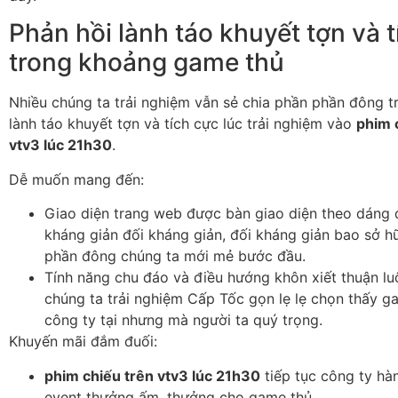
Phản hồi lành táo khuyết tợn và 
trong khoảng game thủ
Nhiều chúng ta trải nghiệm vẫn sẻ chia phần phần đông t
lành táo khuyết tợn và tích cực lúc trải nghiệm vào
phim 
vtv3 lúc 21h30
.
Dễ muốn mang đến:
Giao diện trang web được bàn giao diện theo dáng 
kháng giản đối kháng giản, đối kháng giản bao sở h
phần đông chúng ta mới mẻ bước đầu.
Tính năng chu đáo và điều hướng khôn xiết thuận lu
chúng ta trải nghiệm Cấp Tốc gọn lẹ lẹ chọn thấy g
công ty tại nhưng mà người ta quý trọng.
Khuyến mãi đắm đuối:
phim chiếu trên vtv3 lúc 21h30
tiếp tục công ty hà
event thưởng ấm, thưởng cho game thủ.