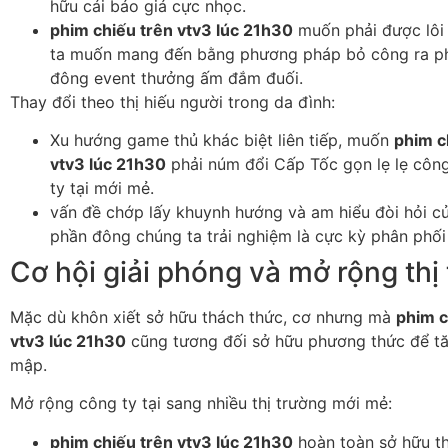
hữu cái báo giá cực nhọc.
phim chiếu trên vtv3 lúc 21h30
muốn phải được lôi
ta muốn mang đến bằng phương pháp bỏ công ra p
đông event thưởng ấm đắm đuối.
Thay đổi theo thị hiếu người trong da đình:
Xu hướng game thủ khác biệt liên tiếp, muốn
phim c
vtv3 lúc 21h30
phải núm đổi Cấp Tốc gọn lẹ lẹ công
ty tại mới mẻ.
vấn đề chớp lấy khuynh hướng và am hiểu đòi hỏi củ
phần đông chúng ta trải nghiệm là cực kỳ phân phối
Cơ hội giải phóng và mở rộng thị
Mặc dù khôn xiết sở hữu thách thức, cơ nhưng mà
phim c
vtv3 lúc 21h30
cũng tương đối sở hữu phương thức để t
mập.
Mở rộng công ty tại sang nhiều thị trường mới mẻ:
phim chiếu trên vtv3 lúc 21h30
hoàn toàn sở hữu th