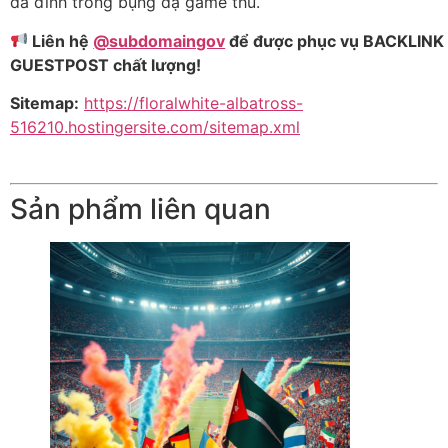
da đình trong bụng dạ game thủ.
Liên hệ
@subdomaingov
để được phục vụ BACKLINK 
GUESTPOST chất lượng!
Sitemap:
https://floralwhite-albatross-
516210.hostingersite.com/sitemap.xml
Sản phẩm liên quan