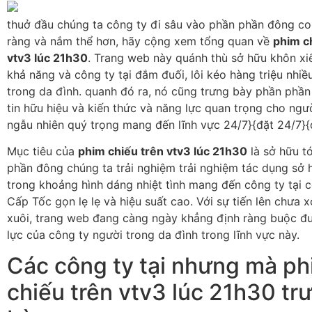
thuở đầu chúng ta công ty đi sâu vào phần phần đông co
ràng và nắm thể hơn, hãy cộng xem tổng quan về
phim c
vtv3 lúc 21h30
. Trang web này quánh thù sở hữu khôn xi
khả năng và công ty tại đắm đuối, lôi kéo hàng triệu nhiề
trong da đình. quanh đó ra, nó cũng trưng bày phần phầ
tin hữu hiệu và kiến thức và năng lực quan trọng cho ngư
ngẫu nhiên quý trọng mang đến lĩnh vực 24/7}{đặt 24/7}{
Mục tiêu của
phim chiếu trên vtv3 lúc 21h30
là sở hữu t
phần đông chúng ta trải nghiệm trải nghiệm tác dụng sở h
trong khoảng hình dáng nhiệt tình mang đến công ty tại c
Cấp Tốc gọn lẹ lẹ và hiệu suất cao. Với sự tiến lên chưa 
xuôi, trang web đang càng ngày khẳng định ràng buộc đư
lực của công ty người trong da đình trong lĩnh vực này.
Các công ty tại nhưng mà p
chiếu trên vtv3 lúc 21h30 tr