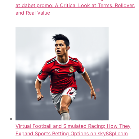
at dabet.promo: A Critical Look at Terms, Rollover,
and Real Value
Virtual Football and Simulated Racing: How They
Expand Sports Betting Options on sky88pl.com