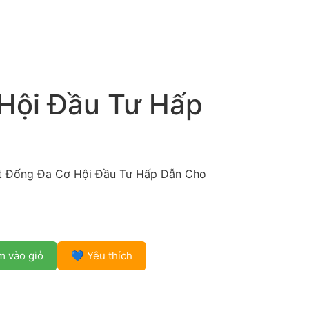
Hội Đầu Tư Hấp
t Đống Đa Cơ Hội Đầu Tư Hấp Dẫn Cho
 vào giỏ
💙 Yêu thích