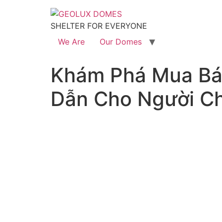
SHELTER FOR EVERYONE
We Are
Our Domes
Khám Phá Mua Bá
Dẫn Cho Người C