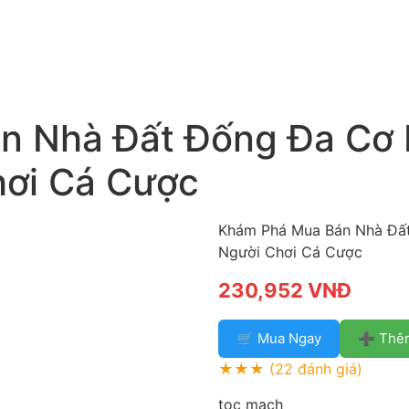
n Nhà Đất Đống Đa Cơ 
hơi Cá Cược
Khám Phá Mua Bán Nhà Đấ
Người Chơi Cá Cược
230,952 VNĐ
🛒 Mua Ngay
➕ Thêm
★★★
(22 đánh giá)
tọc mạch