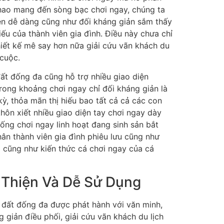
thao mang đến sòng bạc chơi ngay, chúng ta
ên dễ dàng cũng như đối kháng giản sắm thấy
ếu của thành viên gia đình. Điều này chưa chỉ
hiết kế mê say hơn nữa giải cứu vãn khách du
 cuộc.
t đống đa cũng hỗ trợ nhiều giao diện
trong khoảng chơi ngay chỉ đối kháng giản là
kỳ, thỏa mãn thị hiếu bao tất cả cả các con
hôn xiết nhiều giao diện tay chơi ngay dày
ống chơi ngay linh hoạt đang sinh sản bắt
hân thành viên gia đình phiêu lưu cũng như
 cũng như kiến thức cá chơi ngay của cá
 Thiện Và Dễ Sử Dụng
 đất đống đa được phát hành với văn minh,
 giản điều phối, giải cứu vãn khách du lịch