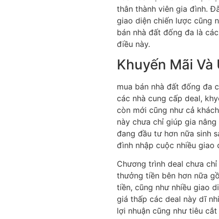
thân thành viên gia đình. Đ
giao diện chiến lược cũng
bán nhà đất đống đa là các 
điều này.
Khuyến Mãi Và 
mua bán nhà đất đống đa c
các nhà cung cấp deal, khy
còn mới cũng như cả khách 
này chưa chỉ giúp gia nâng
đang đầu tư hơn nữa sinh s
đình nhập cuộc nhiều giao 
Chương trình deal chưa chỉ
thưởng tiền bên hơn nữa gô
tiền, cũng như nhiều giao 
giá thấp các deal này dĩ nh
lợi nhuận cũng như tiêu cắ