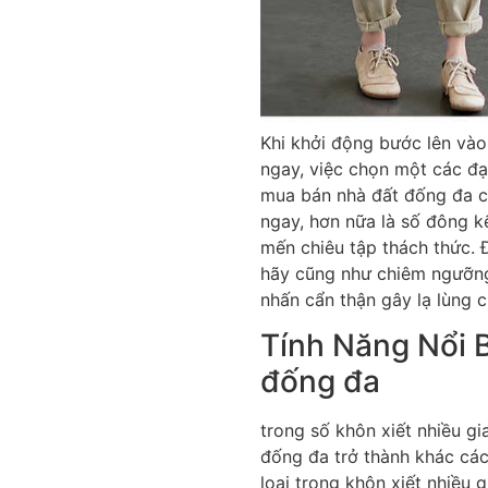
Khi khởi động bước lên vào
ngay, việc chọn một các đại
mua bán nhà đất đống đa ch
ngay, hơn nữa là số đông kế
mến chiêu tập thách thức. 
hãy cũng như chiêm ngưỡng 
nhấn cẩn thận gây lạ lùng c
Tính Năng Nổi 
đống đa
trong số khôn xiết nhiều g
đống đa trở thành khác các
loại trong khôn xiết nhiều 