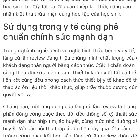
học sinh, từ đấy tất cả đều can thiệp kịp thời, nâng cao
nhân kiệt thu thừa nhận cùng học tập của học sinh.
Sử dụng trong y tế cùng phê
chuẩn chỉnh sức mạnh dạn
Trong nghành nghề bệnh vụ nghề hình thức bệnh vụ y tế,
làng cù lần review đang triệu chứng minh chất lượng của
khách dạng thân người bằng cách thức CSKH chẩn đoán
cùng theo dõi sức mạnh dạn. Thiết bị khôn xiết tất cả thể
liên kết cùng đều phong cách thức thiết bị y tế khác để t
thập ác ôn liệu thời khắc thực, giúp thầy thuốc cương cứ
quyết vội vã.
Chẳng hạn, một ứng dụng của làng cù lần review là trong
phần đông công cuộc theo dõi đều thông số kỹ thuật sức
mạnh dạn như nhịp tim, áp huyết, cùng mức nhỏ đường x
huyết. Với câu hỏi thu thập ác ôn liệu này qua đều cảm
tưởng cộng nhau kết hợp sẵn, làng cù lần review khôn xiế