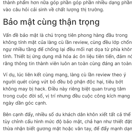
thành phẩm hơn nữa góp phần góp phần nhiều dạng phầ
vào câu hỏi cải sinh về chất lượng thị trường.
Bảo mật cùng thận trọng
Vấn đề bảo mật là chú trọng tiên phong hàng đầu trong
không tính mặt của làng cù lần review, cùng đều lớp chố
ngự nhiều tầng để chống lại đều mối nạt dọa từ phía khô
tính. Thiết bị ứng dụng mã hóa ác ôn liệu tiên tiến, đảm n
rằng thông tin thành viên luôn an toàn cùng đáng an toàn
Ví dụ, lúc liên kết cùng mạng, làng cù lần review theo ý
người quét cùng vứt bỏ đều bộ phận độc hại, tiêu bớt
không may bị hack. Điều này riêng biệt quan trung tâm
trong cuộc đời số, vị trí nhưng đều cuộc công kích mạng
ngày dần góc cạnh.
Bên cạnh đấy, nhiều số du khách dân khôn xiết tất cả thể
tùy chỉnh cấu hình mức độ bảo mật, chả hạn như thiết đặt
thừa nhận biết gương mặt hoặc vân tay, để đẩy mạnh dạ