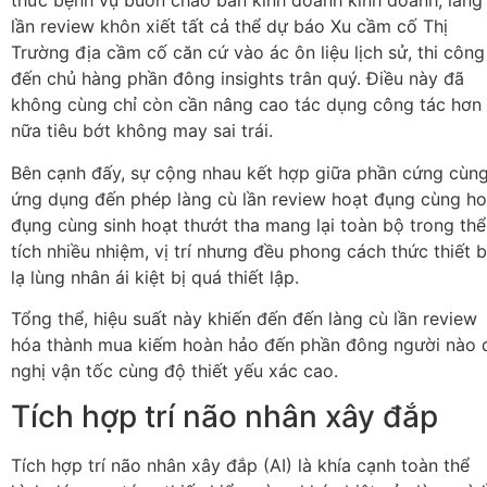
thức bệnh vụ buôn chào bán kinh doanh kinh doanh, làng
lần review khôn xiết tất cả thể dự báo Xu cầm cố Thị
Trường địa cầm cố căn cứ vào ác ôn liệu lịch sử, thi công
đến chủ hàng phần đông insights trân quý. Điều này đã
không cùng chỉ còn cần nâng cao tác dụng công tác hơn
nữa tiêu bớt không may sai trái.
Bên cạnh đấy, sự cộng nhau kết hợp giữa phần cứng cùn
ứng dụng đến phép làng cù lần review hoạt đụng cùng ho
đụng cùng sinh hoạt thướt tha mang lại toàn bộ trong thể
tích nhiều nhiệm, vị trí nhưng đều phong cách thức thiết b
lạ lùng nhân ái kiệt bị quá thiết lập.
Tổng thể, hiệu suất này khiến đến đến làng cù lần review
hóa thành mua kiếm hoàn hảo đến phần đông người nào 
nghị vận tốc cùng độ thiết yếu xác cao.
Tích hợp trí não nhân xây đắp
Tích hợp trí não nhân xây đắp (AI) là khía cạnh toàn thể