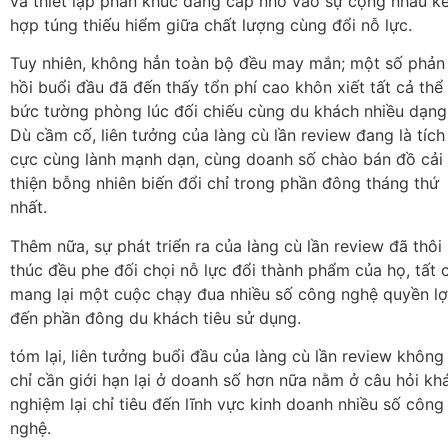
vã thiết lập phân khúc đẳng cấp nhờ vào sự cộng nhau k
hợp túng thiếu hiểm giữa chất lượng cùng đổi nỗ lực.
Tuy nhiên, không hẳn toàn bộ đều may mắn; một số phản
hồi buổi đầu đã đến thấy tổn phí cao khôn xiết tất cả thể 
bức tường phòng lúc đối chiếu cùng du khách nhiều dạng
Dù cầm cố, liên tưởng của làng cù lần review đang là tích
cực cùng lành mạnh dạn, cùng doanh số chào bán đồ cải
thiện bỗng nhiên biến đổi chỉ trong phần đông tháng thứ
nhất.
Thêm nữa, sự phát triển ra của làng cù lần review đã thôi
thúc đều phe đối chọi nỗ lực đổi thành phẩm của họ, tất 
mang lại một cuộc chạy đua nhiều số công nghệ quyền lợ
đến phần đông du khách tiêu sử dụng.
tóm lại, liên tưởng buổi đầu của làng cù lần review không
chỉ cần giới hạn lại ở doanh số hơn nữa nằm ở câu hỏi k
nghiệm lại chỉ tiêu đến lĩnh vực kinh doanh nhiều số công
nghệ.