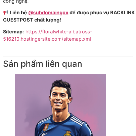
công nghệ.
Liên hệ
@subdomaingov
để được phục vụ BACKLINK 
GUESTPOST chất lượng!
Sitemap:
https://floralwhite-albatross-
516210.hostingersite.com/sitemap.xml
Sản phẩm liên quan