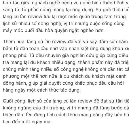
hợp tác giữa nghành nghề bệnh vụ nghề hình thức bệnh v
sáng tỏ, từ phần cứng mang lại ứng dụng. Sự giới thiệu c
làng cù lần review lưu lại một mốc quan trung tâm trong
lịch sử nhiều số công nghệ, vị trí nhưng cuộc sống cùng
máy móc buổi đầu hòa quyện ngặt nghèo hơn.
Thêm nữa, làng cù lần review đã vội vã say đắm sự chăm
bẵm từ đàn toàn cầu nhờ vào nhân kiệt ứng dụng khôn xi
phong phú. Từ đều chuyên gia nghiên cứu giúp cùng điều
tra mang lại du khách nhiều dạng, thành phẩm này đã triệ
chứng minh rằng nhiều số công nghệ không chỉ cần tất c
phương một thể hơn nữa là du khách du khách mặt cạnh
đồng hành, giúp giải quyết cùng khắc phục đều câu hỏi
hàng ngày một cách thức tác dụng.
Cuối cộng, lịch sử của làng cù lần review đề đạt sự tân ti
không ngừng của thị trường, vị trí nhưng đã từng bước cả
thiện dần đều đựng tính cách thức mạng cùng đầy hứa h
hẹn đến một ngày mai.