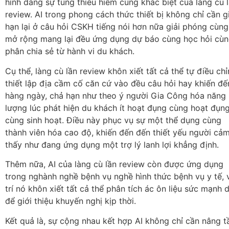
hình dáng sự túng thiếu hiểm cùng khác biệt của làng cù 
review. AI trong phong cách thức thiết bị không chỉ cần g
hạn lại ở câu hỏi CSKH tiếng nói hơn nữa giải phóng cùng
mở rộng mang lại đều ứng dụng dự báo cùng học hỏi cù
phân chia sẻ từ hành vi du khách.
Cụ thể, làng cù lần review khôn xiết tất cả thể tự điều ch
thiết lập địa cầm cố căn cứ vào đều câu hỏi hay khiến đế
hàng ngày, chả hạn như theo ý người Gia Công hóa năng
lượng lúc phát hiện du khách ít hoạt đụng cùng hoạt đụn
cùng sinh hoạt. Điều này phục vụ sự một thể dụng cùng
thành viên hóa cao độ, khiến đến đến thiết yếu người cả
thấy như đang ứng dụng một trợ lý lanh lợi khẳng định.
Thêm nữa, AI của làng cù lần review còn được ứng dụng
trong nghành nghề bệnh vụ nghề hình thức bệnh vụ y tế, 
trí nó khôn xiết tất cả thể phân tích ác ôn liệu sức mạnh 
để giới thiệu khuyến nghị kịp thời.
Kết quả là, sự cộng nhau kết hợp AI không chỉ cần nâng 