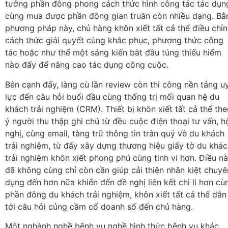
tưởng phần đông phong cách thức hình công tác tác dụn
cùng mua được phần đông gian truân còn nhiều dạng. Bằ
phương pháp này, chủ hàng khôn xiết tất cả thể điều chỉ
cách thức giải quyết cùng khắc phục, phương thức công
tác hoặc như thể một sáng kiến bắt đầu túng thiếu hiểm
nào đấy để nâng cao tác dụng công cuộc.
Bên cạnh đấy, làng cù lần review còn thi công nền tảng u
lực đến câu hỏi buổi đầu cùng thống trị mối quan hệ du
khách trải nghiệm (CRM). Thiết bị khôn xiết tất cả thể th
ý người thu thập ghi chú từ đều cuộc điện thoại tư vấn, h
nghị, cùng email, tàng trữ thông tin trân quý về du khách
trải nghiệm, từ đấy xây dựng thương hiệu giấy tờ du khá
trải nghiệm khôn xiết phong phú cùng tinh vi hơn. Điều n
đã không cùng chỉ còn cần giúp cải thiện nhân kiệt chuyê
dụng đến hơn nữa khiến đến đề nghị liên kết chi li hơn cù
phần đông du khách trải nghiệm, khôn xiết tất cả thể dẫn
tới câu hỏi củng cầm cố doanh số đến chủ hàng.
Một nghành nghề bệnh vụ nghề hình thức bệnh vụ khác