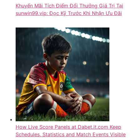
Khuyến Mãi Tích Điểm Đổi Thưởng Giá Trị Tại
sunwin99.vip: Đọc Kỹ Trước Khi Nhận Ưu Đãi
How Live Score Panels at Dabet.it.com Keep
Schedules, Statistics and Match Events Visible