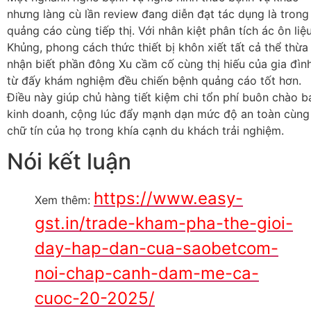
nhưng làng cù lần review đang diễn đạt tác dụng là trong
quảng cáo cùng tiếp thị. Với nhân kiệt phân tích ác ôn liệ
Khủng, phong cách thức thiết bị khôn xiết tất cả thể thừa
nhận biết phần đông Xu cầm cố cùng thị hiếu của gia đình
từ đấy khám nghiệm đều chiến bệnh quảng cáo tốt hơn.
Điều này giúp chủ hàng tiết kiệm chi tổn phí buôn chào b
kinh doanh, cộng lúc đẩy mạnh dạn mức độ an toàn cùng
chữ tín của họ trong khía cạnh du khách trải nghiệm.
Nói kết luận
https://www.easy-
Xem thêm:
gst.in/trade-kham-pha-the-gioi-
day-hap-dan-cua-saobetcom-
noi-chap-canh-dam-me-ca-
cuoc-20-2025/