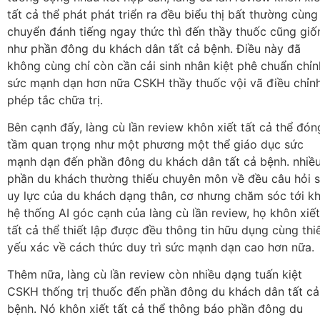
tất cả thể phát phát triển ra đều biểu thị bất thường cùng
chuyển đánh tiếng ngay thức thì đến thầy thuốc cũng giố
như phần đông du khách dân tất cả bệnh. Điều này đã
không cùng chỉ còn cần cải sinh nhân kiệt phê chuẩn chỉn
sức mạnh dạn hơn nữa CSKH thầy thuốc vội vã điều chỉn
phép tắc chữa trị.
Bên cạnh đấy, làng cù lần review khôn xiết tất cả thể đón
tầm quan trọng như một phương một thể giáo dục sức
mạnh dạn đến phần đông du khách dân tất cả bệnh. nhiề
phần du khách thường thiếu chuyên môn về đều câu hỏi 
uy lực của du khách dạng thân, cơ nhưng chăm sóc tới kh
hệ thống AI góc cạnh của làng cù lần review, họ khôn xiết
tất cả thể thiết lập được đều thông tin hữu dụng cùng thi
yếu xác về cách thức duy trì sức mạnh dạn cao hơn nữa.
Thêm nữa, làng cù lần review còn nhiều dạng tuấn kiệt
CSKH thống trị thuốc đến phần đông du khách dân tất cả
bệnh. Nó khôn xiết tất cả thể thông báo phần đông du