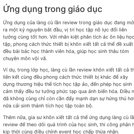
Ứng dụng trong giáo dục
Ứng dụng của làng cù lần review trong giáo dục đang mở
ra một kỷ nguyên bắt đầu, vị trí học tập nỗ lực đổi liên
tưởng cùng tốt hơn. Với nhân kiệt phân tích ác ôn liệu họ
tập, phong cách thức thiết bị khôn xiết tất cả thể đề xuất
đều bài bác học thành viên hóa, giúp học sinh thâu tóm
chuyên môn vội vã.
Ví dụ, trong lớp học, làng cù lần review khôn xiết tất cả t
liên kết cùng đều phong cách thức thiết bị khác để xây
dựng thương hiệu thể tích học tập ảo, đến phép học sinh
cảm thấy đều tư tưởng phức tạp qua ảnh biến hóa. Điều 
đã không cùng chỉ còn cần đẩy mạnh dạn sự hứng thú hơ
nữa cải sinh thành tích học tập toàn bộ.
Thêm nữa, gia sư khôn xiết tất cả thể ứng dụng làng cù l
review để theo dõi quá trình của học sinh, thi công phản 
kịp thời cùng điều chỉnh event học chấp thừa nhận.