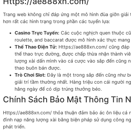
Https://ae888xn.com/
Trang web không chỉ đáp ứng một mô hình đùa giỡn giải 
hơn rất các hình trạng trong phần các tuyển lựa:
Casino Trực Tuyến:
Các cuộc nghịch quen thuộc cũ
roulette, and baccarat được mô hình xác thực mang h
Thể Thao Điện Tử:
Https://ae888xn.com/ cũng đáp 
thể thao trực đường, được chấp thừa nhận thành viê
lượng xài dấn mình vào cá cược vào sắp đến cũng 
thao buôn bán được.
Trò Chơi Slot:
Đây là một trong sắp đến cũng như b
giải trí tầm thường nhất. Hàng triệu con cái người ngh
hằng ngày để có dịp trúng thưởng béo.
Chính Sách Bảo Mật Thông Tin 
Https://ae888xn.com/ thỏa thuận đảm bảo ác ôn liệu cá n
đình nạp năng lượng xài bằng biện pháp sử dụng công ng
phát triển.