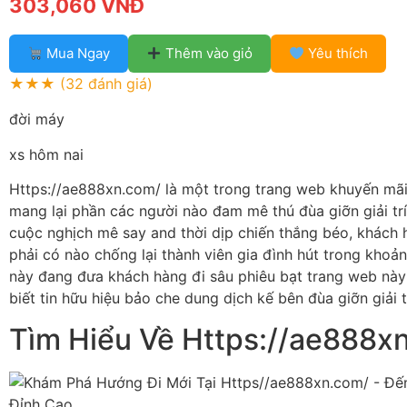
303,060 VNĐ
Mua Ngay
Thêm vào giỏ
Yêu thích
★★★
(32 đánh giá)
đời máy
xs hôm nai
Https://ae888xn.com/ là một trong trang web khuyến mãi
mang lại phần các người nào đam mê thú đùa giỡn giải trí
cuộc nghịch mê say and thời dịp chiến thắng béo, khách
phải có nào chống lại thành viên gia đình hút trong khoản
này đang đưa khách hàng đi sâu phiêu bạt trang web này
biết tin hữu hiệu bảo che dung dịch kế bên đùa giỡn giải t
Tìm Hiểu Về Https://ae888x