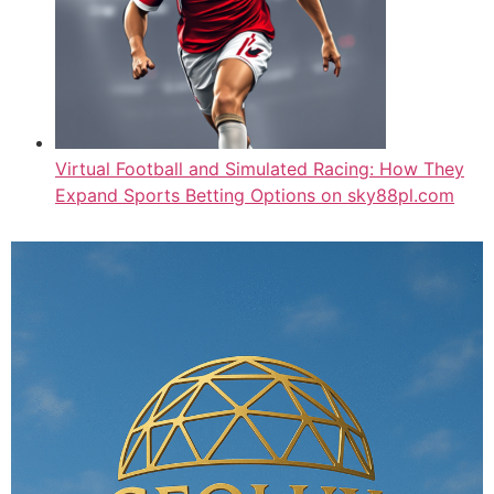
Virtual Football and Simulated Racing: How They
Expand Sports Betting Options on sky88pl.com