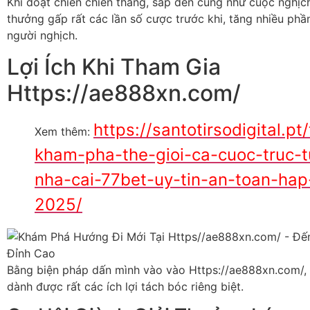
Khi đoạt chiến chiến thắng, sắp đến cũng như cuộc nghịch
thưởng gấp rất các lần số cược trước khi, tăng nhiều phầ
người nghịch.
Lợi Ích Khi Tham Gia
Https://ae888xn.com/
https://santotirsodigital.pt
Xem thêm:
kham-pha-the-gioi-ca-cuoc-truc-
nha-cai-77bet-uy-tin-an-toan-ha
2025/
Bằng biện pháp dấn mình vào vào Https://ae888xn.com/,
dành được rất các ích lợi tách bóc riêng biệt.