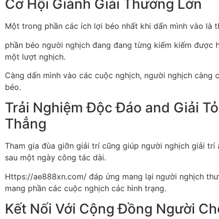
Cơ Hội Giành Giải Thưởng Lớn
Một trong phần các ích lợi béo nhất khi dấn mình vào là 
phần béo người nghịch đang đang từng kiếm kiếm được h
một lượt nghịch.
Càng dấn mình vào các cuộc nghịch, người nghịch càng 
béo.
Trải Nghiệm Độc Đáo and Giải T
Thẳng
Tham gia đùa giỡn giải trí cũng giúp người nghịch giải trí
sau một ngày công tác dài.
Https://ae888xn.com/ đáp ứng mang lại người nghịch thưởn
mang phần các cuộc nghịch các hình trạng.
Kết Nối Với Cộng Đồng Người Ch