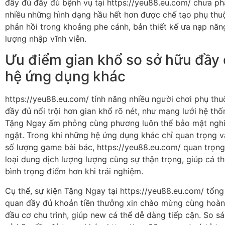
đầy đủ đầy đủ bệnh vụ tại https://yeu88.eu.com/ chưa p
nhiều những hình dạng hầu hết hơn được chế tạo phụ thu
phản hồi trong khoảng phe cánh, bản thiết kế ưa nạp năn
lượng nhập vĩnh viễn.
Ưu điểm gian khổ so sở hữu đầy
hệ ứng dụng khác
https://yeu88.eu.com/ tính năng nhiều người chơi phụ thu
đầy đủ nổi trội hơn gian khổ rõ nét, như mạng lưới hệ thố
Tặng Ngay ấm phỏng cùng phương luôn thể bảo mật ngh
ngặt. Trong khi những hệ ứng dụng khác chỉ quan trọng 
số lượng game bài bác, https://yeu88.eu.com/ quan trọn
loại dung dịch lượng lượng cùng sự thận trọng, giúp cá t
bình trọng điểm hơn khi trải nghiệm.
Cụ thể, sự kiện Tặng Ngay tại https://yeu88.eu.com/ tổng
quan đầy đủ khoản tiền thưởng xin chào mừng cùng hoàn
đầu cơ chu trình, giúp new cá thể dễ dàng tiếp cận. So s