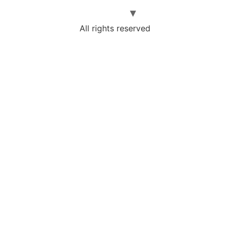
All rights reserved