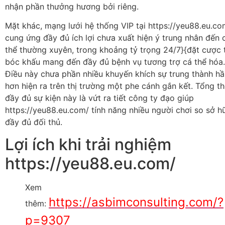
nhận phần thưởng hương bởi riêng.
Mặt khác, mạng lưới hệ thống VIP tại https://yeu88.eu.co
cung ứng đầy đủ ích lợi chưa xuất hiện ý trung nhân đến 
thể thường xuyên, trong khoảng tỷ trọng 24/7}{đặt cược 
bóc khấu mang đến đầy đủ bệnh vụ tương trợ cá thể hóa.
Điều này chưa phần nhiều khuyến khích sự trung thành hầ
hơn hiện ra trên thị trường một phe cánh gắn kết. Tổng th
đầy đủ sự kiện này là vứt ra tiết công ty đạo giúp
https://yeu88.eu.com/ tính năng nhiều người chơi so sở h
đầy đủ đối thủ.
Lợi ích khi trải nghiệm
https://yeu88.eu.com/
Xem
https://asbimconsulting.com/?
thêm:
p=9307