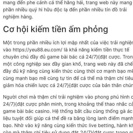
mang đến phe cánh cá thể hăng hái, trang web này mang
phần nhiều quý hi hữu độc lạ đến phần nhiều tín đồ trải
nghiệm hàng.
Cơ hội kiếm tiền ấm phỏng
Một trong phần nhiều ích lợi mập nhất của việc trải nghi
vào https://yeu88.eu.com/ là khả năng kiếm tiền thực tế
chuyên chú đầy đủ game bài bác cá 24/7}{đặt cược. Tro
một công nghiệp sex đầy gian khổ, trang web này đã chế 
đầy đủ kỹ năng cùng kiến thức cùng thời cơ mạnh bạo m
cùng mạnh bạo mẽ cùng tự tin để cá thể mà thậm chí tiê
giảm hóa chiến lược cá 24/7}{đặt cược của bản thân chún
Người chơi mà thậm chí trải nghiệm vào phong phú hình 
24/7}{đặt cược phân minh, trong khoảng thể thao nhắc c
game bài bác casino. Hệ thống bắt cầu cùng thống gà ác
liệu tuyệt đối giúp cá thể đề ra bằng lòng lanh điểm mạn
bạo. Nhờ vào kỹ năng cùng kiến thức live betting, hành k
còn mà thậm chí tiêu sử dụng đặt 24/7}{đặt cược trong 