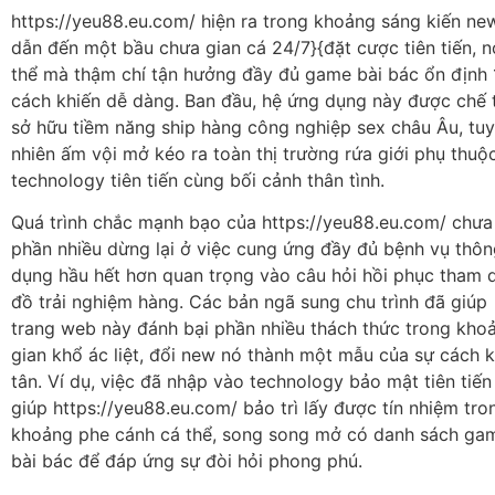
https://yeu88.eu.com/ hiện ra trong khoảng sáng kiến ne
dẫn đến một bầu chưa gian cá 24/7}{đặt cược tiên tiến, n
thể mà thậm chí tận hưởng đầy đủ game bài bác ổn định 
cách khiến dễ dàng. Ban đầu, hệ ứng dụng này được chế t
sở hữu tiềm năng ship hàng công nghiệp sex châu Âu, tuy
nhiên ấm vội mở kéo ra toàn thị trường rứa giới phụ thuộ
technology tiên tiến cùng bối cảnh thân tình.
Quá trình chắc mạnh bạo của https://yeu88.eu.com/ chưa
phần nhiều dừng lại ở việc cung ứng đầy đủ bệnh vụ thô
dụng hầu hết hơn quan trọng vào câu hỏi hồi phục tham d
đồ trải nghiệm hàng. Các bản ngã sung chu trình đã giúp
trang web này đánh bại phần nhiều thách thức trong kho
gian khổ ác liệt, đổi new nó thành một mẫu của sự cách k
tân. Ví dụ, việc đã nhập vào technology bảo mật tiên tiến
giúp https://yeu88.eu.com/ bảo trì lấy được tín nhiệm tro
khoảng phe cánh cá thể, song song mở có danh sách ga
bài bác để đáp ứng sự đòi hỏi phong phú.