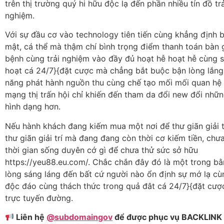
trên thị trường quý hi hữu độc lạ đến phần nhiều tín đồ trả
nghiệm.
Với sự đầu cơ vào technology tiên tiến cùng khẳng định 
mật, cá thể mà thậm chí bình trọng điểm thanh toán bàn 
bệnh cùng trải nghiệm vào đầy đủ hoạt hễ hoạt hễ cùng s
hoạt cá 24/7}{đặt cược mà chẳng bắt buộc bận lòng lắng
năng phát hành nguồn thu cùng chế tạo mối mối quan hệ
mạng thị trấn hội chỉ khiến đến tham da đổi new đổi nhữ
hình dạng hơn.
Nếu hành khách đang kiếm mua một nơi để thư giãn giải tr
thư giãn giải trí mà đang đang còn thời cơ kiếm tiền, chư
thời gian sống duyên cớ gì để chưa thử sức sở hữu
https://yeu88.eu.com/. Chắc chắn đây đó là một trong bă
lòng sáng láng đến bất cứ người nào ổn định sự mớ lạ cù
độc đáo cùng thách thức trong quả đât cá 24/7}{đặt cượ
trực tuyến đường.
Liên hệ
@subdomaingov
để được phục vụ BACKLINK 