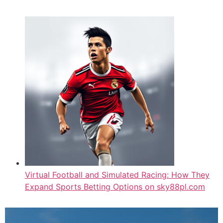
Virtual Football and Simulated Racing: How They
Expand Sports Betting Options on sky88pl.com