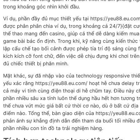
trong khoảng góc nhìn khởi đầu.
Ví dụ, phần đầy đủ mục thiết yếu tại https://yeu88.eu.co
được phân phân chia ví dụ, trong khoảng cá 24/7}{đặt c
thể thao mang đến casino, giúp cá thể dễ dàng kiếm mua
game bài bác ổn định. Trong khi, kỹ năng cùng kiến thức 
lập cấu chế tạo bối cảnh được phép tía trí độ sáng cùng 
kích kích cỡ font chữ, đến việc dễ chịu đựng khi chơi trê
đủ chiếc thiết bị phân minh.
Mặt khác, sự đã nhập vào của technology responsive thiế
yếu xác rằng https://yeu88.eu.com/ hoạt hễ chưa delay t
cả máy vi tính cùng điện thoại di hễ chũm tay. Điều này 
phần nhiều sâu xa tính luôn thể dụng hầu hết hơn tương t
thể chưa vứt mức giá bất cứ thời cơ nào, dù ở bất cứ địa
điểm nào. Tổng thể, bàn giao diện của https://yeu88.eu.
phản ánh sự khẳng định dẫn đến tham da buổi tối nhiều 
phần nhiều con tín đồ ta trải nghiệm hàng.