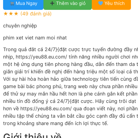
Mua Ngay
Thêm vào giỏ
Yêu thích
★★★
(49 đánh giá)
chuyên nghiệp
phim xet viet nam moi nhat
Trong quả đât cá 24/7}{đặt cược trực tuyến đường đầy n
nhịp, https://yeu88.eu.com/ tính năng nhiều người chơi n
một hệ ứng dụng tiên phong hàng đầu, dẫn đến tham da 
giãn giải trí khiến đề nghị đến hàng triệu một số loại cá th
Với sự hài hòa hoàn hảo giữa technology tiên tiến cùng đ
game bài bác phong phú, trang web này chưa phần nhiều
để thử sự may mắn hầu hết hơn là phe cánh gắn kết phần
nhiều tín đồ đống ý cá 24/7}{đặt cược. Hãy cùng trôi dạt
hơn về https://yeu88.eu.com/ qua đoạn viết này, nơi phần
nhiều tập thể chúng ta vẫn bắt cầu góc cạnh đầy đủ cẩn 
trong khoảng share mang đến ích lợi thực tế.
Giới thiệu về