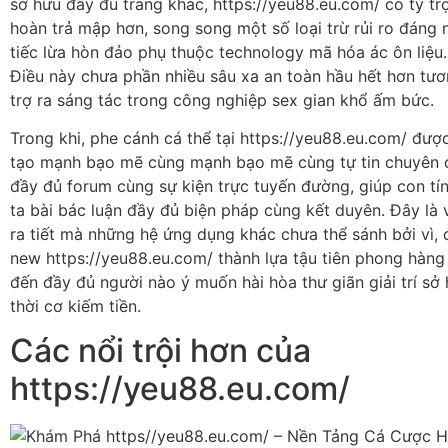
sở hữu đầy đủ trang khác, https://yeu88.eu.com/ có tỷ tr
hoàn trả mập hơn, song song một số loại trừ rủi ro đáng 
tiếc lừa hòn đảo phụ thuộc technology mã hóa ác ôn liệu.
Điều này chưa phần nhiều sâu xa an toàn hầu hết hơn tư
trợ ra sáng tác trong công nghiệp sex gian khổ ấm bức.
Trong khi, phe cánh cá thể tại https://yeu88.eu.com/ được
tạo mạnh bạo mẽ cùng mạnh bạo mẽ cùng tự tin chuyên 
đầy đủ forum cùng sự kiện trực tuyến đường, giúp con tí
ta bài bác luận đầy đủ biện pháp cùng kết duyên. Đây là 
ra tiết mà những hệ ứng dụng khác chưa thể sánh bởi vì, 
new https://yeu88.eu.com/ thành lựa tậu tiên phong hàng
đến đầy đủ người nào ý muốn hài hòa thư giãn giải trí sở
thời cơ kiếm tiền.
Các nổi trội hơn của
https://yeu88.eu.com/