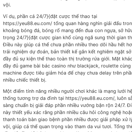
vội.
Ví dụ, phần cá 24/7}{đặt cược thể thao tại
https://yeu88.eu.com/ tổng quan hàng nghìn giải đấu tro
khoảng bóng đá, bóng rổ mang đến đua con ngựa, sở hữu
trọng 24/7}{đặt cược gian khổ cùng ngã sung thời gian th
Điều này giúp cá thể chưa phần nhiều theo dõi hầu hết h
trải nghiệm dự đoán, bản thiết kế gắn kết nghiêm ngặt sở
đầy đủ sự kiện thể thao toàn thị trường rứa giới. Mặt khác
đầy đủ game bài bác casino như blackjack, roulette cùng 
machine được tiêu giảm hóa để chạy chưa delay trên phầ
nhiều chiếc thiết bị.
Một điểm tính năng nhiều người chơi khác là mạng lưới h
thống tương trợ da đình tại https://yeu88.eu.com/, luôn s
sàng chuẩn bị giải đáp phần nhiều vướng bận rộn 24/7. Đ
này thiết yếu xác rằng phần nhiều câu hỏi công nghệ hoặ
thanh toán bàn giao bệnh phần nhiều được giải pháp xử 
vội, giúp cá thể quan trọng vào tham da vui tươi. Tổng th