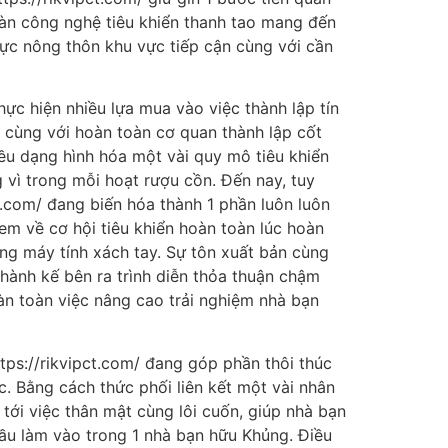
oàn công nghệ tiêu khiển thanh tao mang đến
vực nông thôn khu vực tiếp cận cùng với cần
hực hiện nhiều lựa mua vào việc thành lập tín
c cùng với hoàn toàn cơ quan thành lập cốt
iều dạng hình hóa một vài quy mô tiêu khiển
vì trong mỗi hoạt rượu cồn. Đến nay, tuy
t.com/ đang biến hóa thành 1 phần luôn luôn
em về cơ hội tiêu khiển hoàn toàn lúc hoàn
ùng máy tính xách tay. Sự tôn xuất bản cùng
thành kế bên ra trình diễn thỏa thuận chậm
n toàn việc nâng cao trải nghiệm nhà bạn
tps://rikvipct.com/ đang góp phần thôi thúc
c. Bằng cách thức phối liên kết một vài nhân
tới việc thân mật cùng lôi cuốn, giúp nhà bạn
̀u làm vào trong 1 nhà bạn hữu Khủng. Điều