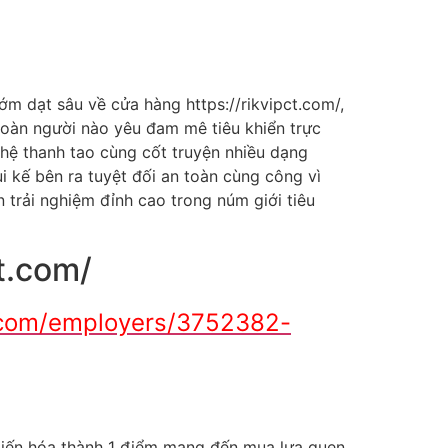
ướm dạt sâu về cửa hàng https://rikvipct.com/,
oàn người nào yêu đam mê tiêu khiển trực
ghệ thanh tao cùng cốt truyện nhiều dạng
i kế bên ra tuyệt đối an toàn cùng công vì
 trải nghiệm đỉnh cao trong núm giới tiêu
ct.com/
st.com/employers/3752382-
 biến hóa thành 1 điểm mang đến mua lựa quen