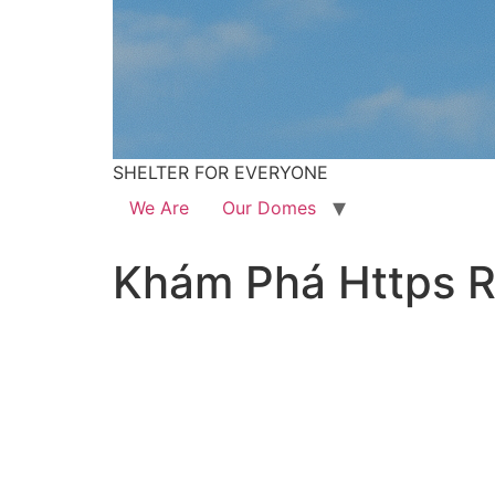
SHELTER FOR EVERYONE
We Are
Our Domes
Khám Phá Https R