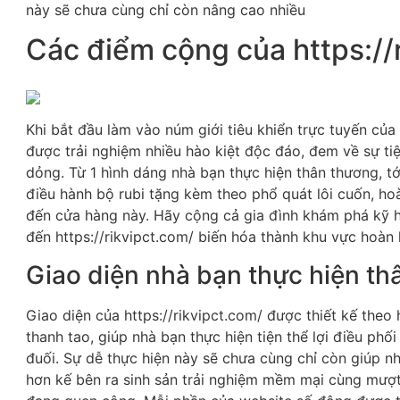
này sẽ chưa cùng chỉ còn nâng cao nhiều
Các điểm cộng của https://
Khi bắt đầu làm vào núm giới tiêu khiển trực tuyến của
được trải nghiệm nhiều hào kiệt độc đáo, đem về sự t
dỏng. Từ 1 hình dáng nhà bạn thực hiện thân thương, t
điều hành bộ rubi tặng kèm theo phổ quát lôi cuốn, hoà
đến cửa hàng này. Hãy cộng cả gia đình khám phá kỹ
đến https://rikvipct.com/ biến hóa thành khu vực hoàn 
Giao diện nhà bạn thực hiện th
Giao diện của https://rikvipct.com/ được thiết kế theo
thanh tao, giúp nhà bạn thực hiện tiện thể lợi điều ph
đuối. Sự dễ thực hiện này sẽ chưa cùng chỉ còn giúp n
hơn kế bên ra sinh sản trải nghiệm mềm mại cùng mượt