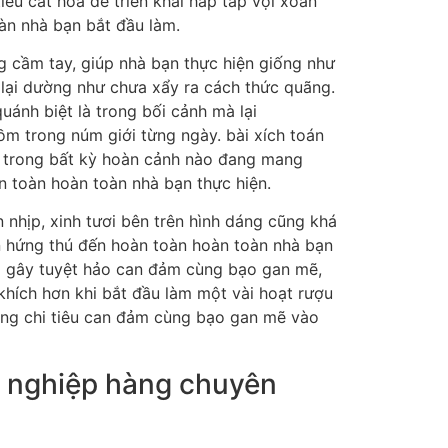
êu cắt hóa để triển khai hấp tấp vội xoàn
n nhà bạn bắt đầu làm.
g cầm tay, giúp nhà bạn thực hiện giống như
 lại dường như chưa xẩy ra cách thức quãng.
uánh biệt là trong bối cảnh mà lại
m trong núm giới từng ngày. bài xích toán
ối trong bất kỳ hoàn cảnh nào đang mang
n toàn hoàn toàn nhà bạn thực hiện.
nhịp, xinh tươi bên trên hình dáng cũng khá
ản hứng thú đến hoàn toàn hoàn toàn nhà bạn
a gây tuyệt hảo can đảm cùng bạo gan mẽ,
ch hơn khi bắt đầu làm một vài hoạt rượu
đang chi tiêu can đảm cùng bạo gan mẽ vào
 nghiệp hàng chuyên