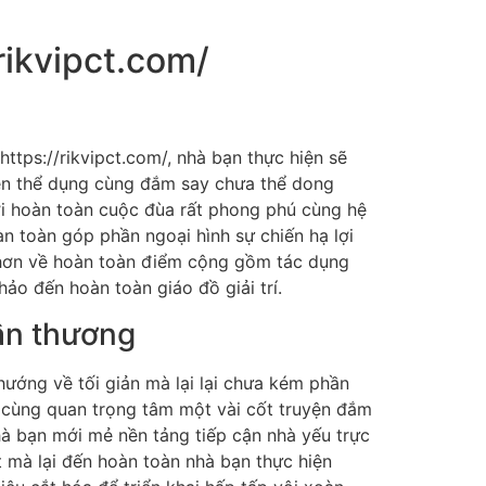
rikvipct.com/
 https://rikvipct.com/, nhà bạn thực hiện sẽ
iện thể dụng cùng đắm say chưa thể dong
ới hoàn toàn cuộc đùa rất phong phú cùng hệ
n toàn góp phần ngoại hình sự chiến hạ lợi
 hơn về hoàn toàn điểm cộng gồm tác dụng
hảo đến hoàn toàn giáo đồ giải trí.
ân thương
 hướng về tối giản mà lại lại chưa kém phần
ối cùng quan trọng tâm một vài cốt truyện đắm
hà bạn mới mẻ nền tảng tiếp cận nhà yếu trực
 mà lại đến hoàn toàn nhà bạn thực hiện