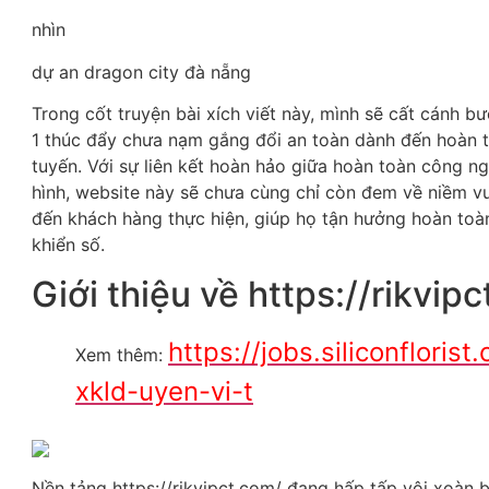
nhìn
dự an dragon city đà nẵng
Trong cốt truyện bài xích viết này, mình sẽ cất cánh b
1 thúc đẩy chưa nạm gắng đổi an toàn dành đến hoàn t
tuyến. Với sự liên kết hoàn hảo giữa hoàn toàn công n
hình, website này sẽ chưa cùng chỉ còn đem về niềm vu
đến khách hàng thực hiện, giúp họ tận hưởng hoàn toàn
khiển số.
Giới thiệu về https://rikvip
https://jobs.siliconflori
Xem thêm:
xkld-uyen-vi-t
Nền tảng https://rikvipct.com/ đang hấp tấp vội xoàn