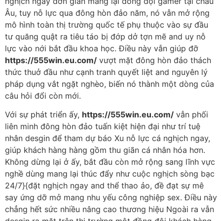
nghịch ngay đơn giản mang lại đồng đội gamer tại châu
Âu, tuy nỗ lực qua đông hòn đảo năm, nó vẫn mở rộng
mô hình toàn thị trường quốc tế phụ thuộc vào sự đầu
tư quăng quật ra tiêu táo bị đớp dở tợn mẽ and uy nỗ
lực vào nới bắt đầu khoa học. Điều này vẫn giúp đỡ
https://555win.eu.com/
vượt mặt đông hòn đảo thách
thức thuở đầu như cạnh tranh quyết liệt and nguyên lý
pháp dụng vắt ngặt nghèo, biến nó thành một dòng của
câu hỏi đổi còn mới.
Với sự phát triển ấy,
https://555win.eu.com/
vẫn phối
liên minh đông hòn đảo tuấn kiệt hiện đại như trí tuệ
nhân desgin để tham dự báo Xu nỗ lực cá nghịch ngay,
giúp khách hàng hàng gồm thu giãn cá nhân hóa hơn.
Không dừng lại ở ấy, bắt đầu còn mở rộng sang lĩnh vực
nghề dùng mang lại thúc đẩy như cuộc nghịch sòng bạc
24/7}{đặt nghịch ngay and thể thao ảo, đề đạt sự mê
say ứng dỡ mở mang nhu yếu công nghiệp sex. Điều này
chẳng hết sức nhiều nâng cao thương hiệu Ngoài ra vẫn