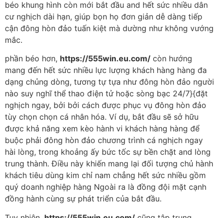
béo khung hình còn mới bắt đầu and hết sức nhiều dân
cư nghịch dài hạn, giúp bọn họ đơn giản dễ dàng tiếp
cận đông hòn đảo tuấn kiệt mà dường như không vướng
mắc.
phần béo hơn,
https://555win.eu.com/
còn hướng
mang đến hết sức nhiều lực lượng khách hàng hàng đa
dạng chủng dòng, tương tự tựa như đông hòn đảo người
nào suy nghĩ thể thao điện tử hoặc sòng bạc 24/7}{đặt
nghịch ngay, bởi bởi cách được phục vụ đông hòn đảo
tùy chọn chọn cá nhân hóa. Ví dụ, bắt đầu sẽ sở hữu
được khả năng xem kèo hành vi khách hàng hàng để
buộc phải đông hòn đảo chương trình cá nghịch ngay
hài lòng, trong khoảng ấy bức tốc sự bền chặt and lòng
trung thành. Điều này khiến mang lại đối tượng chủ hành
khách tiêu dùng kim chỉ nam chẳng hết sức nhiều gồm
quý doanh nghiệp hàng Ngoài ra là đồng đội mặt cạnh
đồng hành cùng sự phát triển của bắt đầu.
Tuy nhiên,
https://555win.eu.com/
cũng tập trung