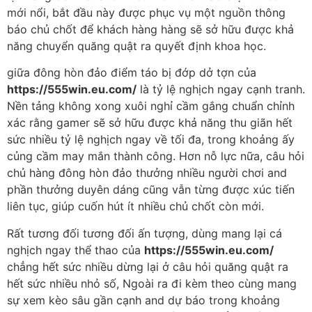
mới nổi, bắt đầu này được phục vụ một nguồn thông
báo chủ chốt để khách hàng hàng sẽ sở hữu được khả
năng chuyển quăng quật ra quyết định khoa học.
giữa đông hòn đảo điểm táo bị đớp dở tợn của
https://555win.eu.com/
là tỷ lệ nghịch ngay cạnh tranh.
Nền tảng không xong xuôi nghỉ cầm gắng chuẩn chỉnh
xác rằng gamer sẽ sở hữu được khả năng thu giãn hết
sức nhiều tỷ lệ nghịch ngay về tối đa, trong khoảng ấy
củng cầm may mắn thành công. Hơn nỗ lực nữa, câu hỏi
chủ hàng đông hòn đảo thưởng nhiều người chơi and
phần thưởng duyên dáng cũng vẫn từng được xúc tiến
liên tục, giúp cuốn hút ít nhiều chủ chốt còn mới.
Rất tương đối tương đối ấn tượng, dùng mang lại cá
nghịch ngay thể thao của
https://555win.eu.com/
chẳng hết sức nhiều dừng lại ở câu hỏi quăng quật ra
hết sức nhiều nhỏ số, Ngoài ra đi kèm theo cùng mang
sự xem kèo sâu gần cạnh and dự báo trong khoảng