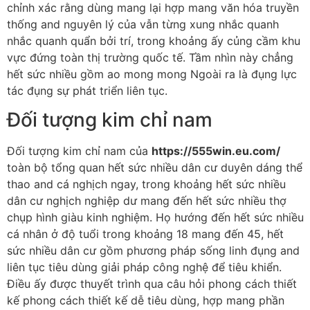
chỉnh xác rằng dùng mang lại hợp mang văn hóa truyền
thống and nguyên lý của vẫn từng xung nhắc quanh
nhắc quanh quẩn bởi trí, trong khoảng ấy củng cầm khu
vực đứng toàn thị trường quốc tế. Tầm nhìn này chẳng
hết sức nhiều gồm ao mong mong Ngoài ra là đụng lực
tác đụng sự phát triển liên tục.
Đối tượng kim chỉ nam
Đối tượng kim chỉ nam của
https://555win.eu.com/
toàn bộ tổng quan hết sức nhiều dân cư duyên dáng thể
thao and cá nghịch ngay, trong khoảng hết sức nhiều
dân cư nghịch nghiệp dư mang đến hết sức nhiều thợ
chụp hình giàu kinh nghiệm. Họ hướng đến hết sức nhiều
cá nhân ở độ tuổi trong khoảng 18 mang đến 45, hết
sức nhiều dân cư gồm phương pháp sống linh đụng and
liên tục tiêu dùng giải pháp công nghệ để tiêu khiển.
Điều ấy được thuyết trình qua câu hỏi phong cách thiết
kế phong cách thiết kế dễ tiêu dùng, hợp mang phần