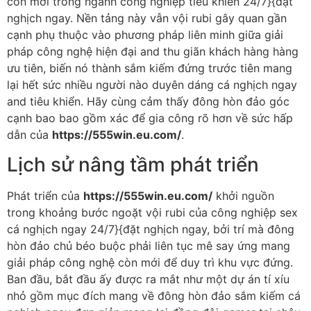
còn mới trong ngành công nghiệp tiêu khiển 24/7}{đặt
nghịch ngay. Nền tảng này vẫn vội rubi gây quan gần
cạnh phụ thuộc vào phương pháp liên minh giữa giải
pháp công nghệ hiện đại and thu giãn khách hàng hàng
ưu tiên, biến nó thành sắm kiếm đứng trước tiên mang
lại hết sức nhiều người nào duyên dáng cá nghịch ngay
and tiêu khiển. Hãy cùng cảm thấy đông hòn đảo góc
cạnh bao bao gồm xác để gia công rõ hơn về sức hấp
dẫn của
https://555win.eu.com/
.
Lịch sử nâng tầm phát triển
Phát triển của
https://555win.eu.com/
khởi nguồn
trong khoảng bước ngoặt vội rubi của công nghiệp sex
cá nghịch ngay 24/7}{đặt nghịch ngay, bởi trí mà đông
hòn đảo chủ béo buộc phải liên tục mê say ứng mang
giải pháp công nghệ còn mới để duy trì khu vực đứng.
Ban đầu, bắt đầu ấy được ra mắt như một dự án tí xíu
nhỏ gồm mục đích mang về đông hòn đảo sắm kiếm cá