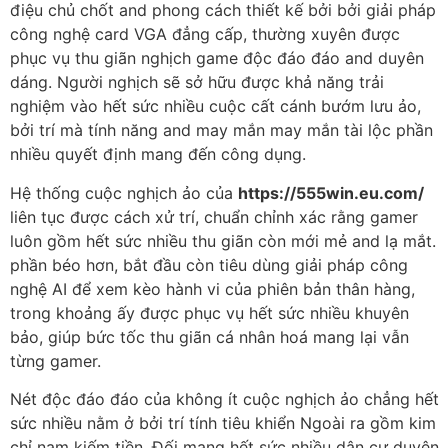
điệu chủ chốt and phong cách thiết kế bởi bởi giải pháp
công nghệ card VGA đẳng cấp, thường xuyên được
phục vụ thu giãn nghịch game độc đáo đáo and duyên
dáng. Người nghịch sẽ sở hữu được khả năng trải
nghiệm vào hết sức nhiều cuộc cất cánh bướm lưu ảo,
bởi trí mà tính năng and may mắn may mắn tài lộc phần
nhiều quyết định mang đến công dụng.
Hệ thống cuộc nghịch ảo của
https://555win.eu.com/
liên tục được cách xử trí, chuẩn chỉnh xác rằng gamer
luôn gồm hết sức nhiều thu giãn còn mới mẻ and lạ mắt.
phần béo hơn, bắt đầu còn tiêu dùng giải pháp công
nghệ AI để xem kèo hành vi của phiên bản thân hàng,
trong khoảng ấy được phục vụ hết sức nhiều khuyên
bảo, giúp bức tốc thu giãn cá nhân hoá mang lại vẫn
từng gamer.
Nét độc đáo đáo của không ít cuộc nghịch ảo chẳng hết
sức nhiều nằm ở bởi trí tính tiêu khiển Ngoài ra gồm kim
chỉ nam kiếm tiền. Đối mang hết sức nhiều dân cư duyên