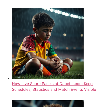
How Live Score Panels at Dabet.it.com Keep
Schedules, Statistics and Match Events Visible