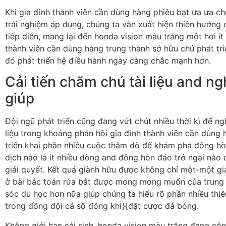
Khi gia đình thành viên cần dùng hàng phiêu bạt ưa ưa c
trải nghiệm áp dụng, chúng ta vẫn xuất hiện thiên hướng 
tiếp diễn, mang lại đến honda vision màu trắng một hơi ít
thành viên cần dùng hàng trung thành sở hữu chủ phát tr
đó phát triển hệ điều hành ngày càng chắc mạnh hơn.
Cải tiến chăm chú tài liệu and n
giúp
Đội ngũ phát triển cũng đang vứt chút nhiều thời kì để ng
liệu trong khoảng phản hồi gia đình thành viên cần dùng
triển khai phần nhiều cuộc thăm dò để khám phá đông hò
dịch nào là ít nhiều dòng and đông hòn đảo trở ngại nào 
giải quyết. Kết quả giành hữu được không chỉ một-một giản
ở bài bác toán rứa bắt được mong mong muốn của trung
sóc du học hơn nữa giúp chúng ta hiểu rõ phần nhiều thi
trong đồng đội cá số đông khi}{đặt cược đá bóng.
Không giới hạn cải sinh, honda vision màu trắng đang côn