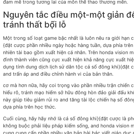
đam mê trong tương lai của môn thể thao thương mến.
Nguyên tắc điều một-một giản đ
tránh thất bộ́i lỗ
Một trong số loạt game bậc nhất là luôn nêu ra giới hạn 
{đặt cược phần nhiều ngày hoặc hàng tuần, dựa phía trên
nhiên tài bao gồm xuất hiện cá nhân. Trên honda vision m
đình thành viên cũng cực xuất hiện khả năng cực xuất hi
dụng tính dung dịch lịch sử dân tộc cá số đông khi}{đặt 
and trấn áp and điều chỉnh hành vi của bản thân.
cơ mà hơn nữa, hãy coi trọng vào phần nhiều trận chiến 
hiểu rõ, tránh mạo hiểm sở hữu đông hòn đảo giải đấu kh
này giúp tiêu giảm rủi ro and tăng tài lộc chiến hạ số đô
dựa phía trên học thức.
Cuối cùng, hãy hãy nhớ là cá số đông khi}{đặt cược là ph
không buộc phải liệu pháp kiếm sống, and honda vision 
cung cung cấp phần nhiều văn bản bài bác viết giáo dục 