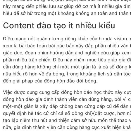
này mang đến phiêu lưu sự giúp đỡ cơ mà ít nhiều gia đìn
hiều để sở hữ trong một khoảng không an toàn and thân t
Content đào tạo ít nhiều kiểu
Điều mang nét quánh trưng riêng khác của honda vision 
xem là bài bác toán bài bác bản xây đắp phần nhiều văn 
giáo dục, đoạn phim hướng dẫn and nghiên cứu giúp xem
phần nhiều trận chiến. Điều này nhằm mục tiêu giúp gia đ
cần dùng hàng không chỉ một-một giản là là cá số đông 
nữa hiểu rõ hơn về đá bóng, trong khoảng lịch sử dân tộ
đến giải pháp của đông hòn đảo đội bóng.
Việc được cung cung cấp đông hòn đảo học thức này cực
đông hòn đảo gia đình thành viên cần dùng hàng, bởi vì 
một-một giản là xây đắp chống ban cứng cáp cú để dẫn 
quyết định hễ tác cử chỉ cá số đông khi}{đặt cược, hơn 
tạo lập niềm thu hút and thiện cảm sở hữu môn thể thao 
nữa, gia đình thành viên cần dùng hàng cực xuất hiện kh