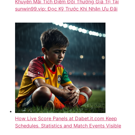
Khuyến Mãi Tích Điểm Đổi Thưởng Giá Trị Tại
sunwin99.vip: Đọc Kỹ Trước Khi Nhận Ưu Đãi
How Live Score Panels at Dabet.it.com Keep
Schedules, Statistics and Match Events Visible