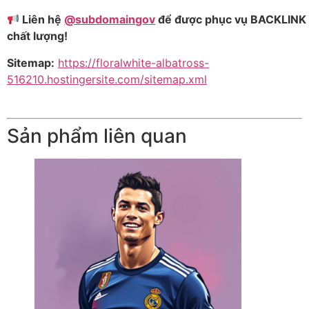
Liên hệ
@subdomaingov
để được phục vụ BACKLINK
chất lượng!
Sitemap:
https://floralwhite-albatross-
516210.hostingersite.com/sitemap.xml
Sản phẩm liên quan