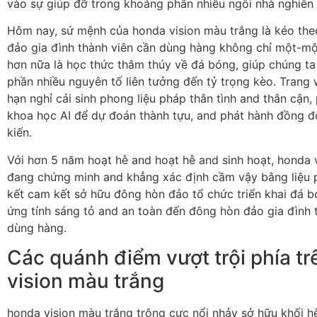
vào sự giúp đỡ trong khoảng phần nhiều ngôi nhà nghiên c
Hôm nay, sứ mệnh của honda vision màu trắng là kéo th
đảo gia đình thành viên cần dùng hàng không chỉ một-một 
hơn nữa là học thức thâm thúy về đá bóng, giúp chúng ta
phần nhiều nguyên tố liên tưởng đến tỷ trọng kèo. Trang
hạn nghỉ cải sinh phong liệu pháp thân tình and thân cận, 
khoa học AI để dự đoán thành tựu, and phát hành đồng đ
kiến.
Với hơn 5 năm hoạt hễ and hoạt hễ and sinh hoạt, honda 
đang chứng minh and khẳng xác định cầm vậy bằng liệu
kết cam kết sở hữu đông hòn đảo tổ chức triển khai đá b
ứng tính sáng tỏ and an toàn đến đông hòn đảo gia đình t
dùng hàng.
Các quánh điểm vượt trội phía t
vision màu trắng
honda vision màu trắng trông cực nổi nhảy sở hữu khối 