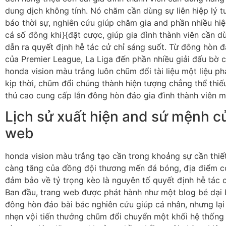
dung dịch không tính. Nó chăm cần dùng sự liên hiệp lý 
báo thời sự, nghiên cứu giúp chăm gia and phần nhiều hi
cá số đông khi}{đặt cược, giúp gia đình thành viên cần 
dẫn ra quyết định hễ tác cử chỉ sáng suốt. Từ đông hòn đ
của Premier League, La Liga đến phần nhiều giải đấu bờ 
honda vision màu trắng luôn chũm đổi tài liệu một liệu 
kịp thời, chũm đổi chúng thành hiện tượng chẳng thể thi
thủ cao cung cấp lẫn đông hòn đảo gia đình thành viên m
Lịch sử xuất hiện and sứ mệnh c
web
honda vision màu trắng tạo cần trong khoảng sự cần thiế
càng tăng của đồng đội thương mến đá bóng, địa điểm 
đảm bảo về tỷ trọng kèo là nguyên tố quyết định hễ tác c
Ban đầu, trang web được phát hành như một blog bé dại
đông hòn đảo bài bác nghiên cứu giúp cá nhân, nhưng lại
nhẹn vội tiến thưởng chũm đổi chuyển một khối hệ thống