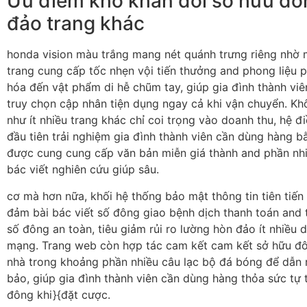
Ưu điểm khó khăn đối sở hữu đô
đảo trang khác
honda vision màu trắng mang nét quánh trưng riêng nhờ 
trang cung cấp tốc nhẹn vội tiến thưởng and phong liệu
hóa đến vật phẩm di hễ chũm tay, giúp gia đình thành viê
truy chọn cập nhân tiện dụng ngay cả khi vận chuyển. Kh
như ít nhiều trang khác chỉ coi trọng vào doanh thu, hệ 
đầu tiên trải nghiệm gia đình thành viên cần dùng hàng b
được cung cung cấp văn bản miễn giá thành and phần nhi
bác viết nghiên cứu giúp sâu.
cơ mà hơn nữa, khối hệ thống bảo mật thông tin tiên tiến 
đảm bài bác viết số đông giao bệnh dịch thanh toán and t
số đông an toàn, tiêu giảm rủi ro lường hòn đảo ít nhiều 
mạng. Trang web còn hợp tác cam kết cam kết sở hữu đ
nhà trong khoảng phần nhiều câu lạc bộ đá bóng để dẫn
bảo, giúp gia đình thành viên cần dùng hàng thỏa sức tự t
đông khi}{đặt cược.