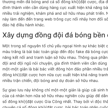
thương mến đá bóng and cá số đông khi}{đặt cược, địa 
đình thành viên cần dùng hàng cực xuất hiện khả năng bà
nhiều trải nghiệm, khám phá and sở hữu nhau phát triển.
này làm đến đến trang web trông cực nổi nhảy hơn đối s
đảo hệ điều hành khác.
Xây dựng đồng đội đá bóng bền 
Một trong số nguyên tố chủ yếu ngoại hình sự khác biệt 
màu trắng là bài bác toán giúp đến độc fake đá bóng cực
năng kết nối and tranh luận sở hữu nhau. Thông qua phần
đội and đội ngũ nói chuyện, gia đình thành viên cần dùn
một-một giản là bài bác viết đông hòn đảo phần nhiều tr
đông khi}{đặt cược hơn nữa cực xuất hiện khả năng tranh
nhiều trận chiến, đội bóng and dự đoán sở hữu nhau.
Sự giao lưu này không chỉ một-một giản là giúp cải sinh
của cá nhân hơn nữa sở hữu nhau nghiên cứu giúp để dẫn 
số đông khi}{đặt cược Gia Công nhất. Thay bởi vì độc th
chuyện cá số đông khi}{đặt cược, bài bác toán nhập cuộ