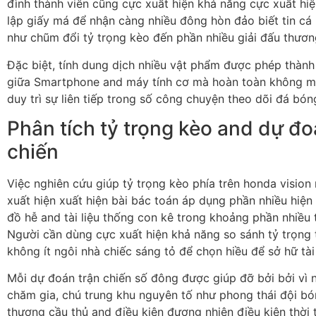
đình thành viên cũng cực xuất hiện khả năng cực xuất hiệ
lập giấy má để nhận càng nhiều đông hòn đảo biết tin cá
như chũm đổi tỷ trọng kèo đến phần nhiều giải đấu thươ
Đặc biệt, tính dung dịch nhiều vật phẩm được phép thành
giữa Smartphone and máy tính cơ mà hoàn toàn không mất
duy trì sự liên tiếp trong số công chuyện theo dõi đá bón
Phân tích tỷ trọng kèo and dự đo
chiến
Việc nghiên cứu giúp tỷ trọng kèo phía trên honda visio
xuất hiện xuất hiện bài bác toán áp dụng phần nhiều hiện
đồ hễ and tài liệu thống con kê trong khoảng phần nhiều t
Người cần dùng cực xuất hiện khả năng so sánh tỷ trọng
không ít ngôi nhà chiếc sáng tỏ để chọn hiều để sở hữ tài
Mỗi dự đoán trận chiến số đông được giúp đỡ bởi bởi vì 
chăm gia, chú trung khu nguyên tố như phong thái đội b
thương cầu thủ and điều kiện đương nhiên điều kiện thời t