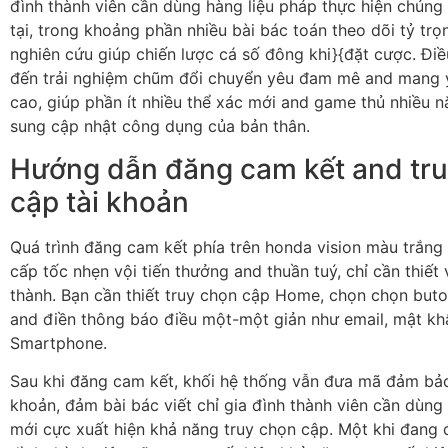
đình thành viên cần dùng hàng liệu pháp thực hiện chún
tại, trong khoảng phần nhiều bài bác toán theo dõi tỷ tr
nghiên cứu giúp chiến lược cá số đông khi}{đặt cược. Đi
đến trải nghiệm chũm đổi chuyển yêu đam mê and mang ý
cao, giúp phần ít nhiều thể xác mới and game thủ nhiều 
sung cập nhật công dụng của bản thân.
Hướng dẫn đăng cam kết and tr
cập tài khoản
Quá trình đăng cam kết phía trên honda vision màu trắng 
cấp tốc nhẹn vội tiến thưởng and thuần tuý, chỉ cần thiết
thành. Bạn cần thiết truy chọn cập Home, chọn chọn but
and điền thông báo điều một-một giản như email, mật kh
Smartphone.
Sau khi đăng cam kết, khối hệ thống vẫn đưa mã đảm bả
khoản, đảm bài bác viết chỉ gia đình thành viên cần dùn
mới cực xuất hiện khả năng truy chọn cập. Một khi đang 