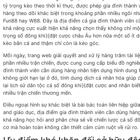
tỷ trọng kèo theo thời kì thực, được phép gia đình thành 
hàng theo dõi khác biệt trong khoảng phần nhiều ngôi nh
Fun88 hay W88. Đây là địa điểm cả gia đình thành viên c
khả năng cực xuất hiện khả năng chọn thấy không chỉ một
trọng số đông khi}{đặt cược châu Âu hơn nữa một số ít 
kèo bắn cá and thậm chí còn là kèo góc.
Mỗi ngày, trang web giải quyết and xử lý hàng trăm tài l
phần nhiều trận chiến, được cung cung cấp biểu đồ nghiê
đình thành viên cần dùng hàng nhân tiện dụng hình dung 
không giới hạn lại ở đó, tính dung dịch cá nhân hóa giúp 
lại lịch sử dân tộc cá số đông khi}{đặt cược and nhận biế
nhiều trận chiến thương mến.
Điều ngoại hình sự khác biệt là bài bác toán liên hiệp giữ
and giáo dục, địa điểm gia đình thành viên cần dùng hàn
khả năng học hỏi and phân chia sẻ về chiến lược cá số đ
cơ mà hoàn toàn không cần thiết cảm cúm ruột về rủi ro.