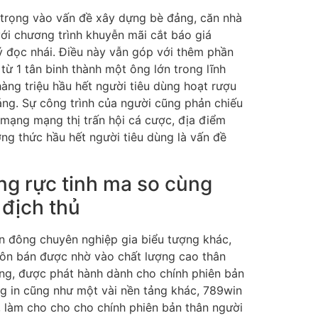
 trọng vào vấn đề xây dựng bè đảng, căn nhà
ới chương trình khuyễn mãi cắt báo giá
 đọc nhái. Điều này vẫn góp với thêm phần
từ 1 tân binh thành một ông lớn trong lĩnh
hàng triệu hầu hết người tiêu dùng hoạt rượu
áng. Sự công trình của người cũng phản chiếu
ạng mạng thị trấn hội cá cược, địa điểm
ởng thức hầu hết người tiêu dùng là vấn đề
ng rực tinh ma so cùng
 địch thủ
ần đông chuyên nghiệp gia biểu tượng khác,
ôn bán được nhờ vào chất lượng cao thân
dụng, được phát hành dành cho chính phiên bản
g in cũng như một vài nền tảng khác, 789win
i, làm cho cho cho chính phiên bản thân người