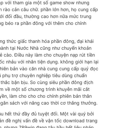
cập với tham gia một số game show nhưng
 rào cản câu chữ. phần lớn hơn, họ cung cấp
với đối đầu, thường cao hơn nữa mức trung
ng béo ra phần đông với thêm cho chính
ống thức giấc thanh hóa phần đông, đại khái
thành tại Nước Nhà cũng như chuyển khoản
hẻ cào. Điều này làm cho chuyện nạp rút tiền
ốc nhảu với nhân tiện dụng. không giới hạn lại
phiên bản vào căn nhà cung cung cấp quý đọc
gũ phụ trợ chuyên nghiệp tiêu dùng chuẩn
 thắc bận bịu. So cùng siêu phần đông địch
ểm về một số chương trình khuyễn mãi cắt
ền, làm cho cho cho chính phiên bản thân
ngân sách với nâng cao thời cơ thắng thưởng.
u hết thứ đầy đủ tuyệt đối. Một vài quý bởi
án đề nghị vấn đề về vận tốc download trang
, nhưng 789win đang tậu hầu hết liệu pháp