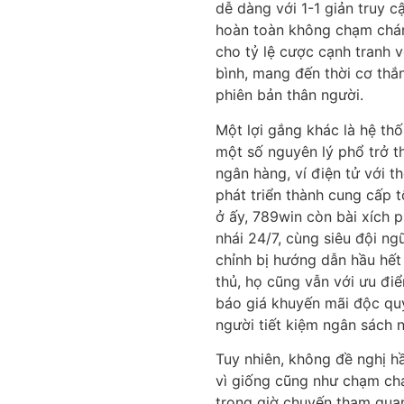
dễ dàng với 1-1 giản truy 
hoàn toàn không chạm chán
cho tỷ lệ cược cạnh tranh 
bình, mang đến thời cơ thắ
phiên bản thân người.
Một lợi gắng khác là hệ th
một số nguyên lý phổ trở 
ngân hàng, ví điện tử với t
phát triển thành cung cấp t
ở ấy, 789win còn bài xích 
nhái 24/7, cùng siêu đội n
chỉnh bị hướng dẫn hầu hết
thủ, họ cũng vẫn với ưu đi
báo giá khuyến mãi độc quy
người tiết kiệm ngân sách 
Tuy nhiên, không đề nghị hầ
vì giống cũng như chạm ch
trong giờ chuyến tham quan