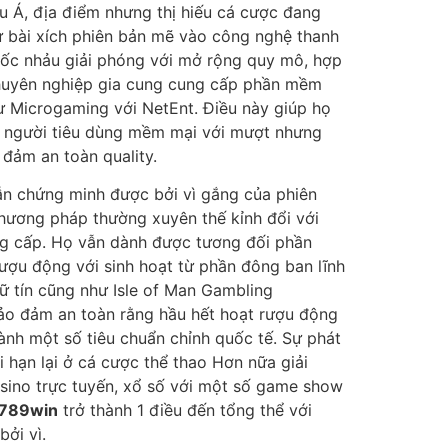
âu Á, địa điểm nhưng thị hiếu cá cược đang
ự bài xích phiên bản mẽ vào công nghệ thanh
tốc nhảu giải phóng với mở rộng quy mô, hợp
huyên nghiệp gia cung cung cấp phần mềm
ư Microgaming với NetEnt. Điều này giúp họ
t người tiêu dùng mềm mại với mượt nhưng
đảm an toàn quality.
n chứng minh được bởi vì gắng của phiên
hương pháp thường xuyên thế kỉnh đổi với
g cấp. Họ vẫn dành được tương đối phần
ượu động với sinh hoạt từ phần đông ban lĩnh
ữ tín cũng như Isle of Man Gambling
ảo đảm an toàn rằng hầu hết hoạt rượu động
hành một số tiêu chuẩn chỉnh quốc tế. Sự phát
ới hạn lại ở cá cược thể thao Hơn nữa giải
sino trực tuyến, xổ số với một số game show
 789win
trở thành 1 điều đến tổng thể với
ởi vì.