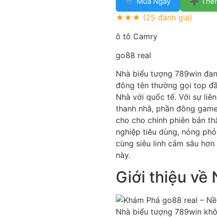
🛒 Mua Ngay
➕ Thêm
★★★
(25 đánh giá)
ô tô Camry
go88 real
Nhà biểu tượng 789win đan
đông tên thường gọi top đầ
Nhà với quốc tế. Với sự liê
thanh nhã, phần đông game
cho cho chính phiên bản t
nghiệp tiêu dùng, nóng phỏ
cùng siêu linh cảm sâu hơn 
này.
Giới thiệu về
Nhà biểu tượng 789win khôn