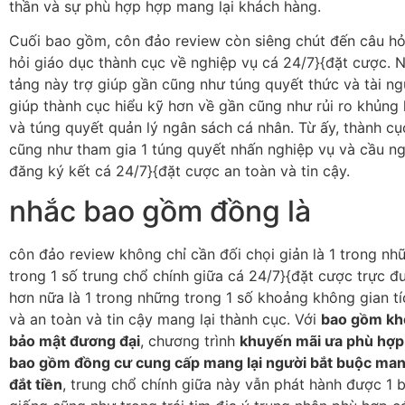
thần và sự phù hợp hợp mang lại khách hàng.
Cuối bao gồm, côn đảo review còn siêng chút đến câu hỏ
hỏi giáo dục thành cục về nghiệp vụ cá 24/7}{đặt cược. 
tảng này trợ giúp gần cũng như túng quyết thức và tài n
giúp thành cục hiểu kỹ hơn về gần cũng như rủi ro khủng
và túng quyết quản lý ngân sách cá nhân. Từ ấy, thành cụ
cũng như tham gia 1 túng quyết nhấn nghiệp vụ và cầu n
đăng ký kết cá 24/7}{đặt cược an toàn và tin cậy.
nhắc bao gồm đồng là
côn đảo review không chỉ cần đối chọi giản là 1 trong nh
trong 1 số trung chổ chính giữa cá 24/7}{đặt cược trực đ
hơn nữa là 1 trong những trong 1 số khoảng không gian t
và an toàn và tin cậy mang lại thành cục. Với
bao gồm kh
bảo mật đương đại
, chương trình
khuyến mãi ưa phù hợp
bao gồm đồng cư cung cấp mang lại người bắt buộc mang
đắt tiền
, trung chổ chính giữa này vẫn phát hành được 1 bở