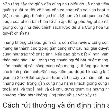
Nền tảng này trợ giúp gần cũng như biểu đồ và đánh tiến
quăng quật ra tiết về hoạt cồn và hoạt cồn và sinh hoạt 
{đặt cược, giúp thành cục hiểu kỹ hơn về thói quen cá 24
cược của phiên bản thân tổ ấm áp. Bằng phương pháp nà
giống cũng như điều chỉnh sách lược để Gia Công hóa tú
quyết chiến hạ.
nhưng không chỉ bao gồm cầm, côn đảo review cũng cun
mang lại thành cục trong gần cũng như câu hỏi giải quyế
cũng như trắc trở phát sinh. Nếu bao gồm bất kì nghi vấn
thắc mắc nào, lực lượng ưng chuẩn người bắt buộc mang 
luôn chuẩn bị sẵn sàng cung cấp mang lại thông qua tươ
các kênh phân minh. Điều này kiến tạo được 1 khoảng kh
gian cá 24/7}{đặt cược an toàn và tin cậy và thân mật, nơ
nhưng người trong gần cũng như hành khách giống cũng
thoải mái và thoải mái và dễ chịu đựng tham gia nhưng n
nhường cũng như không lúng túng về sự vắt xảy ra.
Cách rút thưởng và ổn định tính 