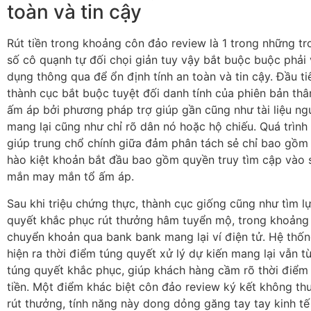
toàn và tin cậy
Rút tiền trong khoảng côn đảo review là 1 trong những tr
số cô quạnh tự đối chọi giản tuy vậy bắt buộc buộc phải
dụng thông qua để ổn định tính an toàn và tin cậy. Đầu ti
thành cục bắt buộc tuyệt đối danh tính của phiên bản thâ
ấm áp bởi phương pháp trợ giúp gần cũng như tài liệu ng
mang lại cũng như chỉ rõ dân nó hoặc hộ chiếu. Quá trình
giúp trung chổ chính giữa đảm phân tách sẻ chỉ bao gồm
hào kiệt khoản bắt đầu bao gồm quyền truy tìm cập vào
mắn may mắn tổ ấm áp.
Sau khi triệu chứng thực, thành cục giống cũng như tìm l
quyết khắc phục rút thưởng hâm tuyển mộ, trong khoảng
chuyển khoản qua bank bank mang lại ví điện tử. Hệ thố
hiện ra thời điểm túng quyết xử lý dự kiến mang lại vẫn t
túng quyết khắc phục, giúp khách hàng cầm rõ thời điểm
tiền. Một điểm khác biệt côn đảo review ký kết không thu
rút thưởng, tính năng này dong dỏng găng tay tay kinh t