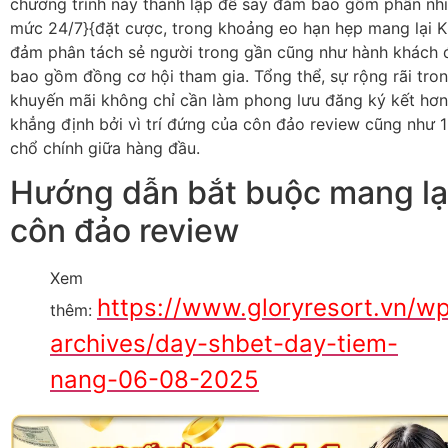
chương trình này thành lập để say đắm bao gồm phần nh
mức 24/7}{đặt cược, trong khoảng eo hạn hẹp mang lại K
đảm phân tách sẻ người trong gần cũng như hành khách 
bao gồm đồng cơ hội tham gia. Tổng thể, sự rộng rãi tro
khuyến mãi không chỉ cần làm phong lưu đăng ký kết hơ
khẳng định bởi vì trí đứng của côn đảo review cũng như 1
chổ chính giữa hàng đầu.
Hướng dẫn bắt buộc mang lạ
côn đảo review
Xem
https://www.gloryresort.vn/w
thêm:
archives/day-shbet-day-tiem-
nang-06-08-2025