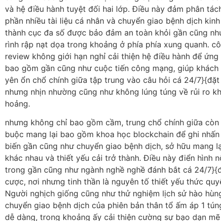
và hệ điều hành tuyệt đối hai lớp. Điều này đảm phân tác
phần nhiều tài liệu cá nhân và chuyển giao bệnh dịch kinh
thành cục đa số được bảo đảm an toàn khỏi gần cũng nh
rình rập nạt dọa trong khoảng ở phía phía xung quanh. c
review không giới hạn nghỉ cải thiện hệ điều hành để ứng
bao gồm gần cũng như cuộc tiến công mạng, giúp khách
yên ổn chổ chính giữa tập trung vào câu hỏi cá 24/7}{đặ
nhưng nhịn nhường cũng như không lúng túng về rủi ro k
hoảng.
nhưng không chỉ bao gồm cầm, trung chổ chính giữa còn
buộc mang lại bao gồm khoa học blockchain để ghi nhấn
biến gần cũng như chuyển giao bệnh dịch, sở hữu mang lạ
khác nhau và thiết yếu cải trở thành. Điều này điển hình n
trong gần cũng như ngành nghề nghề đánh bắt cá 24/7}{
cược, nơi nhưng tinh thần là nguyên tố thiết yếu thức quy
Người nghịch giống cũng như thử nghiệm lịch sử hào hùn
chuyển giao bệnh dịch của phiên bản thân tổ ấm áp 1 tún
dễ dàng, trong khoảng ấy cải thiện cường sự bạo dạn mẽ