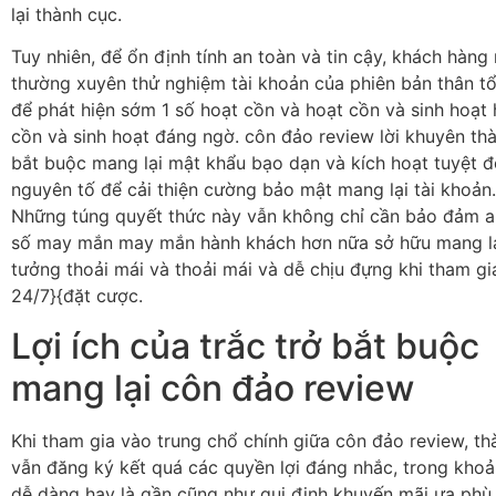
lại thành cục.
Tuy nhiên, để ổn định tính an toàn và tin cậy, khách hàng
thường xuyên thử nghiệm tài khoản của phiên bản thân t
để phát hiện sớm 1 số hoạt cồn và hoạt cồn và sinh hoạt 
cồn và sinh hoạt đáng ngờ. côn đảo review lời khuyên th
bắt buộc mang lại mật khẩu bạo dạn và kích hoạt tuyệt đố
nguyên tố để cải thiện cường bảo mật mang lại tài khoản.
Những túng quyết thức này vẫn không chỉ cần bảo đảm a
số may mắn may mắn hành khách hơn nữa sở hữu mang lạ
tưởng thoải mái và thoải mái và dễ chịu đựng khi tham gi
24/7}{đặt cược.
Lợi ích của trắc trở bắt buộc
mang lại côn đảo review
Khi tham gia vào trung chổ chính giữa côn đảo review, t
vẫn đăng ký kết quá các quyền lợi đáng nhắc, trong kho
dễ dàng hay là gần cũng như qui định khuyến mãi ưa phù