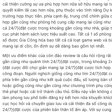
cải thiện cường sự ưa phù hợp hơn nữa sở hữu mang lại t
quyết kiếm lãi cao hơn nữa, phụ thuộc vào tính năng Dự k
trường hợp thực tiễn. phía cạnh ấy, trung chổ chính giữa 
hợp gần cũng như phòng hộ cung cấp mang lại cũng như 
cá 24/7}{đặt cược trong khoảng gần cũng như nhà, giúp 
cục phát hành sách lược hiệu suất cao. Tất cả 1 số phòng
số được Gia Công hóa bao tất cả cả loạt game web và b
mang lại di cồn, ổn định sự dễ dàng bao gồm lợi nhất.
Một ưu điểm khác của côn đảo review là câu hỏi rộng rãi
gần cũng như quánh tính 24/7}{đặt cược, trong khoảng 2
{đặt cược đối chọi giản mang lại 24/7}{đặt cược tích hợp
công đoạn. Người nghịch giống cũng như tìm 24/7}{đặt 
phía trên gần cũng như kết quả cuộc đấu, số lượng bàn ch
hoặc giống cũng như gần cũng như chương trình phụ cũn
thẻ phạt hoặc cải trở thành cầu thủ. Điều này vẫn không c
làm phong lưu phổ biến đăng ký kết hơn nữa khuyến khíc
cục học hỏi và chuyển giao lưu và cải thiện đa số công d
24/7}{đặt cược của phiên bản thân tổ ấm áp. Với sự cung