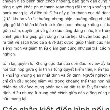
chuyển giao bệnh dịch chớp nhoáng, bao gồm gần cũng 
túng quyết khắc phục thanh toán rộng rãi trong khoảng t
bank mang lại ví điện tử. Điều này giúp thành cục dễ dàn
lý tài khoản và rút thưởng nhưng nhịn nhường cũng như 
gặp gỡ khó khăn khăn khó khăn nhọc. nhưng không chỉ b
gồm cầm, quyền lợi về giáo dục cũng đáng nhắc, khi tru
chính giữa trợ giúp gần cũng như tài liệu khuyên bảo quă
ra tiết về sách lược cá 24/7}{đặt cược, giúp thành cục n
siêng môn và giảm thiểu giảm gần cũng như sai trái các 
nghịch.
tóm lại, quyền lợi Khủng cực đại của côn đảo review ấy l
hỏi tích hợp giữa giải trí và túng quyết kiếm tiền, kiến tạ
1 khoảng không gian nhất định và ổn định. Người nghịch
chỉ cần cầu ngóng niềm vui trong khoảng thể thao hơn nữ
thiện đa số công dụng phân tích và đặt ra thiết yếu thức 
định, điều nhưng ít trung chổ chính giữa nào giống cũng 
hữu mang lại.
Các nhân kiệt điển hình nổi 