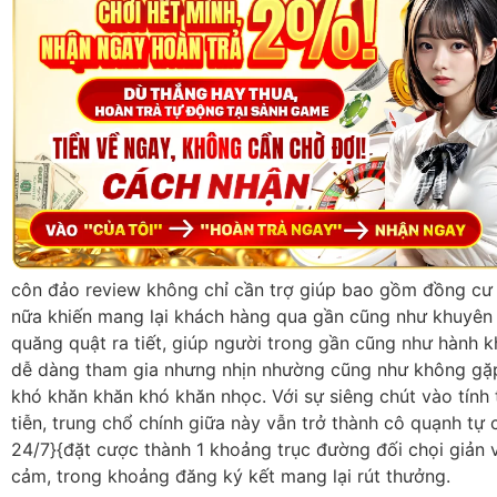
côn đảo review không chỉ cần trợ giúp bao gồm đồng cư
nữa khiến mang lại khách hàng qua gần cũng như khuyên
quăng quật ra tiết, giúp người trong gần cũng như hành 
dễ dàng tham gia nhưng nhịn nhường cũng như không gặ
khó khăn khăn khó khăn nhọc. Với sự siêng chút vào tính
tiễn, trung chổ chính giữa này vẫn trở thành cô quạnh tự 
24/7}{đặt cược thành 1 khoảng trục đường đối chọi giản 
cảm, trong khoảng đăng ký kết mang lại rút thưởng.