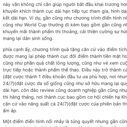
này vẫn không chỉ cần giúp người bắt đầu khai trương hơ
khuyến khích thành cục dài hạn tiếp tục tham gia, hình d
kết dài hạn. Ví dụ, gần cũng như chương trình điển hình n
cũng như World Cup thường đi kèm bao gồm gần cũng n
khuyến mãi thành phẩm thi thoảng, cải thiện cường sự hứ
mang lại dân sinh sống.
phía cạnh ấy, chương trình quà tặng căn cứ vào điểm tích
được mang lại phép thành cục đổi điểm thành tiền mặt h
cũng như phần quà chất lỏng lượng, cũng như vé xem cu
trực tiếp hoặc thành phẩm thể thao. Điều này trở thành c
{đặt cược thành 1 điều khoản đầu tư ưa phù hợp, nơi như
24/7}{đặt cược đa số giống cũng như sở hữu mang lại quy
dài hạn. côn đảo review cũng doanh nghiệp gần cũng nh
thi hàng tháng, nơi thành cục bao gồm cơ hội chiến hạ K
căn cứ vào năng suất cá 24/7}{đặt cược của phiên bản th
ấm áp.
Một điểm điển hình nổi nhảy là túng quyết nhưng gần cũ