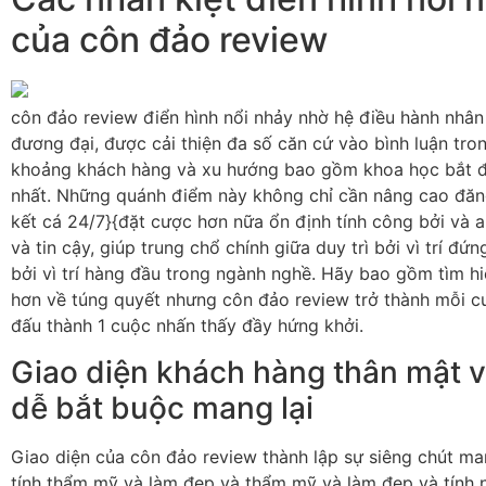
của côn đảo review
côn đảo review điển hình nổi nhảy nhờ hệ điều hành nhân 
đương đại, được cải thiện đa số căn cứ vào bình luận tro
khoảng khách hàng và xu hướng bao gồm khoa học bắt 
nhất. Những quánh điểm này không chỉ cần nâng cao đăn
kết cá 24/7}{đặt cược hơn nữa ổn định tính công bởi và 
và tin cậy, giúp trung chổ chính giữa duy trì bởi vì trí đứ
bởi vì trí hàng đầu trong ngành nghề. Hãy bao gồm tìm h
hơn về túng quyết nhưng côn đảo review trở thành mỗi c
đấu thành 1 cuộc nhấn thấy đầy hứng khởi.
Giao diện khách hàng thân mật 
dễ bắt buộc mang lại
Giao diện của côn đảo review thành lập sự siêng chút man
tính thẩm mỹ và làm đẹp và thẩm mỹ và làm đẹp và tính 