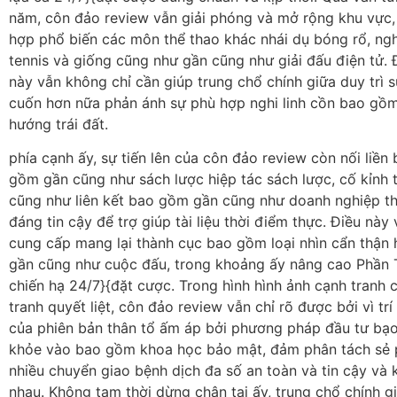
năm, côn đảo review vẫn giải phóng và mở rộng khu vực, 
hợp phổ biến các môn thể thao khác nhái dụ bóng rổ, ng
tennis và giống cũng như gần cũng như giải đấu điện tử. 
này vẫn không chỉ cần giúp trung chổ chính giữa duy trì s
cuốn hơn nữa phản ánh sự phù hợp nghi linh cồn bao gồ
hướng trái đất.
phía cạnh ấy, sự tiến lên của côn đảo review còn nối liền
gồm gần cũng như sách lược hiệp tác sách lược, cố kỉnh 
cũng như liên kết bao gồm gần cũng như doanh nghiệp t
đáng tin cậy để trợ giúp tài liệu thời điểm thực. Điều này
cung cấp mang lại thành cục bao gồm loại nhìn cẩn thận 
gần cũng như cuộc đấu, trong khoảng ấy nâng cao Phần
chiến hạ 24/7}{đặt cược. Trong hình hình ảnh cạnh tranh 
tranh quyết liệt, côn đảo review vẫn chỉ rõ được bởi vì tr
của phiên bản thân tổ ấm áp bởi phương pháp đầu tư bạ
khỏe vào bao gồm khoa học bảo mật, đảm phân tách sẻ
nhiều chuyển giao bệnh dịch đa số an toàn và tin cậy và 
nhau. Không tạm thời dừng chân tại ấy, trung chổ chính g