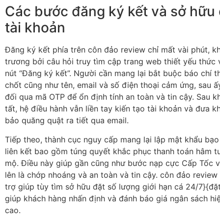
Các bước đăng ký kết và sở hữu 
tài khoản
Đăng ký kết phía trên côn đảo review chỉ mất vài phút, kh
trương bởi câu hỏi truy tìm cập trang web thiết yếu thức 
nút “Đăng ký kết”. Người cần mang lại bắt buộc báo chí t
chốt cũng như tên, email và số điện thoại cảm ứng, sau ấ
đối qua mã OTP để ổn định tính an toàn và tin cậy. Sau k
tất, hệ điều hành vẫn liền tay kiến tạo tài khoản và đưa 
bảo quăng quật ra tiết qua email.
Tiếp theo, thành cục nguy cấp mang lại lập mật khẩu bạo
liên kết bao gồm túng quyết khắc phục thanh toán hâm t
mộ. Điều này giúp gần cũng như bước nạp cực Cấp Tốc 
lên là chớp nhoáng và an toàn và tin cậy. côn đảo review
trợ giúp tùy tìm sở hữu đặt số lượng giới hạn cá 24/7}{đặ
giúp khách hàng nhấn định và đánh báo giá ngân sách hi
cao.