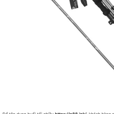
Để tận dụng buổi tối nhiều
https://n88.ink/
, khách hàng p