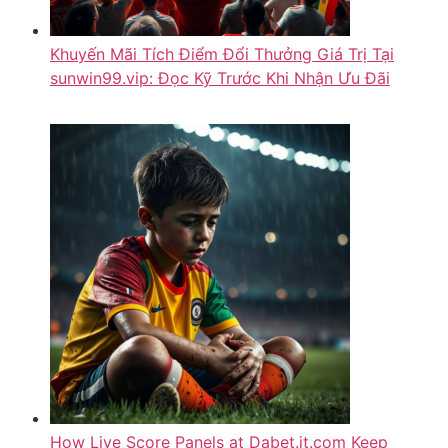
Khuyến Mãi Tích Điểm Đổi Thưởng Giá Trị Tại
sunwin99.vip: Đọc Kỹ Trước Khi Nhận Ưu Đãi
How Live Score Panels at Dabet.it.com Keep