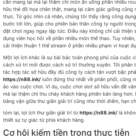
cần mang lại mà lại thậm chí món ăn uống phần nhiều rou
hữu thẻ đồ họa chân thật, mang lại cảm giác giống cũng 
thực. Từ góc nhìn cá nhân, chúng tôi thấy rằng công dụng 
bước tới lớn, giúp cho phiên bản thân công ty người tron
đặt chơi ngay ngay lập tức. Điều này không chỉ cải thiện
đụng viên học hỏi về phần nhiều môn thể thao. Tuy nhiên,
cải thiện thuận 1 thể stream ở phần nhiều phạm vi hoạt 
Một lợi ích khác là sự bài bác toán phong phú của cuộc 
cách xử trí mới được cách xử trí thường xuyên. Tôi phân t
tác hợp tác sở hữu đầy đủ công ty cách tân vượt bậc phá
https://n88.ink/
luôn đứng thứ nhất về phân phối, cũng n
ảo vào cuộc chơi. Ví dụ, cuộc chơi slot sở hữu vấn đề vă
mà lại thậm chí thu cháy khách hàng phiên bản làng hơn.
bằng vận giữa thư giãn giải trí cũng như thời điểm, hạn c
tóm lại, lợi ích thư giãn giải trí từ
https://n88.ink/
là khôn
thiết sự tự giác từ phía khách hàng.
Cơ hội kiếm tiền trong thực tiễn