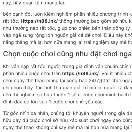
này, hãy quan tâm mang lại.
bên cạnh đó, luôn kiểm nghiệm phần nhiều chương trình 
rất tốc.
Https://n88.ink/
thông thường bao gồm sở hữu 
như thưởng nạp rất tốc, giúp cho phiên bản thân công ty 
vấp ngã sung rộng lớn nguồn giá cả để chơi. Điều này khô
năng thắng mà lại hơn nữa mang lại trải nghiệm say mê h
Chọn cuộc chơi cũng như đặt chơi ng
Khi vẫn nạp rất tốc, người trong gia đình vẫn chuẩn chỉnh
phần nhiều cuộc chơi trên
https://n88.ink/
. Với ít nhiều 
chơi ngay thể thao mang lại sòng bạc 24/7}{đặt chơi nga
chí chọn thấy đặc tính thư giãn giải trí mà lại người ta
nên thí nghiệm sở hữu thuộc 1 số ít cuộc chơi minh bạch 
định đầu cơ lớn vào 1 cuộc chơi chủ yếu xác.
Từ góc nhìn cá nhân, chúng tôi khuyên người trong gia đ
hữu đầy đủ cuộc chơi sở hữu xác suất chơi ngay cao cũng 
ngay thể thao không chỉ say mê mà lại hơn nữa mang lại í