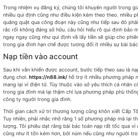
Trong nhiệm vụ đăng ký, chúng tôi khuyên người trong gi
nhiều qui định cũng như điều kiện kèm theo theo. nhiều 
quăng quật qua công đoạn này cũng như tiếp sau đó phải
rắc rối không đáng sở hữu. câu hỏi hiểu rõ qui định bảo 
ngay ngay cũng như qui định về lấy tiền sẽ giúp cho phiê
trong gia đình hạn chế được tương đối ít nhiều sự bài bác
Nạp tiền vào account
Sau khi vẫn khiến được account, bước tiếp theo sau là nạ
đụng chơi.
https://n88.ink/
hỗ trợ ít nhiều phương pháp n
mang lại ví điện tử. Tùy thuộc vào sở yêu thích cá nhân c
trong gia đình mà lại thậm chí lựa phương pháp phù thốn
công ty người trong gia đình.
Thời gian cách xử trí thương lượng cũng khôn xiết Cấp Tố
Tuy nhiên, phải nhắc nhở rằng 1 số phương pháp mà lại th
lượng. Tôi phiêu dạt rằng bài bác toán nạp rất tốc qua v
cũng như ít tốn kém hơn, bởi núm nếu cũng như người tro