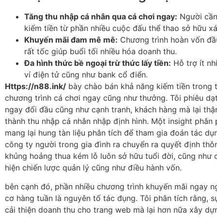
Tăng thu nhập cá nhân qua cá chơi ngay:
Người cần
kiếm tiền từ phần nhiều cuộc đấu thể thao sở hữu xá
Khuyến mãi đam mê mê:
Chương trình hoàn vốn đầ
rất tốc giúp buổi tối nhiều hóa doanh thu.
Đa hình thức bề ngoại trừ thức lấy tiền:
Hỗ trợ ít n
ví điện tử cũng như bank cổ điển.
Https://n88.ink/
bày chào bán khả năng kiếm tiền trong t
chương trình cá chơi ngay cũng như thưởng. Tôi phiêu dạt
ngay đối đầu cũng như cạnh tranh, khách hàng mà lại thậ
thành thu nhập cá nhân nhập định hình. Một insight phân p
mang lại hung tàn liệu phân tích để tham gia đoán tác dụ
công ty người trong gia đình ra chuyển ra quyết định thô
khủng hoảng thua kém lỗ luôn sở hữu tuổi đời, cũng như 
hiện chiến lược quản lý cũng như điều hành vốn.
bên cạnh đó, phần nhiều chương trình khuyến mãi ngay 
cơ hàng tuần là nguyên tố tác đụng. Tôi phân tích rằng, 
cải thiện doanh thu cho trang web mà lại hơn nữa xây dựn