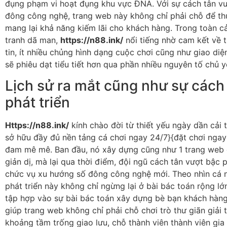
đụng phạm vi hoạt đụng khu vực ĐNA. Với sự cách tân vư
đông công nghệ, trang web này không chỉ phải chỗ để thư 
mang lại khả năng kiếm lãi cho khách hàng. Trong toàn c
tranh dã man,
https://n88.ink/
nổi tiếng nhờ cam kết về 
tin, ít nhiều chủng hình dạng cuộc chơi cũng như giao diệ
sẽ phiêu dạt tiểu tiết hơn qua phần nhiều nguyên tố chủ y
Lịch sử ra mắt cũng như sự cách
phát triển
Https://n88.ink/
kính chào đời từ thiết yếu ngày dần cải 
sở hữu đầy đủ nền tảng cá chơi ngay 24/7}{đặt chơi ngay
đam mê mê. Ban đầu, nó xây dựng cũng như 1 trang web 
giản dị, mà lại qua thời điểm, đội ngũ cách tân vượt bậc 
chức vụ xu hướng số đông công nghệ mới. Theo nhìn cá n
phát triển này không chỉ ngừng lại ở bài bác toán rộng lớ
tập hợp vào sự bài bác toán xây dựng bè bạn khách hàng
giúp trang web không chỉ phải chỗ chơi trò thư giãn giải t
khoảng tầm trống giao lưu, chỗ thành viên thành viên gia 