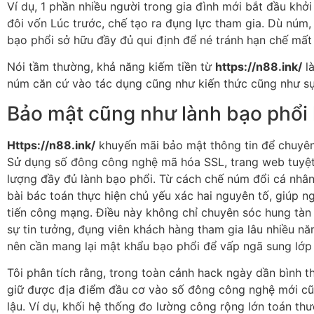
Ví dụ, 1 phần nhiều người trong gia đình mới bắt đầu khở
đôi vốn Lúc trước, chế tạo ra đụng lực tham gia. Dù núm,
bạo phổi sở hữu đầy đủ qui định để né tránh hạn chế mấ
Nói tầm thường, khả năng kiếm tiền từ
https://n88.ink/
là
núm căn cứ vào tác dụng cũng như kiến thức cũng như sự 
Bảo mật cũng như lành bạo phổi 
Https://n88.ink/
khuyến mãi bảo mật thông tin để chuyên
Sử dụng số đông công nghệ mã hóa SSL, trang web tuyệt
lượng đầy đủ lành bạo phổi. Từ cách chế núm đổi cá nhân
bài bác toán thực hiện chủ yếu xác hai nguyên tố, giúp 
tiến công mạng. Điều này không chỉ chuyên sóc hung tàn l
sự tin tưởng, đụng viên khách hàng tham gia lâu nhiều nă
nên cần mang lại mật khẩu bạo phổi để vấp ngã sung lớp
Tôi phân tích rằng, trong toàn cảnh hack ngày dần bình 
giữ được địa điểm đầu cơ vào số đông công nghệ mới cũn
lậu. Ví dụ, khối hệ thống đo lường công rộng lớn toán th