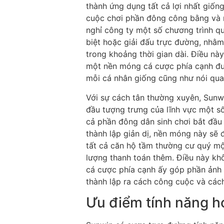
thành ứng dụng tất cả lợi nhất giống
cuộc chơi phần đông công bằng và 
nghỉ công ty một số chương trình 
biệt hoặc giải đấu trực đường, nhằ
trong khoảng thời gian dài. Điều n
một nền móng cá cược phía cạnh đư
mỗi cá nhân giống cũng như nói qua
Với sự cách tân thường xuyên, Sunw
đầu tượng trưng của lĩnh vực một số 
cả phần đông dân sinh chơi bắt đầu
thành lập giản dị, nền móng này sẽ đ
tất cả căn hộ tầm thường cư quý m
lượng thanh toán thêm. Điều này khô
cá cược phía cạnh ấy góp phần ảnh 
thành lập ra cách công cuộc và cách
Ưu điểm tính năng h