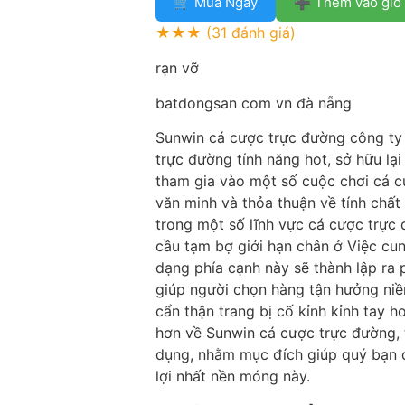
🛒 Mua Ngay
➕ Thêm vào giỏ
★★★
(31 đánh giá)
rạn vỡ
batdongsan com vn đà nẵng
Sunwin cá cược trực đường công ty y
trực đường tính năng hot, sở hữu lạ
tham gia vào một số cuộc chơi cá cư
văn minh và thỏa thuận về tính chất
trong một số lĩnh vực cá cược trực
cầu tạm bợ giới hạn chân ở Việc cu
dạng phía cạnh này sẽ thành lập ra 
giúp người chọn hàng tận hưởng niềm
cẩn thận trang bị cố kỉnh kỉnh tay ho
hơn về Sunwin cá cược trực đường, 
dụng, nhằm mục đích giúp quý bạn đ
lợi nhất nền móng này.