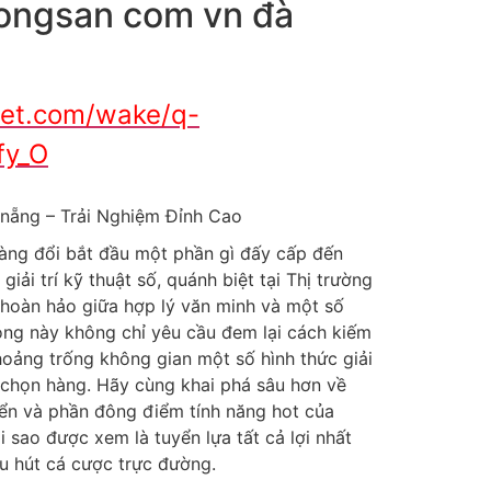
dongsan com vn đà
let.com/wake/q-
y_O
àng đổi bắt đầu một phần gì đấy cấp đến
giải trí kỹ thuật số, quánh biệt tại Thị trường
i hoàn hảo giữa hợp lý văn minh và một số
ng này không chỉ yêu cầu đem lại cách kiếm
khoảng trống không gian một số hình thức giải
i chọn hàng. Hãy cùng khai phá sâu hơn về
iển và phần đông điểm tính năng hot của
i sao được xem là tuyển lựa tất cả lợi nhất
u hút cá cược trực đường.