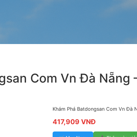
gsan Com Vn Đà Nẵng –
Khám Phá Batdongsan Com Vn Đà Nẵ
417,909 VNĐ