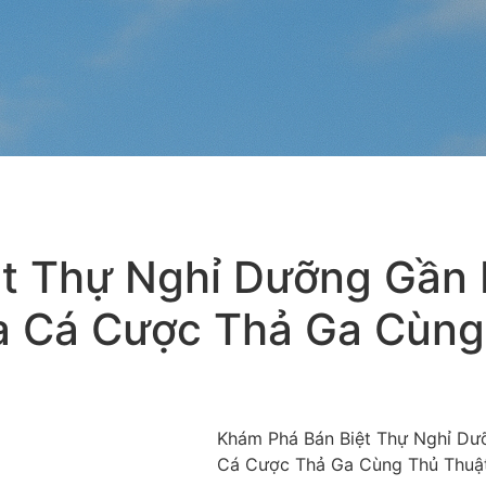
t Thự Nghỉ Dưỡng Gần 
a Cá Cược Thả Ga Cùng
Khám Phá Bán Biệt Thự Nghỉ Dư
Cá Cược Thả Ga Cùng Thủ Thuật