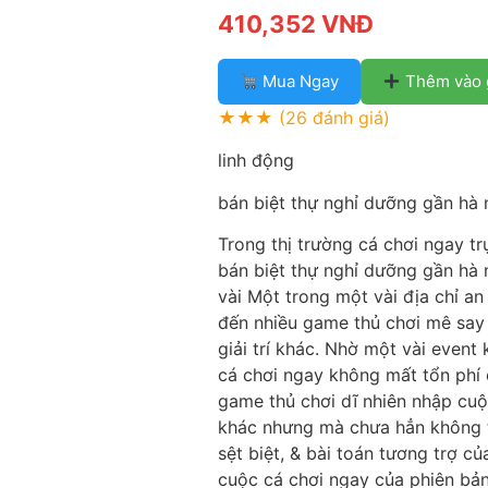
410,352 VNĐ
Mua Ngay
Thêm vào 
★★★
(26 đánh giá)
linh động
bán biệt thự nghỉ dưỡng gần hà 
Trong thị trường cá chơi ngay t
bán biệt thự nghỉ dưỡng gần hà
vài Một trong một vài địa chỉ an
đến nhiều game thủ chơi mê say 
giải trí khác. Nhờ một vài even
cá chơi ngay không mất tổn phí 
game thủ chơi dĩ nhiên nhập cuộ
khác nhưng mà chưa hẳn không th
sệt biệt, & bài toán tương trợ c
cuộc cá chơi ngay của phiên bản