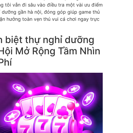
ng tôi vẫn đi sâu vào điều tra một vài ưu điểm
ỉ dưỡng gần hà nội, đóng góp giúp game thủ
ận hưởng toàn vẹn thú vui cá chơi ngay trực
 biệt thự nghỉ dưỡng
 Hội Mở Rộng Tầm Nhìn
Phí