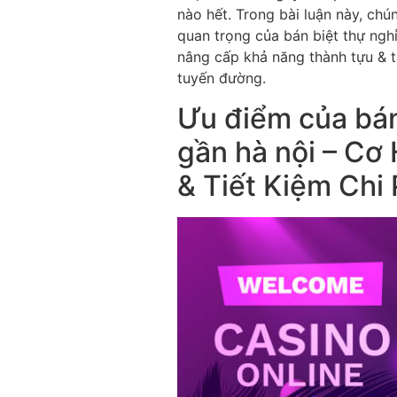
nào hết. Trong bài luận này, chú
quan trọng của bán biệt thự ngh
nâng cấp khả năng thành tựu & t
tuyến đường.
Ưu điểm của bán
gần hà nội – Cơ
& Tiết Kiệm Chi 