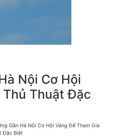
Hà Nội Cơ Hội
 Thủ Thuật Đặc
ỡng Gần Hà Nội Cơ Hội Vàng Để Tham Gia
 Đặc Biệt