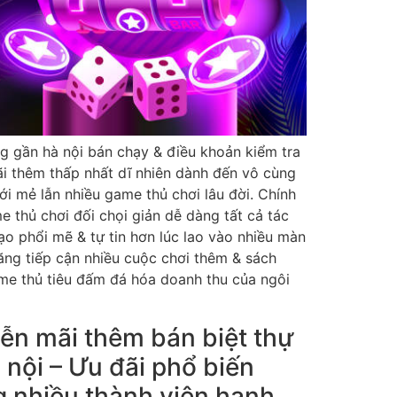
g gần hà nội bán chạy & điều khoản kiểm tra
i thêm thấp nhất dĩ nhiên dành đến vô cùng
i mẻ lẫn nhiều game thủ chơi lâu đời. Chính
e thủ chơi đối chọi giản dễ dàng tất cả tác
ạo phổi mẽ & tự tin hơn lúc lao vào nhiều màn
năng tiếp cận nhiều cuộc chơi thêm & sách
ame thủ tiêu đấm đá hóa doanh thu của ngôi
ễn mãi thêm bán biệt thự
nội – Ưu đãi phổ biến
 nhiều thành viên hạnh