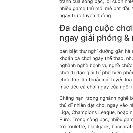
tranh của sòng bạc, lôi cuốn nhi
nhiều game thủ mới mẻ bắt đầu t
ngay trực tuyến đường.
Đa dạng cuộc chơi
ngay giải phóng &
bán biệt thự nghỉ dưỡng gần hà n
khoản cá chơi ngay thể thao, n
nghành nghề bệnh vụ nghề chức v
chơi đi dạo giải trí phổ biến p
chơi độc lập thoải mái tuyển lựa
mục tiêu cá chơi ngay của ngôi 
Chẳng hạn, trong nghành nghề b
thủ dĩ nhiên đặt chơi ngay vào n
Liga, Champions League, hoặc n
Euro. Trong sòng bạc, nhiều gam
trò roulette, blackjack, baccar