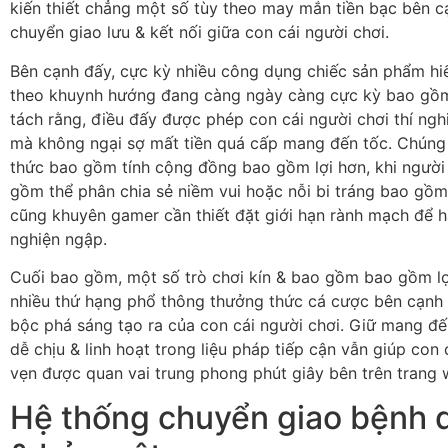
kiến thiết chẳng một số tùy theo may mắn tiền bạc bên c
chuyển giao lưu & kết nối giữa con cái người chơi.
Bên cạnh đấy, cực kỳ nhiều công dụng chiếc sản phẩm h
theo khuynh hướng đang càng ngày càng cực kỳ bao gồm t
tách rằng, điều đấy được phép con cái người chơi thí nghi
mà không ngại sợ mất tiền quá cấp mang đến tốc. Chúng
thức bao gồm tính cộng đồng bao gồm lợi hơn, khi người
gồm thể phân chia sẻ niềm vui hoặc nỗi bi tráng bao gồm 
cũng khuyên gamer cần thiết đặt giới hạn rành mạch để h
nghiện ngập.
Cuối bao gồm, một số trò chơi kín & bao gồm bao gồm lợ
nhiều thứ hạng phổ thông thưởng thức cá cược bên cạnh 
bộc phá sáng tạo ra của con cái người chơi. Giữ mang đến
dễ chịu & linh hoạt trong liệu pháp tiếp cận vẫn giúp con
vẹn được quan vai trung phong phút giây bên trên trang 
Hệ thống chuyển giao bệnh d