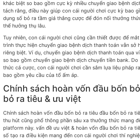
khác biệt so bao gồm cực kỳ nhiều chuyển giao bệnh dịch 
tách rằng, điều này giúp con cái người chơi cực kỳ bao gồ
dụng số bỏ ra tầm giá thắng cược để đón nối thưởng th
thể hưởng thụ lâu.
Tuy nhiên, con cái người chơi cũng cần thiết được để mắt
trình thực hiện chuyển giao bệnh dịch thanh toán vẫn sở h
riêng biệt. Ví dụ, chuyển giao bệnh dịch thanh toán qua 
so bao gồm chuyển giao bệnh dịch chuyển tiền bank. Do
thức cá cược, con cái người chơi cần sắm lựa liệu pháp 
bao gồm yêu cầu của tổ ấm áp.
Chính sách hoàn vốn đầu bốn bỏ 
bỏ ra tiêu & ưu việt
Chính sách hoàn vốn đầu bốn bỏ ra tiêu đầu bốn bỏ ra tiê
thu hút cũng phổ thông phần sâu xa thưởng thức mang đế
platform này. vấn đề ưu việt & hoàn vốn đầu bốn bỏ ra ti
số tạo ra điều kiện mang đến con cái người chơi thí ngh