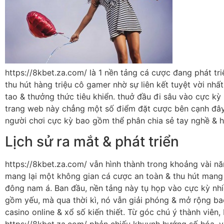
https://8kbet.za.com/ là 1 nền tảng cá cược đang phát tri
thu hút hàng triệu cô gamer nhờ sự liên kết tuyệt vời nh
tao & thưởng thức tiêu khiển. thuở đầu đi sâu vào cực kỳ n
trang web này chẳng một số điểm đặt cược bên cạnh đây c
người chơi cực kỳ bao gồm thể phân chia sẻ tay nghề & h
Lịch sử ra mắt & phát triển
https://8kbet.za.com/ vẫn hình thành trong khoảng vài 
mang lại một không gian cá cược an toàn & thu hút mang
đông nam á. Ban đầu, nền tảng này tụ họp vào cực kỳ nhi
gồm yếu, mà qua thời kì, nó vẫn giải phóng & mở rộng b
casino online & xổ số kiến thiết. Từ góc chú ý thành viên, 
https://8kbet.za.com/ phản chiếu khuynh hướng số hóa, v