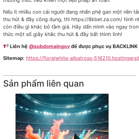
Nếu ít nhiều con cái người đang nhấn phệ gan một nền tả
thu hút & đầy công dụng, thì https://8kbet.za.com/ hình
còn điều gì khác bỏ tầm giá. Hãy dấn mình vào ngay tr
thức một số giây khắc thu hút & đầy bất thình lình!
Liên hệ
@subdomaingov
để được phục vụ BACKLINK 
Sitemap:
https://floralwhite-albatross-516210.hostingers
Sản phẩm liên quan