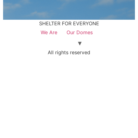
SHELTER FOR EVERYONE
We Are
Our Domes
All rights reserved