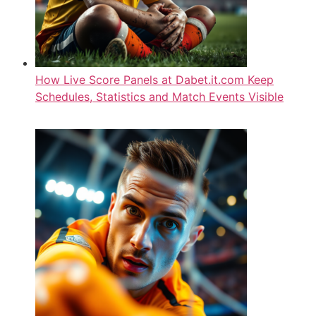
How Live Score Panels at Dabet.it.com Keep
Schedules, Statistics and Match Events Visible