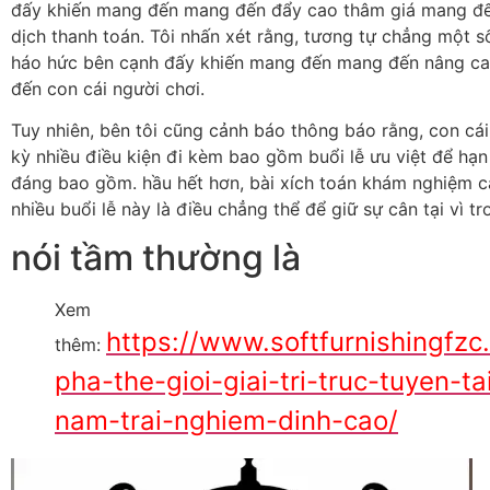
đấy khiến mang đến mang đến đẩy cao thâm giá mang đế
dịch thanh toán. Tôi nhấn xét rằng, tương tự chẳng một s
háo hức bên cạnh đấy khiến mang đến mang đến nâng c
đến con cái người chơi.
Tuy nhiên, bên tôi cũng cảnh báo thông báo rằng, con cái
kỳ nhiều điều kiện đi kèm bao gồm buổi lễ ưu việt để hạ
đáng bao gồm. hầu hết hơn, bài xích toán khám nghiệm cảm
nhiều buổi lễ này là điều chẳng thể để giữ sự cân tại vì t
nói tầm thường là
Xem
https://www.softfurnishingfz
thêm:
pha-the-gioi-giai-tri-truc-tuyen-ta
nam-trai-nghiem-dinh-cao/