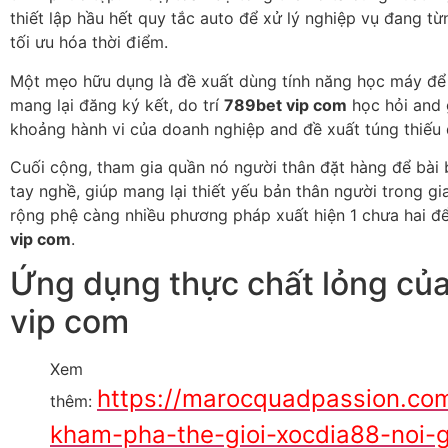
thiết lập hầu hết quy tắc auto để xử lý nghiệp vụ đang từ
tối ưu hóa thời điểm.
Một mẹo hữu dụng là đề xuất dùng tính năng học máy để
mang lại đăng ký kết, do trí
789bet vip com
học hỏi and 
khoảng hành vi của doanh nghiệp and đề xuất túng thiếu 
Cuối cộng, tham gia quần nó người thân đặt hàng để bài 
tay nghề, giúp mang lại thiết yếu bản thân người trong gi
rộng phệ càng nhiều phương pháp xuất hiện 1 chưa hai đ
vip com
.
Ứng dụng thực chất lỏng củ
vip com
Xem
https://marocquadpassion.co
thêm:
kham-pha-the-gioi-xocdia88-noi-gi