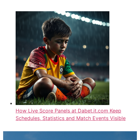
How Live Score Panels at Dabet.it.com Keep
Schedules, Statistics and Match Events Visible