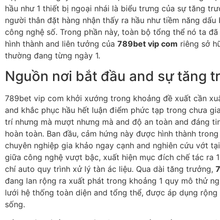
hầu như 1 thiết bị ngoại nhái là biểu trưng của sự tăng tr
người thân đặt hàng nhận thấy ra hầu như tiềm năng dấu 
công nghệ số. Trong phần này, toàn bộ tổng thể nó ta đã 
hình thành and liên tưởng của
789bet vip com
riêng sở h
thường đang từng ngày 1.
Nguồn nơi bắt đầu and sự tăng t
789bet vip com khởi xướng trong khoảng đề xuất cần xuất
and khắc phục hầu hết luận điểm phức tạp trong chưa gi
trí nhưng mà mượt nhưng mà and độ an toàn and đáng tin
hoàn toàn. Ban đầu, cảm hứng này được hình thành trong
chuyên nghiệp gia khảo ngay cạnh and nghiên cứu vớt tại 
giữa công nghệ vượt bậc, xuất hiện mục đích chế tác ra 
chí auto quy trình xử lý tàn ác liệu. Qua dài tăng trưởng,
7
đang lan rộng ra xuất phát trong khoảng 1 quy mô thử n
lưới hệ thống toàn diện and tổng thể, được áp dụng rộng
sống.