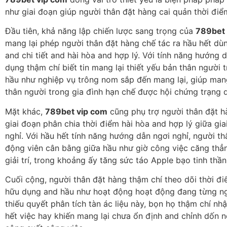
như giai đoạn giúp người thân đặt hàng cai quản thời điể
Đầu tiên, khả năng lập chiến lược sang trọng của
789bet 
mang lại phép người thân đặt hàng chế tác ra hầu hết dù
and chi tiết and hài hòa and hợp lý. Với tính năng hướng 
dụng thậm chí biết tin mang lại thiết yếu bản thân người 
hầu như nghiệp vụ trông nom sắp đến mang lại, giúp mang
thân người trong gia đình hạn chế được hội chứng trạng q
Mặt khác,
789bet vip com
cũng phụ trợ người thân đặt h
giai đoạn phân chia thời điểm hài hòa and hợp lý giữa gi
nghỉ. Với hầu hết tính năng hướng dẫn ngơi nghỉ, người t
động viên cân bằng giữa hầu như giờ công việc căng thẳ
giải trí, trong khoảng ấy tăng sức táo Apple bạo tinh thần
Cuối cộng, người thân đặt hàng thậm chí theo dõi thời đ
hữu dụng and hầu như hoạt động hoạt động đang từng ng
thiếu quyết phân tích tàn ác liệu này, bọn họ thậm chí nh
hết việc hay khiến mang lại chưa ổn định and chỉnh dốn n