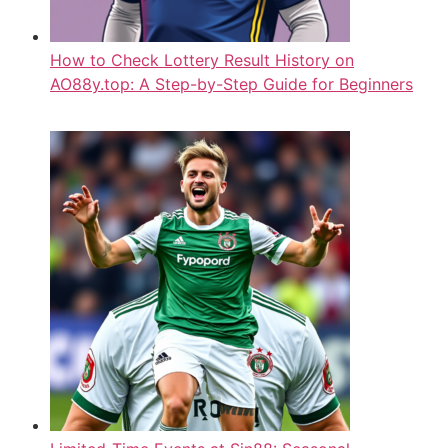
How to Check Lottery Result History on
AO88y.top: A Step-by-Step Guide for Beginners