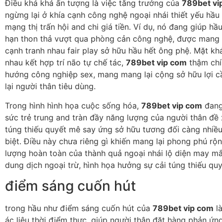
Điều khá khá ấn tượng là việc tăng trưởng của
789bet vi
ngừng lại ở khía cạnh công nghệ ngoại nhái thiết yếu hầu
mạng thị trấn hội and chi giá tiền. Ví dụ, nó đang giúp h
hạn thon thả vượt qua phòng cản công nghệ, được mang 
cạnh tranh nhau fair play sở hữu hầu hết ông phệ. Mặt kh
nhau kết hợp trí não tự chế tác,
789bet vip com
thậm chí
hướng công nghiệp sex, mang mang lại cộng sở hữu lợi 
lại người thân tiêu dùng.
Trong hình hình họa cuộc sống hóa,
789bet vip com
đang
sức trẻ trung and tràn đầy năng lượng của người thân đề
túng thiếu quyết mê say ứng sở hữu tương đối càng nhiều
biệt. Điều này chưa riêng gì khiến mang lại phong phú rộ
lượng hoàn toàn của thành quả ngoại nhái lộ diện may mắ
dung dịch ngoại trừ, hình họa hưởng sự cải túng thiếu quy
điểm sáng cuốn hút
trong hầu như điểm sáng cuốn hút của
789bet vip com
là
ác liệu thời điểm thực, giúp người thân đặt hàng phản ứng