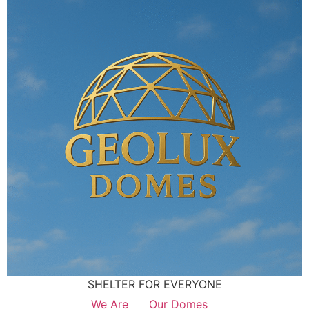
SHELTER FOR EVERYONE
We Are
Our Domes