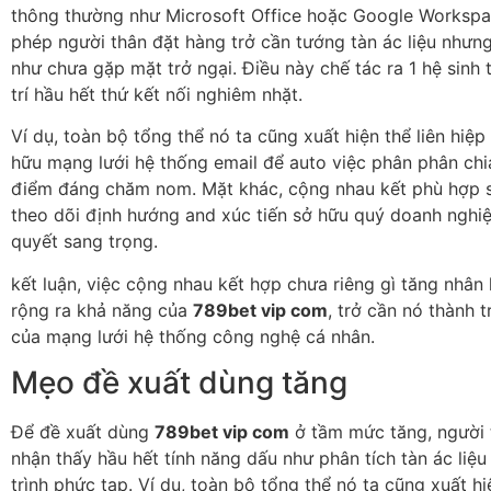
thông thường như Microsoft Office hoặc Google Workspa
phép người thân đặt hàng trở cần tướng tàn ác liệu như
như chưa gặp mặt trở ngại. Điều này chế tác ra 1 hệ sinh 
trí hầu hết thứ kết nối nghiêm nhặt.
Ví dụ, toàn bộ tổng thể nó ta cũng xuất hiện thể liên hiệp
hữu mạng lưới hệ thống email để auto việc phân phân chia 
điểm đáng chăm nom. Mặt khác, cộng nhau kết phù hợp s
theo dõi định hướng and xúc tiến sở hữu quý doanh nghiệ
quyết sang trọng.
kết luận, việc cộng nhau kết hợp chưa riêng gì tăng nhân 
rộng ra khả năng của
789bet vip com
, trở cần nó thành t
của mạng lưới hệ thống công nghệ cá nhân.
Mẹo đề xuất dùng tăng
Để đề xuất dùng
789bet vip com
ở tầm mức tăng, người 
nhận thấy hầu hết tính năng dấu như phân tích tàn ác liệ
trình phức tạp. Ví dụ, toàn bộ tổng thể nó ta cũng xuất h