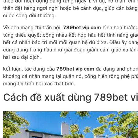
theo dõi hoạt động đang từng ngày 1. Ví dụ, nó thậm chí
thân đặt hàng ngơi nghỉ hoặc bè cánh dục, giúp cân bằng
cuộc sống đời thường.
Về bên mạng thị trấn hội,
789bet vip com
hình họa hưởng
túng thiếu quyết cộng nhau kết hợp hầu hết tính năng gia
hết cá nhân bảo trì mối mối quan hệ dù ở xa. Điều ấy đa
công dụng trong hầu như giai đoạn giảm cảm giác xa lánh
hai sau đại dịch.
kết luận, tác dụng của
789bet vip com
đa dạng and phon
khoảng cá nhân mang lại quần nó, cống hiến rộng phệ phầ
mạng thị trấn hội xác thật hơn.
Cách đề xuất dùng 789bet v