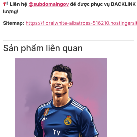
Liên hệ
@subdomaingov
để được phục vụ BACKLINK
lượng!
Sitemap:
https://floralwhite-albatross-516210.hostingers
Sản phẩm liên quan