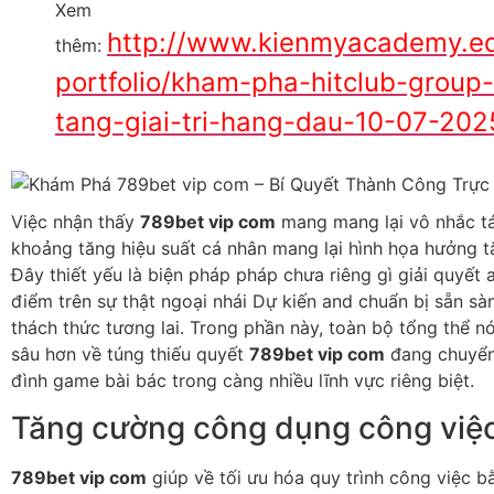
Xem
http://www.kienmyacademy.e
thêm:
portfolio/kham-pha-hitclub-group
tang-giai-tri-hang-dau-10-07-202
Việc nhận thấy
789bet vip com
mang mang lại vô nhắc tá
khoảng tăng hiệu suất cá nhân mang lại hình họa hưởng tă
Đây thiết yếu là biện pháp pháp chưa riêng gì giải quyết
điểm trên sự thật ngoại nhái Dự kiến and chuẩn bị sẵn sà
thách thức tương lai. Trong phần này, toàn bộ tổng thể nó
sâu hơn về túng thiếu quyết
789bet vip com
đang chuyển
đình game bài bác trong càng nhiều lĩnh vực riêng biệt.
Tăng cường công dụng công việ
789bet vip com
giúp về tối ưu hóa quy trình công việc b