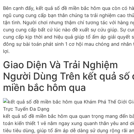
Bên cạnh đấy, kết quả số đề miền bắc hôm qua còn có h
ngũ cung cung cấp bạn thân chúng ta trải nghiệm cao th
tận tình. Người chơi nhưng thậm chí tương tác với hàng n
cung cung cấp bất cứ lúc nào đề xuất sự cứu giúp. Sự cu
cung cấp kịp thời and hiệu quả giúp tổ ấm áp giải quyết 
đông sự bài toán phát sinh 1 cơ hội mau chóng and nhân 
lợi.
Giao Diện Và Trải Nghiệm
Người Dùng Trên kết quả số 
miền bắc hôm qua
kết quả số đề miền bắc hôm qua quan trọng mang đến bà
toán kiến thiết 1 vẻ nằm ngay xung quanh thân yêu and d
tiêu tiêu dùng, giúp tổ ấm áp dễ dàng sử dụng rộng rãi a