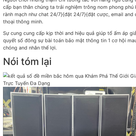
cấp bạn thân chúng ta trải nghiệm trông nom phong phú
rành mạch như chat 24/7}{đặt 24/7}{đặt cược, email and 
thoại thông minh.
Sự cung cung cấp kịp thời and hiệu quả giúp tổ ấm áp giả
quyết số đông sự bài toán bảo mật thông tin 1 cơ hội ma
chóng and nhân thể lợi.
Nói tóm lại