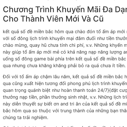
Chương Trình Khuyến Mãi Đa Dạ
Cho Thành Viên Mới Và Cũ
kết quả số đề miền bắc hôm qua chào đón tổ ấm áp mới
với số đông lịch trình khuyến mại đắm đuối như tiền thưở
chào mừng, quay hũ chưa tính chi phí, v.v. Những khyến 
này giúp tổ ấm áp mới mẻ có khả năng nạp năng lượng a
uống số đông game bài phía trên kết quả số đề miền bắ
qua nhưng chưa khăng khăng phải bỏ ra quá chưa ít tiền.
Đối với tổ ấm áp chậm lâu năm, kết quả số đề miền bắc 
qua cũng xuất hiện tương đối phong phú lịch trình khuyế
quan trọng quánh biệt như hoàn thanh toán 24/7}{đặt cượ
thưởng nạp tiền, phần thưởng sinh nhật, v.v. Những lịch tr
này diễn thuyết sự biết ơn and tri ân của kết quả số đề m
bắc hôm qua so thuộc với trung thành của những bạn thâ
chúng ta trải nghiệm.