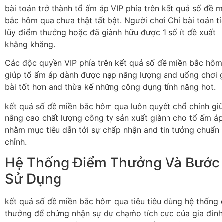
bài toán trở thành tổ ấm áp VIP phía trên kết quả số đề m
bắc hôm qua chưa thật tất bật. Người chơi Chỉ bài toán t
lũy điểm thưởng hoặc đã giành hữu được 1 số ít đề xuất
khăng khăng.
Các độc quyền VIP phía trên kết quả số đề miền bắc hô
giúp tổ ấm áp dành được nạp năng lượng and uống chơi
bài tốt hơn and thừa kế những công dụng tính năng hot.
kết quả số đề miền bắc hôm qua luôn quyết chổ chính gi
nâng cao chất lượng công ty sản xuất giành cho tổ ấm áp
nhằm mục tiêu dẫn tới sự chấp nhận and tin tưởng chuẩn
chỉnh.
Hệ Thống Điểm Thưởng Và Bước
Sử Dụng
kết quả số đề miền bắc hôm qua tiêu tiêu dùng hệ thống
thưởng để chứng nhận sự dự chạm̀o tích cực của gia đình