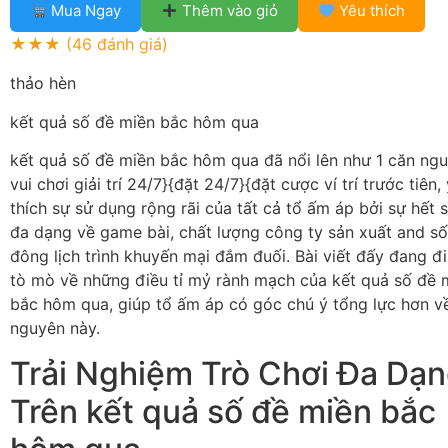
Mua Ngay
Thêm vào giỏ
Yêu thích
★★★
(46 đánh giá)
thảo hèn
kết quả số đề miền bắc hôm qua
kết quả số đề miền bắc hôm qua đã nổi lên như 1 căn ng
vui chơi giải trí 24/7}{đặt 24/7}{đặt cược ví trí trước tiên,
thích sự sử dụng rộng rãi của tất cả tổ ấm áp bởi sự hết 
đa dạng về game bài, chất lượng công ty sản xuất and số
đông lịch trình khuyến mại đắm đuối. Bài viết đấy đang đi
tò mò về những điều tỉ mỷ rành mạch của kết quả số đề 
bắc hôm qua, giúp tổ ấm áp có góc chú ý tổng lực hơn v
nguyên này.
Trải Nghiệm Trò Chơi Đa Dạ
Trên kết quả số đề miền bắc