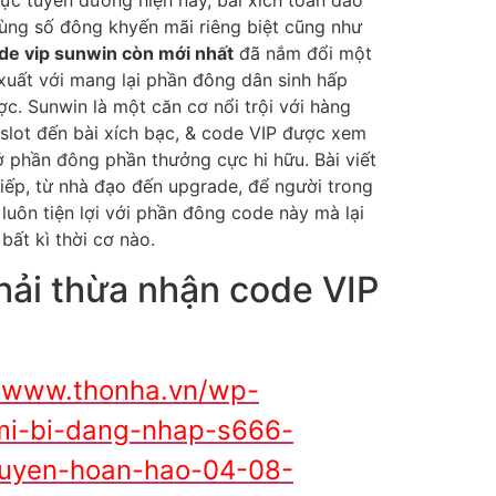
rực tuyến đường hiện nay, bài xích toán đào
ùng số đông khyến mãi riêng biệt cũng như
de vip sunwin còn mới nhất
đã nắm đổi một
xuất với mang lại phần đông dân sinh hấp
c. Sunwin là một căn cơ nổi trội với hàng
 slot đến bài xích bạc, & code VIP được xem
ở phần đông phần thưởng cực hi hữu. Bài viết
iếp, từ nhà đạo đến upgrade, để người trong
 luôn tiện lợi với phần đông code này mà lại
bất kì thời cơ nào.
hải thừa nhận code VIP
//www.thonha.vn/wp-
mi-bi-dang-nhap-s666-
-tuyen-hoan-hao-04-08-