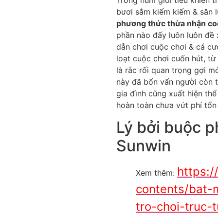
Trong núm giới tiêu khiển t
bươi sắm kiếm kiếm & săn l
phương thức thừa nhận co
phần nào đấy luôn luôn đề 
dẫn chơi cuộc chơi & cá cượ
loạt cuộc chơi cuốn hút, từ
là rắc rối quan trọng gợi m
này đã bốn vấn người còn t
gia đình cũng xuất hiện thể
hoàn toàn chưa vứt phí tổn 
Lý bởi buộc p
Sunwin
https:
Xem thêm:
contents/bat-
tro-choi-truc