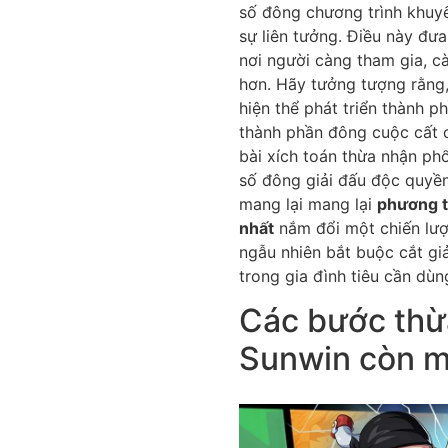
số đông chương trình khuy
sự liên tưởng. Điều này đưa
nơi người càng tham gia, c
hơn. Hãy tưởng tượng rằng,
hiện thể phát triển thành 
thành phần đông cuộc cất c
bài xích toán thừa nhận phổ
số đông giải đấu độc quyền. 
mang lại mang lại
phương t
nhất
nắm đổi một chiến lượ
ngẫu nhiên bắt buộc cắt g
trong gia đình tiêu cần dùn
Các bước thừ
Sunwin còn m