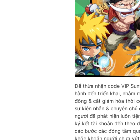
Để thừa nhận code VIP Sunwi
hành đến triển khai, nhằm m
đông & cắt giảm hóa thời c
sự kiên nhẫn & chuyên chú đ
người đã phát hiện luôn tiện
ký kết tài khoản đến theo 
các bước các đóng tầm qua
khỏe khoắn người chưa vứt 