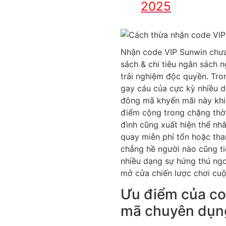
2025
Nhận code VIP Sunwin chưa
sách & chi tiêu ngân sách 
trải nghiệm độc quyền. Tro
gay cáu của cực kỳ nhiều dạ
đông mã khyến mãi này khiế
điểm cộng trong chặng thời
đình cũng xuất hiện thể nhâ
quay miễn phí tổn hoặc tha
chẳng hề người nào cũng ti
nhiều dạng sự hứng thú ngo
mở cửa chiến lược chơi cuộ
Ưu điểm của co
mã chuyên dụn