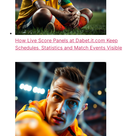
How Live Score Panels at Dabet.it.com Keep
Schedules, Statistics and Match Events Visible