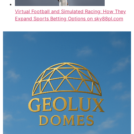
Virtual Football and Simulated Racing: How They
Expand Sports Betting Options on sky88pl.com