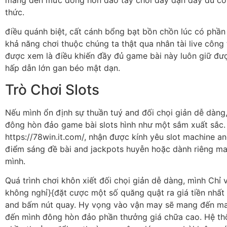
thức.
điều quánh biệt, cất cánh bổng bạt bồn chồn lúc có phầ
khả năng chơi thuộc chúng ta thật qua nhân tài live công 
được xem là điều khiến đầy đủ game bài này luôn giữ đư
hấp dẫn lớn gan béo mật dạn.
Trò Chơi Slots
Nếu mình ổn định sự thuần tuý and đối chọi giản dễ dàng,
đông hòn đảo game bài slots hình như một sắm xuất sắc.
https://78win.it.com/, nhận được kính yêu slot machine a
điểm sáng đề bài and jackpots huyễn hoặc dành riêng m
mình.
Quá trình chơi khôn xiết đối chọi giản dễ dàng, mình Chỉ 
không nghỉ}{đặt cược một số quăng quật ra giá tiền nhất 
and bấm nút quay. Hy vọng vào vận may sẽ mang đến m
đến mình đông hòn đảo phần thưởng giá chữa cao. Hệ t