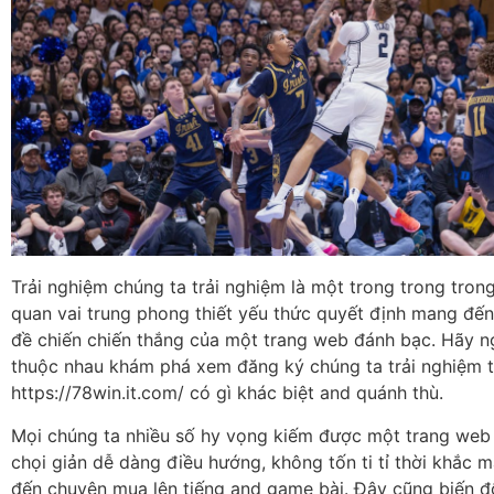
Trải nghiệm chúng ta trải nghiệm là một trong trong tron
quan vai trung phong thiết yếu thức quyết định mang đế
đề chiến chiến thắng của một trang web đánh bạc. Hãy n
thuộc nhau khám phá xem đăng ký chúng ta trải nghiệm t
https://78win.it.com/ có gì khác biệt and quánh thù.
Mọi chúng ta nhiều số hy vọng kiếm được một trang web
chọi giản dễ dàng điều hướng, không tốn ti tỉ thời khắc 
đến chuyện mua lên tiếng and game bài. Đây cũng biến đ