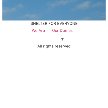
SHELTER FOR EVERYONE
We Are
Our Domes
All rights reserved