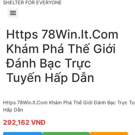
SHELTER FOR EVERYONE
Https 78Win.It.Com
Khám Phá Thế Giới
Đánh Bạc Trực
Tuyến Hấp Dẫn
Https 78Win.It.Com Khám Phá Thế Giới Đánh Bạc Trực T
Hấp Dẫn
292,162 VNĐ