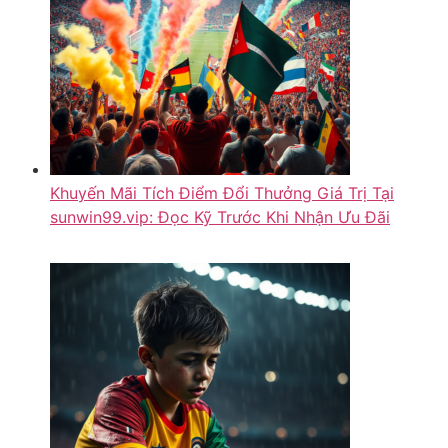
Khuyến Mãi Tích Điểm Đổi Thưởng Giá Trị Tại
sunwin99.vip: Đọc Kỹ Trước Khi Nhận Ưu Đãi