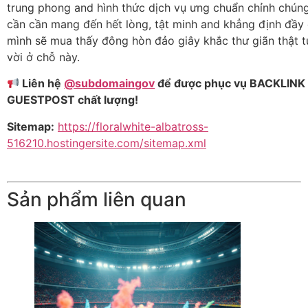
trung phong and hình thức dịch vụ ưng chuẩn chỉnh chúng
cần cần mang đến hết lòng, tật minh and khẳng định đầy
mình sẽ mua thấy đông hòn đảo giây khắc thư giãn thật t
vời ở chỗ này.
Liên hệ
@subdomaingov
để được phục vụ BACKLINK 
GUESTPOST chất lượng!
Sitemap:
https://floralwhite-albatross-
516210.hostingersite.com/sitemap.xml
Sản phẩm liên quan