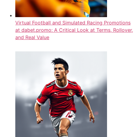
Virtual Football and Simulated Racing Promotions
at dabet.promo: A Critical Look at Terms, Rollover,
and Real Value