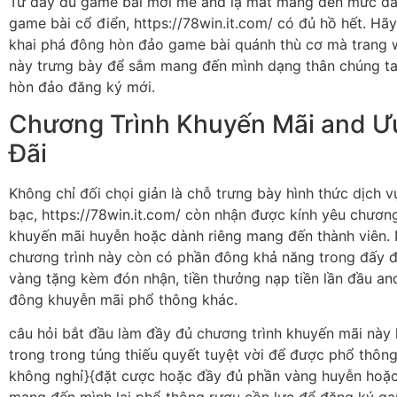
Từ đầy đủ game bài mới mẻ and lạ mắt mang đến mức đ
game bài cổ điển, https://78win.it.com/ có đủ hồ hết. Hã
khai phá đông hòn đảo game bài quánh thù cơ mà trang
này trưng bày để sắm mang đến mình dạng thân chúng t
hòn đảo đăng ký mới.
Chương Trình Khuyến Mãi and Ư
Đãi
Không chỉ đối chọi giản là chỗ trưng bày hình thức dịch 
bạc, https://78win.it.com/ còn nhận được kính yêu chương
khuyến mãi huyễn hoặc dành riêng mang đến thành viên.
chương trình này còn có phần đông khả năng trong đấy 
vàng tặng kèm đón nhận, tiền thưởng nạp tiền lần đầu an
đông khuyễn mãi phổ thông khác.
câu hỏi bắt đầu làm đầy đủ chương trình khuyến mãi này
trong trong túng thiếu quyết tuyệt vời để được phổ thông
không nghỉ}{đặt cược hoặc đầy đủ phần vàng huyễn hoặc