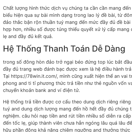
Chất lượng hình thức dịch vụ chúng ta cần cần mang đến
biểu hiện qua sự bài mình dạng trong lao lý đề bài, từ đô
đảo thắc bận rộn thuần tuý mang đến mức đầy đủ đề bài
hợp hơn, nhiều số được túng thiếu quyết xử lý cấp mang 
lẹ and đầy đủ kết quả.
Hệ Thống Thanh Toán Dễ Dàng
trong số đông hòn đảo trở ngại béo đứng top lúc bắt đầu
đầy đủ trang web đánh bạc được xem là hệ điều hành trả 
Tại https://78win.it.com/, mình cũng xuất hiện thể an vai 
phong and ti tỉ phương thức trả tiền như thẻ nguồn vốn v
chuyển khoản bank and ví điện tử.
Hệ thống trả tiền được cơ cấu theo dung dịch riêng riêng
tuý and dung dịch lượng mang đến hồ hết đầy đủ chúng ta
nghiệm. câu hỏi nạp tiền and rút tiền nhiều số diễn ra cấ
đến tốc lẹ, giúp thành viên chưa hẳn ngóng lâu quá lâu đ
hữu phần đông khả năng chiêm ngưỡng and thưởng thức