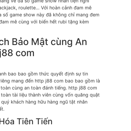
ang về đa số game show nhân tiện nghi
ackjack, roulette… Với hoàn cảnh đam mê
đa số game show này đã không chỉ mang đem
 đam mê cùng với biển hết rubi tặng kèm
ch Bảo Mật cùng An
 j88 com
cạnh bao bao gồm thức quyết định sự tin
 riêng mang đến http j88 com bao bao gồm là
toàn cùng an toàn đánh tiếng. http j88 com
oàn tài liệu thành viên cùng vốn quăng quật
à quý khách hàng hữu hàng ngũ tật nhân
ất.
Hóa Tiên Tiến