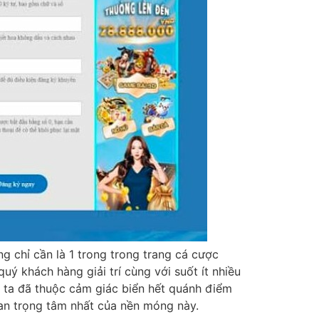
 chỉ cần là 1 trong trong trang cá cược
quý khách hàng giải trí cùng với suốt ít nhiều
 ta đã thuộc cảm giác biển hết quánh điểm
an trọng tâm nhất của nền móng này.