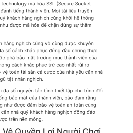
 technology mã hóa SSL (Secure Socket
ánh tiếng thành viên. Mọi tài liệu truyền
 quý khách hàng nghịch cùng khối hệ thống
 như được mã hóa để chặn đứng sự thâm
ch hàng nghịch cũng vô cùng được khuyên
 đa số cách khắc phục đứng đầu chứng thực
 bộc phá bảo mật trương mục thành viên của
hong cách khắc phục trừ cao nhất rủi ro
vệ toàn tài sản cá cược của nhà yếu căn nhà
gũ tật nhân nghịch.
i đa số nguyên tắc bình thiết lập chu trình đối
hống bảo mật của thành viên, bảo đảm rằng
ng như được đảm bảo vệ toàn an toàn cùng
p căn nhà quý khách hàng nghịch đông đảo
cược trên nền móng.
 Vệ Quyền Lợi Người Chơi