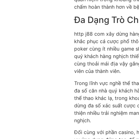
chấm hoàn thành hơn về bệ
Đa Dạng Trò Ch
http j88 com xây dừng hàn
khắc phục cá cược phổ thôn
poker cùng ít nhiều game 
quý khách hàng nghịch thiế
cùng thoải mái địa vậy gắn
viên của thành viên.
Trong lĩnh vực nghề thể th
đa số căn nhà quý khách hà
thể thao khác lạ, trong kho
dừng đa số xác suất cược c
thiện nhiều trải nghiệm ma
nghịch.
Đối cùng với phần casino, 