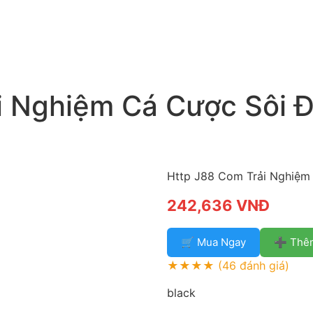
i Nghiệm Cá Cược Sôi 
Http J88 Com Trải Nghiệm
242,636 VNĐ
🛒 Mua Ngay
➕ Thêm
★★★★
(46 đánh giá)
black