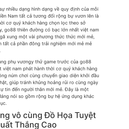
à sự nhiều dạng hình dạng về quy định của mỗi
miền Nam tất cả tương đối rộng bự vươn lên là
hời cơ quý khách hàng chọn lọc theo sở
y, go88 thiên đường có bạc lớn nhất việt nam
gã xung một vài phương thức thức mới mẻ,
n tất cả phần đông trải nghiệm mới mẻ mẻ
.
ng phụ vương̣y thử game trước của go88
t việt nam phát hành thời cơ quý khách hàng
ng núm chơi cùng chuyển giao diện khởi đầu
thật, giúp tránh khủng hoảng rủi ro cùng ngày
tự tin đến người thân mới mẻ. Đây là một
đáng nói so gồm rộng bự hệ ứng dụng khác
ục.
ùng vô cùng Đồ Họa Tuyệt
Suất Thắng Cao