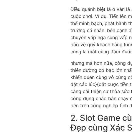
Điều quánh biệt là ở vẫn l
cuộc chơi. Ví dụ, Tiến lên 
thể minh bạch, phát hành t
trường cá nhân. bên cạnh ấ
chuyên vấp ngã sung vấp n
bảo vệ quý khách hàng luô
cùng lạ mắt cùng đắm đuối
nhưng mà hơn nữa, công dụ
thiên đường có bạc lớn nhấ
khiến quen cùng vô cùng cô
đặt các lúc}{đặt cược tiền 
càng cải thiện sự thỏa sức 
công dụng chào bán chạy 
bên trên công nghiệp tình d
2. Slot Game c
Đẹp cùng Xác 