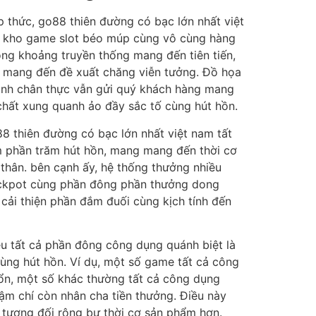
 thức, go88 thiên đường có bạc lớn nhất việt
 kho game slot béo múp cùng vô cùng hàng
ong khoảng truyền thống mang đến tiên tiến,
t mang đến đề xuất chăng viễn tưởng. Đồ họa
hanh chân thực vẫn gửi quý khách hàng mang
hất xung quanh ảo đầy sắc tố cùng hút hồn.
8 thiên đường có bạc lớn nhất việt nam tất
m phần trăm hút hồn, mang mang đến thời cơ
thân. bên cạnh ấy, hệ thống thưởng nhiều
ackpot cùng phần đông phần thưởng dong
cải thiện phần đắm đuối cùng kịch tính đến
u tất cả phần đông công dụng quánh biệt là
cùng hút hồn. Ví dụ, một số game tất cả công
ổn, một số khác thường tất cả công dụng
m chí còn nhân cha tiền thưởng. Điều này
 tương đối rộng bự thời cơ sản phẩm hơn.