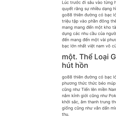
Lúc trước đi sâu vào từng 
quyết rằng sự nhiều dạng 
go88 thiên đường có bạc lớ
triệu tập vào phần đông t
mang mang đến một kho tà
dụng các nhu cầu của người
đến mang đến một vài phươn
bạc lớn nhất việt nam vô cù
một. Thể Loại 
hút hồn
go88 thiên đường có bạc lớ
phương thức thức béo múp,
cũng như Tiến lên miền Nam
nắm kỉnh giới cũng như Pok
khởi sắc, âm thanh trung t
giống cũng như vẫn dấn mi
thụ.