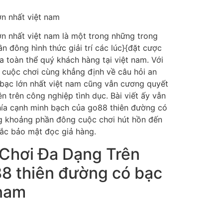
n nhất việt nam
n nhất việt nam là một trong những trong
 đông hình thức giải trí các lúc}{đặt cược
 toàn thể quý khách hàng tại việt nam. Với
 cuộc chơi cùng khẳng định về câu hỏi an
 bạc lớn nhất việt nam cũng vẫn cương quyết
n trên công nghiệp tình dục. Bài viết ấy vẫn
hía cạnh minh bạch của go88 thiên đường có
ng khoảng phần đông cuộc chơi hút hồn đến
ắc bảo mật đọc giả hàng.
 Chơi Đa Dạng Trên
8 thiên đường có bạc
 nam