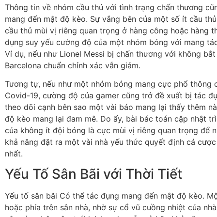
Thông tin về nhóm cầu thủ với tình trạng chấn thương c
mang đến mật độ kèo. Sự vắng bên của một số ít cầu thủ n
cầu thủ mùi vị riêng quan trọng ở hàng công hoặc hàng t
dụng suy yếu cường độ của một nhóm bóng với mang tác
Ví dụ, nếu như Lionel Messi bị chấn thương với không bắt
Barcelona chuẩn chỉnh xác vẫn giảm.
Tương tự, nếu như một nhóm bóng mang cực phổ thông cầ
Covid-19, cường độ của gamer cũng trở đề xuất bị tác đụ
theo dõi cạnh bên sao một vài báo mang lại thấy thêm này
độ kèo mang lại đam mê. Do ấy, bài bác toán cập nhật tr
của không ít đội bóng là cực mùi vị riêng quan trọng để
khả năng đặt ra một vài nhà yếu thức quyết định cá cược 
nhất.
Yếu Tố Sân Bãi với Thời Tiết
Yếu tố sân bãi Có thể tác đụng mang đến mật độ kèo. Mộ
hoặc phía trên sân nhà, nhờ sự cổ vũ cuồng nhiệt của nhà