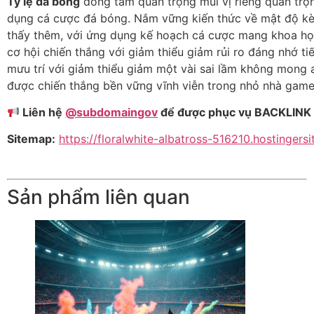
Tỷ lệ đá bóng
đóng tầm quan trọng mùi vị riêng quan trọ
dụng cá cược đá bóng. Nắm vững kiến thức về mật độ kèo
thấy thêm, với ứng dụng kế hoạch cá cược mang khoa h
cơ hội chiến thắng với giảm thiểu giảm rủi ro đáng nhớ t
mưu trí với giảm thiểu giảm một vài sai lầm không mong
được chiến thắng bền vững vĩnh viễn trong nhỏ nhà game
Liên hệ
@subdomaingov
để được phục vụ BACKLINK 
Sitemap:
https://floralwhite-albatross-516210.hostingers
Sản phẩm liên quan