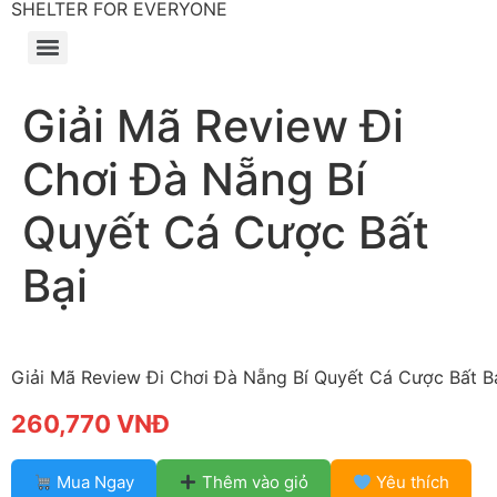
SHELTER FOR EVERYONE
Giải Mã Review Đi
Chơi Đà Nẵng Bí
Quyết Cá Cược Bất
Bại
Giải Mã Review Đi Chơi Đà Nẵng Bí Quyết Cá Cược Bất B
260,770 VNĐ
Mua Ngay
Thêm vào giỏ
Yêu thích