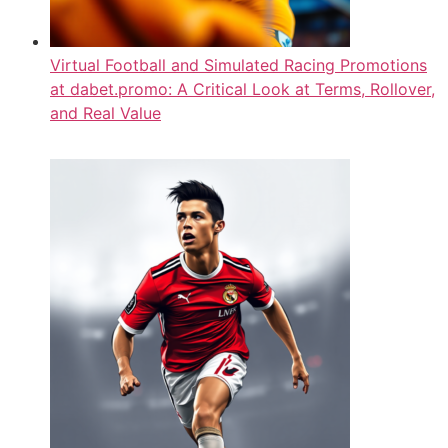
Virtual Football and Simulated Racing Promotions
at dabet.promo: A Critical Look at Terms, Rollover,
and Real Value