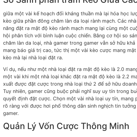
giữa một vài kế hoạch đối kháng thuần mà lại hóa học lư
kèo giữa phần đông chăm làn da loại rành mạch. Các nhà
năng đặt ra mật độ kèo rành mạch mang lại cùng một cuộc
hội phân tích với bình luận cuộc chiến. Bằng cơ hội so s
chăm làn da loại, nhà gamer trong gamer vẫn sở hữu kh
mang báo giá trị cao, tức thị một vài kèo cược mang mậ
kèo mà lại nhà loại đặt ra.
Ví dụ, nếu như một nhà loại đặt ra mật độ kèo là 2.0 man
một vài khi một nhà loại khác đặt ra mật độ kèo là 2.2 m
xuất được đặt cược trong nhà loại thứ 2 để sở hữu doanh
Tuy nhiên, gamer cũng buộc phải nghĩ suy uy tín trong bu
quyết định đặt cược. Chọn một vài nhà loại uy tín, man
rõ ràng với được hơi phổ thông dân sinh nghịch tin tưởng 
gamer.
Quản Lý Vốn Cược Thông Minh