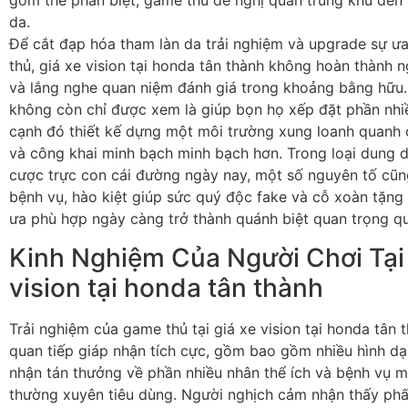
gồm thể phân biệt, game thủ đề nghị quan trung khu đến 
da.
Để cắt đạp hóa tham làn da trải nghiệm và upgrade sự 
thủ, giá xe vision tại honda tân thành không hoàn thành n
và lắng nghe quan niệm đánh giá trong khoảng bằng hữu.
không còn chỉ được xem là giúp bọn họ xếp đặt phần nhi
cạnh đó thiết kế dựng một môi trường xung loanh quanh 
và công khai minh bạch minh bạch hơn. Trong loại dung 
cược trực con cái đường ngày nay, một số nguyên tố cũn
bệnh vụ, hào kiệt giúp sức quý độc fake và cỗ xoàn tặn
ưa phù hợp ngày càng trở thành quánh biệt quan trọng qu
Kinh Nghiệm Của Người Chơi Tại 
vision tại honda tân thành
Trải nghiệm của game thủ tại giá xe vision tại honda tân
quan tiếp giáp nhận tích cực, gồm bao gồm nhiều hình dạ
nhận tán thưởng về phần nhiều nhân thể ích và bệnh vụ m
thường xuyên tiêu dùng. Người nghịch cảm nhận thấy phấ