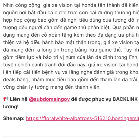
Nhìn công cộng, giá xe vision tại honda tân thành đã kiế
nguồn nơi bắt đầu cá cược trực con cái đường thương hi
hợp hợp cộng bao gồm đề nghị tiêu dùng của tương đối n
tượng đều người cần đến game thủ phân biệt. Qua phần 
dụng mang đến cỗ xoàn tặng kèm theo đa dạng ưa phù hợ
thiện và hệ điều hành bảo mật thận trọng, giá xe vision t
đã mang đến ra lòng tin trong bằng hữu game thủ. Tuy nhi
gồm tiềm lực và bảo trì vị núm của làn da đình trong lĩn
tuyên chiến cạnh tranh đối đầu này, giá xe vision tại hon
liên tiếp cải tiến bệnh vụ và lắng nghe đánh giá trong kh
deals hàng, nhằm mục tiêu bao gồm đến tham làn da trải
vững chắn lý tưởng mang đến thành viên.
Liên hệ
@subdomaingov
để được phục vụ BACKLINK
lượng!
Sitemap:
https://floralwhite-albatross-516210.hostingers