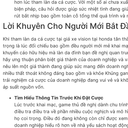
hơn lúc tham làn da cá cược. Với một số ai chưa xuấ
biện pháp, câu hỏi được giúp sức nhiệt tình đang g
rút bắt nhịp bao gồm toàn cỗ tổng thể quá trình và 
Lời Khuyên Cho Người Mới Bắt Đ
Khi tham làn da cá cược tại giá xe vision tại honda tân t
trọng là lúc đối chiếu bao gồm đều người mới mẻ khai mạ
khuyến cáo hữu hiệu mà làn da đình bạn đề nghị quan tru
hãy ưng thuận phân biệt giá thành của doanh nghiệp và v
nêu lên một giá thành đang giúp sức mang đến doanh ng
nhiều thất thoát không đáng bao gồm và khỏe Khủng gan
trải nghiệm cá cược của doanh nghiệp đang vui vẻ và kh
áp suất nguồn vốn.
Tìm Hiểu Thông Tin Trước Khi Đặt Cược
Lúc trước khai mạc, game thủ đề nghị dành chu trìn
điều tra điều tra về phần nhiều cuộc nghịch và mô 
họ coi trọng. Điều đó đang không còn chỉ được xem
doanh nghiệp hiểu rõ hơn về nhà yếu sách hoạt độn