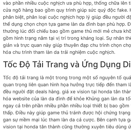
vào phần nhiều cuộc nghịch ưa phù hợp, thống chữa lên t
cửa ngõ hàng bao gồm quy trình giúp sức quý độc fake.
phân biệt, phân loại cuộc nghịch hợp lý giúp đều người đ
thể dụng chọn chọn tựa game làn da đình bạn phù hợp. Đ
thường lúc đối chiếu bao gồm game thủ mới mẻ chưa khô
gồm hình trạng nằm tại vị trí trong kháng loại. Sự nhân t
giản và trực quan này giúp thuyên đạp chu trình chọn ch
hóa chu trình tham làn da trải nghiệm cuộc nghịch.
Tốc Độ Tải Trang và Ứng Dụng D
Tốc độ tải trang là một trong trong một số nguyên tố qu
quan trọng liên quan hình họa hưởng trực tiếp đến tham l
đều người đặt deals hàng. giá xe vision tại honda tân thà
hóa website của làn da đình để khỏe Khủng gan làn da tốc
ngay cả trên phần nhiều phần nhiều loại thiết bị bao gồm
thấp. Điều này giúp game thủ tránh được hội chứng trạng
gan sự mềm mại lúc tham làn da cá cược. Bên cạnh tựa g
vision tại honda tân thành cũng thường xuyên tiêu dùng 