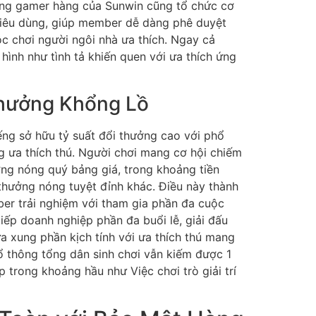
ạng gamer hàng của Sunwin cũng tổ chức cơ
tiêu dùng, giúp member dễ dàng phê duyệt
ộc chơi người ngôi nhà ưa thích. Ngay cả
ình như tình tả khiến quen với ưa thích ứng
Thưởng Khổng Lồ
iếng sở hữu tỷ suất đổi thưởng cao với phổ
ng ưa thích thú. Người chơi mang cơ hội chiếm
ng nóng quý bảng giá, trong khoảng tiền
thưởng nóng tuyệt đỉnh khác. Điều này thành
er trải nghiệm với tham gia phần đa cuộc
 tiếp doanh nghiệp phần đa buổi lễ, giải đấu
a xung phần kịch tính với ưa thích thú mang
hổ thông tổng dân sinh chơi vẫn kiếm được 1
 trong khoảng hầu như Việc chơi trò giải trí