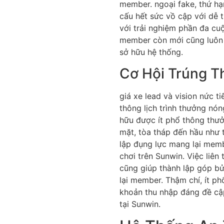
member. ngoại fake, thứ h
cấu hết sức vồ cập với dễ 
với trải nghiệm phần đa cu
member còn mới cũng luôn h
sở hữu hệ thống.
Cơ Hội Trúng 
giá xe lead và vision nức t
thông lịch trình thưởng nó
hữu được ít phổ thông thưở
mặt, tòa tháp đến hầu như 
lập đụng lực mang lại memb
chơi trên Sunwin. Việc liên
cũng giúp thành lập góp bử
lại member. Thậm chí, ít p
khoản thu nhập đáng đề cập
tại Sunwin.