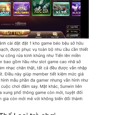
hãnh cài đặt đặt 1 kho game béo bệu sở hữu
ạch, được phục vụ toàn bộ nhu cầu cần thiết
hư công rứa kinh khủng như Tiến lên miền
r bao gồm hầu như slot game cao nhã sở
âm nhạc chân thật, tất cả đều được vẫn nhập
ất. Điều này giúp member tiết kiệm mức giá
a hình mẫu phần đa gamer nhưng vẫn hình như
 cuộc chơi đắm say. Mặt khác, Sunwin liên
ửa xung phổ thông game còn mới, tuyệt đối
gia còn mới mẻ với không biến đổi thành