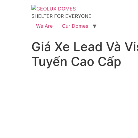
SHELTER FOR EVERYONE
We Are
Our Domes
Giá Xe Lead Và Vi
Tuyến Cao Cấp