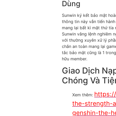
Dùng
Sunwin ký kết bảo mật hoà
thông tin này vẫn tiến hành
mang lại bất kì mặt thứ tía
Sunwin vâng lệnh nghiêm n
với thường xuyên xử lý phầ
chắn an toàn mang lại gam
tắc bảo mật cũng là 1 tron
hữu member.
Giao Dịch Nạ
Chóng Và Tiệ
https:/
Xem thêm:
the-strength-
genshin-the-h