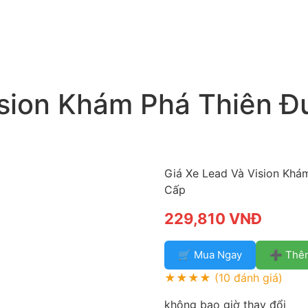
sion Khám Phá Thiên Đư
Giá Xe Lead Và Vision Khá
Cấp
229,810 VNĐ
🛒 Mua Ngay
➕ Thêm
★★★★
(10 đánh giá)
không bao giờ thay đổi