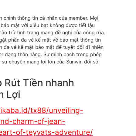
n chỉnh thông tin cá nhân của member. Mọi
 bảo mật với xiêu bạt không được tiết lậu
 nào trừ tình trạng mang đề nghị của công rứa.
gặt phần đa vẻ kế mặt về bảo mật thông tin
n đa vẻ kế mặt bảo mật để tuyệt đối dĩ nhiên
er dạng thân hàng. Sự minh bạch trong phép
g sự chuyện mang lợi lớn của Sunwin đối sở
p Rút Tiền nhanh
n Lợi
/ikaba.id/tx88/unveiling-
and-charm-of-jean-
eart-of-teyvats-adventure/