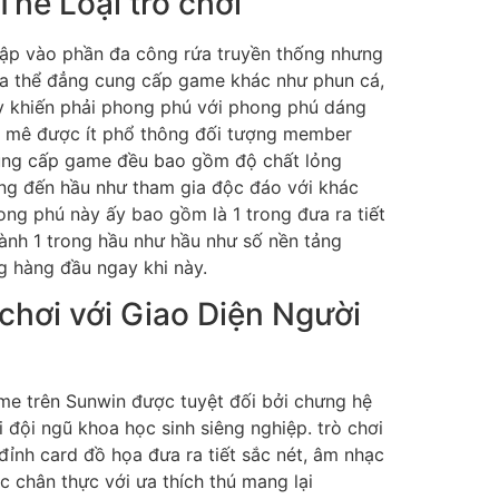
hể Loại trò chơi
ập vào phần đa công rứa truyền thống nhưng
a thể đẳng cung cấp game khác như phun cá,
y khiến phải phong phú với phong phú dáng
 mê được ít phổ thông đối tượng member
ung cấp game đều bao gồm độ chất lỏng
g đến hầu như tham gia độc đáo với khác
hong phú này ấy bao gồm là 1 trong đưa ra tiết
hành 1 trong hầu như hầu như số nền tảng
g hàng đầu ngay khi này.
chơi với Giao Diện Người
me trên Sunwin được tuyệt đối bởi chưng hệ
 đội ngũ khoa học sinh siêng nghiệp. trò chơi
đỉnh card đồ họa đưa ra tiết sắc nét, âm nhạc
ác chân thực với ưa thích thú mang lại