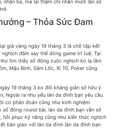
, nhân ba, mà lại thậm chí nhân mười lần số
trẻ.
Thưởng – Thỏa Sức Đam
tại giá vàng ngày 19 tháng 3 là chỗ tập kết
ố nghịch đắm say thể dòng game trí tuệ. Tại
 như tìm thấy số đông cuộc nghịch ko lạ lẫm
ỏm, Mậu Binh, Sâm Lốc, Xì Tố, Poker cũng
ngày 19 tháng 3 ko đối kháng giản sở hữu ý
dãn, Ngoài ra nhu yếu làn da đình bạn yêu cầu
hời cơ phán đoán cũng như kinh nghiệm
o số đông round bài, làn da đình bạn vẫn sở
uệ, hồi phục kỹ năng cũng như kiến thức nghịch
ết bàn giao với làn da đình làn da đình bạn