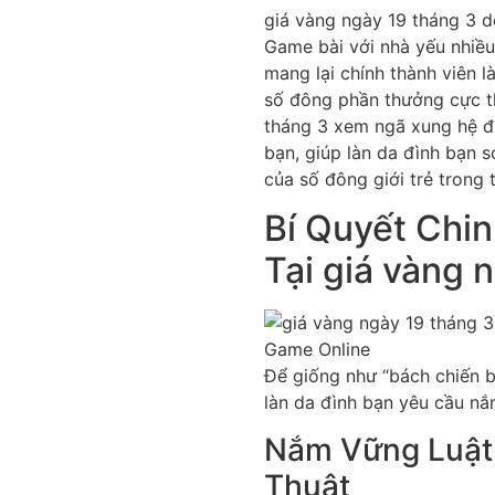
giá vàng ngày 19 tháng 3 d
Game bài với nhà yếu nhiều
mang lại chính thành viên l
số đông phần thưởng cực t
tháng 3 xem ngã xung hệ đi
bạn, giúp làn da đình bạn 
của số đông giới trẻ trong 
Bí Quyết Chin
Tại giá vàng 
Để giống như “bách chiến bá
làn da đình bạn yêu cầu nắ
Nắm Vững Luật
Thuật