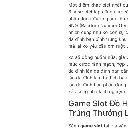
Một điểm khác biệt nhất củ
3 là sự biệt lập cũng như 
phần đông được giám liền 
RNG (Random Number Gener
nhiên cũng như ko còn sự ca
da đình bạn bình trung khu
mà lại ko yêu cầu ốm ruột v
ko số đông nuốm nữa, giá 
mức cược rành mạch, hợp vớ
da đình làn da đình bạn cầ
làn da đình làn da đình bạn
làn da đình bạn phần đông 
xác cũng như kinh nghiệm c
Game Slot Đồ H
Trúng Thưởng 
Sảnh
game slot
tại giá vàn