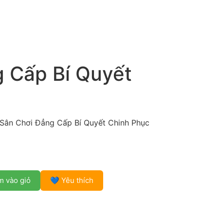
 Cấp Bí Quyết
Sân Chơi Đẳng Cấp Bí Quyết Chinh Phục
 vào giỏ
💙 Yêu thích