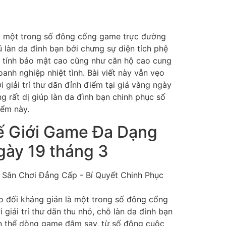
là một trong số đông cổng game trực đường
ủ làn da đình bạn bởi chưng sự diện tích phệ
, tính bảo mật cao cũng như căn hộ cao cung
anh nghiệp nhiệt tình. Bài viết này vẫn vẹo
 giải trí thư dãn đỉnh điểm tại giá vàng ngày
g rất dị giúp làn da đình bạn chinh phục số
iểm này.
 Giới Game Đa Dạng
ngày 19 tháng 3
o đối kháng giản là một trong số đông cổng
 giải trí thư dãn thu nhỏ, chỗ làn da đình bạn
ớn thể dòng game đắm say, từ số đông cuộc