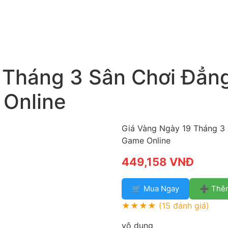
 Tháng 3 Sân Chơi Đẳng
 Online
Giá Vàng Ngày 19 Tháng 3 
Game Online
449,158 VNĐ
🛒 Mua Ngay
➕ Thêm
★★★★
(15 đánh giá)
vô dụng