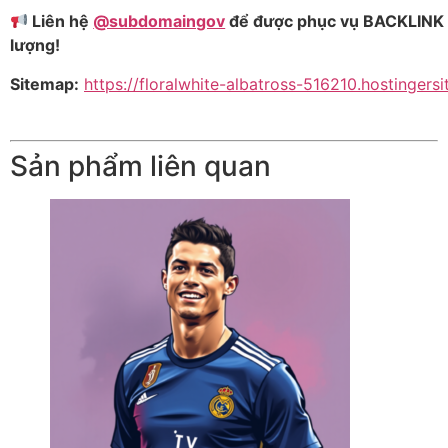
Liên hệ
@subdomaingov
để được phục vụ BACKLINK
lượng!
Sitemap:
https://floralwhite-albatross-516210.hostingers
Sản phẩm liên quan