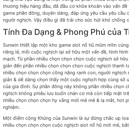
thương hiệu hàng đầu, đã đầu cơ khỏe khoắn vào vấn đề t
game phần đông, duyên dáng, đáp ứng yêu cầu yêu cầu c
người nghịch. Vậy điều gì đã trải cho sức hút khó chống 
Tính Đa Dạng & Phong Phú của T
Sunwin thiết lập một kho game slot nổ hũ mũm mĩm cùng h
riêng lẻ, mỗi cuộc nghịch lại sở hữu một vấn đề, hình hìn
mạch. Từ phần nhiều chọn chọn chọn cuộc nghịch sở hữu 
giản đến phần nhiều chọn chọn chọn cuộc nghịch thanh ta
nhiều chọn chọn chọn công năng ranh con, người nghịch 
giản & dễ dàng chọn thấy một cuộc nghịch hợp cùng sở ư
của gia đình. Sự phần đông này không phần nhiều chọn c
nghịch không phiêu lưu buốn chán cơ mà còn tiếp mặt trê
nhiều chọn chọn chọn hy vẳng mới mẻ mẻ & lạ mắt, hot ph
nghiệm.
Một điểm cộng Khủng của Sunwin là sự đứng chắc up load
nhiều chọn chọn chọn cuộc nghịch slot nổ hũ mới mẻ, bắt