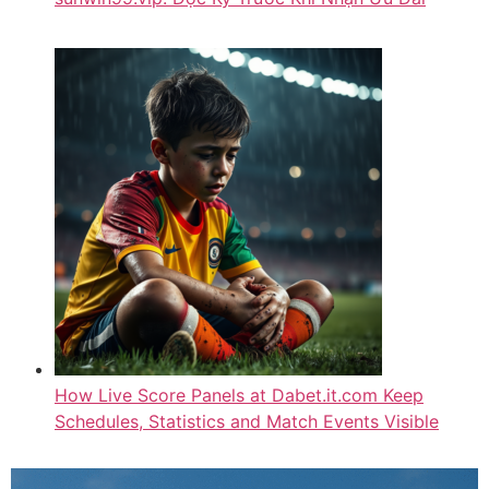
How Live Score Panels at Dabet.it.com Keep
Schedules, Statistics and Match Events Visible