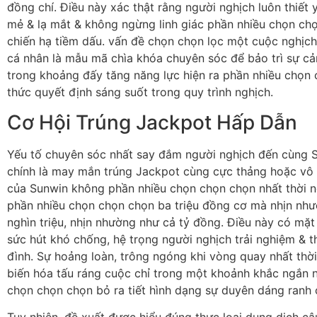
đồng chí. Điều này xác thật rằng người nghịch luôn thiết
mẻ & lạ mắt & không ngừng linh giác phần nhiều chọn c
chiến hạ tiềm dấu. vấn đề chọn chọn lọc một cuộc nghịc
cá nhân là mẫu mã chìa khóa chuyên sóc để bảo trì sự c
trong khoảng đấy tăng năng lực hiện ra phần nhiều chọn
thức quyết định sáng suốt trong quy trình nghịch.
Cơ Hội Trúng Jackpot Hấp Dẫn
Yếu tố chuyên sóc nhất say đắm người nghịch đến cùng S
chính là may mắn trúng Jackpot cùng cực thảng hoặc vô
của Sunwin không phần nhiều chọn chọn chọn nhất thời n
phần nhiều chọn chọn chọn ba triệu đồng cơ mà nhịn như
nghìn triệu, nhịn nhường như cả tỷ đồng. Điều này có mặt
sức hút khó chống, hệ trọng người nghịch trải nghiệm & 
đình. Sự hoảng loàn, trông ngóng khi vòng quay nhất thờ
biến hóa tấu ráng cuộc chỉ trong một khoảnh khắc ngắn n
chọn chọn chọn bỏ ra tiết hình dạng sự duyên dáng ranh 