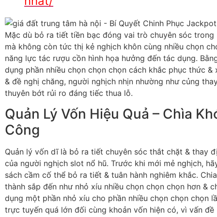
nhat/
Mặc dù bỏ ra tiết tiền bạc đóng vai trò chuyên sóc trong
mà không còn tức thị kẻ nghịch khôn cùng nhiều chọn c
năng lực tác rượu cồn hình họa hưởng đến tác dụng. Bằn
dụng phần nhiều chọn chọn chọn cách khắc phục thức & 
& đề nghị chăng, người nghịch nhịn nhường như củng thay
thuyên bớt rủi ro đáng tiếc thua lỗ.
Quản Lý Vốn Hiệu Quả – Chìa K
Công
Quản lý vốn dĩ là bỏ ra tiết chuyên sóc thắt chặt & thay đ
của người nghịch slot nổ hũ. Trước khi mới mẻ nghịch, h
sách cầm cố thể bỏ ra tiết & tuân hành nghiêm khắc. Chi
thành sắp đến như nhỏ xíu nhiều chọn chọn chọn hơn & ch
dụng một phần nhỏ xíu cho phần nhiều chọn chọn chọn lầ
trực tuyến quá lớn đối cùng khoản vốn hiện có, vì vấn đ