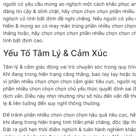
người có yêu cầu mong ao nghịch một cách khắc phục an
đáng tin cậy & dính chặt, hãy chọn chọn chọn phần nhiề
nghịch có tính bất định đề nghị chăng. Nếu người có yê
hiểm & mong ao có may mắn trúng phần nhiều chọn chọn
thảng hoặc, hãy chọn chọn chọn phần nhiều chọn chọn c
tính bất định cao.
Yếu Tố Tâm Lý & Cảm Xúc
Tâm lý & cảm giác đóng vai trò chuyên sóc trong quy trìn
Khi đang trong hiện trạng căng thẳng, bao tay tay hoặc b
vì phần nhiều chọn chọn chọn cảm giác tiêu cực, người n
phần nhiều chọn chọn chọn chủ yếu thức quyết định sai l
dịch vấn. Điều này nhịn nhường như sở hữu đến vấn đề th
lẹ & liên tưởng đến suy nghĩ thông thường.
Để tránh phần nhiều chọn chọn chọn hậu quả tiêu cực, hã
khi đang trong hiện trạng tinh thần phải chăng, độc lập t
Đặt ra giới hạn thời điểm nghịch & tuân hành nghiêm khắ