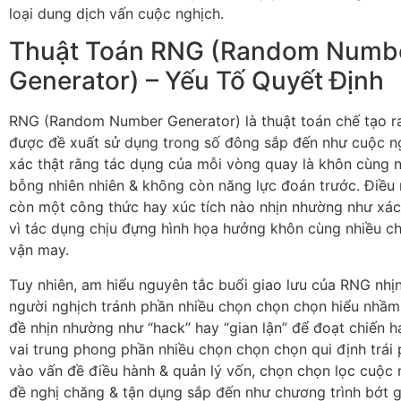
loại dung dịch vấn cuộc nghịch.
Thuật Toán RNG (Random Numb
Generator) – Yếu Tố Quyết Định
RNG (Random Number Generator) là thuật toán chế tạo ra
được đề xuất sử dụng trong số đông sắp đến như cuộc ng
xác thật rằng tác dụng của mỗi vòng quay là khôn cùng 
bỗng nhiên nhiên & không còn năng lực đoán trước. Điều 
còn một công thức hay xúc tích nào nhịn nhường như xác 
vì tác dụng chịu đựng hình họa hưởng khôn cùng nhiều c
vận may.
Tuy nhiên, am hiểu nguyên tắc buổi giao lưu của RNG nhị
người nghịch tránh phần nhiều chọn chọn chọn hiểu nhầm
đề nhịn nhường như “hack” hay “gian lận” để đoạt chiến h
vai trung phong phần nhiều chọn chọn chọn qui định trái
vào vấn đề điều hành & quản lý vốn, chọn chọn lọc cuộc
đề nghị chăng & tận dụng sắp đến như chương trình bớt 