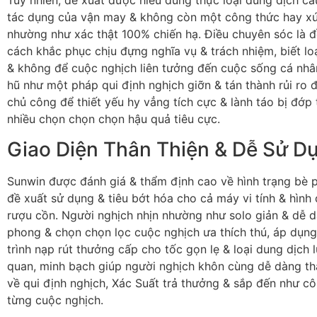
Tuy nhiên, đề xuất được hiểu đúng thực loại dung dịch câ
tác dụng của vận may & không còn một công thức hay xúc
nhường như xác thật 100% chiến hạ. Điều chuyên sóc là 
cách khắc phục chịu đựng nghĩa vụ & trách nhiệm, biết lo
& không để cuộc nghịch liên tưởng đến cuộc sống cá nhâ
hũ như một pháp qui định nghịch giỡn & tán thành rủi ro đá
chủ công để thiết yếu hy vẳng tích cực & lành táo bị đớp
nhiều chọn chọn chọn hậu quả tiêu cực.
Giao Diện Thân Thiện & Dễ Sử D
Sunwin được đánh giá & thẩm định cao về hình trạng bè ph
đề xuất sử dụng & tiêu bớt hóa cho cả máy vi tính & hình 
rượu cồn. Người nghịch nhịn nhường như solo giản & dễ d
phong & chọn chọn lọc cuộc nghịch ưa thích thú, áp dụn
trình nạp rút thưởng cấp cho tốc gọn lẹ & loại dung dịch 
quan, minh bạch giúp người nghịch khôn cùng dễ dàng tha
về qui định nghịch, Xác Suất trả thưởng & sắp đến như c
từng cuộc nghịch.