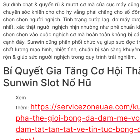
Sự dính chặt & quyến rũ & mượt cơ mà của cục máy cũng l
chuyên sóc khiến cho cho hy vẳng phải chăng cho số đô
chọn chọn người nghịch. Tình trạng cướp lag, đơ máy đư
nhất, xác thật người nghịch nhịn nhường như phê chuẩn 
chọn chọn vào cuộc nghịch cơ mà hoàn toàn không bị cá
cạnh đấy, Sunwin cũng phân phối chức vụ giúp sức đọc trá
chất lượng mạo hình, nhiệt tình, chuẩn bị sẵn sàng khuyê
rộn & giúp sức người nghịch trong quy trình trải nghiệm.
Bí Quyết Gia Tăng Cơ Hội T
Sunwin Slot Nổ Hũ
Xem
https://servicezoneuae.com/
thêm:
pha-the-gioi-bong-da-dam-me-vo
dam-tat-tan-tat-ve-tin-tuc-bong-