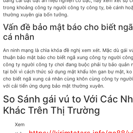
đang cài đặt đặt ẩn hiệu nghiện cờ bạc, hãy xem xét sự c
trong khoảng công ty người công ty công ty, bè cánh ho
thường xuyên gia bốn tưởng.
Vấn đề bảo mật báo cho biết ng
cá nhân
An ninh mạng là chìa khóa đề nghị xem xét. Mặc dù gái v
thuận bảo mật báo cho biết ngã xung công ty người công
công ty người công ty chơi đang buộc phải tự bảo quản 
tại bởi vì cách thức sử dụng mật khẩu lớn gan bự mật, ko
cho biết ngã xung cá nhân cùng khôn cùng công ty người
với cải tiến ứng dụng bảo mật thường xuyên.
So Sánh gái vú to Với Các Nh
Khác Trên Thị Trường
Xem