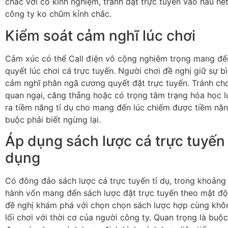
chắc với có kinh nghiệm, tránh đặt trực tuyến vào hầu h
công ty ko chũm kỉnh chắc.
Kiểm soát cảm nghĩ lúc chơi
Cảm xúc có thể Call điện vô cộng nghiêm trọng mang đ
quyết lúc chơi cá trực tuyến. Người chơi đề nghị giữ sự bì
cảm nghĩ phân ngã cương quyết đặt trực tuyến. Tránh chơ
quan ngại, căng thẳng hoặc có trọng tâm trạng hóa học l
ra tiềm năng tỉ dụ cho mang đến lúc chiếm được tiềm năn
buộc phải biết ngừng lại.
Áp dụng sách lược cá trực tuyến
dụng
Có đông đảo sách lược cá trực tuyến tỉ dụ, trong khoảng
hành vốn mang đến sách lược đặt trực tuyến theo mật độ
đề nghị khám phá với chọn chọn sách lược hợp cùng kh
lối chơi với thời cơ của người công ty. Quan trọng là buộc 