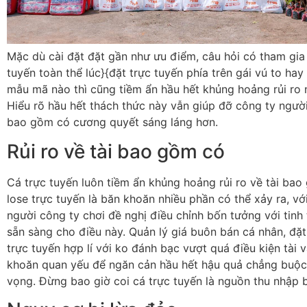
Mặc dù cài đặt đặt gần như ưu điểm, câu hỏi có tham gia
tuyến toàn thể lúc}{đặt trực tuyến phía trên gái vú to hay
mẫu mã nào thì cũng tiềm ẩn hầu hết khủng hoảng rủi ro 
Hiểu rõ hầu hết thách thức này vẫn giúp đỡ công ty ngườ
bao gồm có cương quyết sáng láng hơn.
Rủi ro về tài bao gồm có
Cá trực tuyến luôn tiềm ẩn khủng hoảng rủi ro về tài bao
lose trực tuyến là băn khoăn nhiều phần có thể xảy ra, vớ
người công ty chơi đề nghị điều chỉnh bốn tưởng với tinh
sẵn sàng cho điều này. Quản lý giá buôn bán cá nhân, đặ
trực tuyến hợp lí với ko đánh bạc vượt quá điều kiện tài 
khoăn quan yếu để ngăn cản hầu hết hậu quả chẳng buộc
vọng. Đừng bao giờ coi cá trực tuyến là nguồn thu nhập