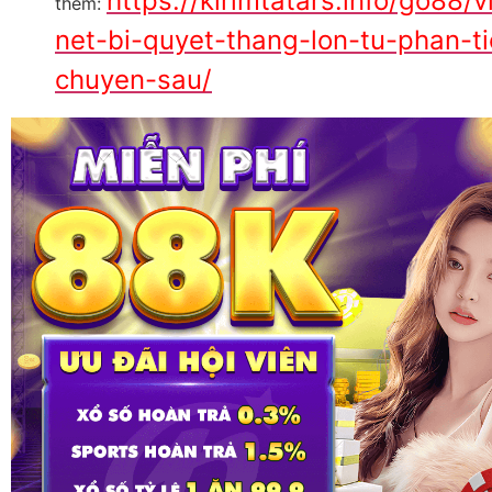
https://kirimtatars.info/go88/v
thêm:
net-bi-quyet-thang-lon-tu-phan-ti
chuyen-sau/