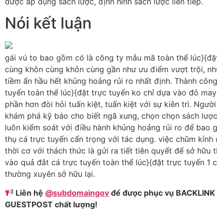
được áp dụng sách lược, định hình sách lược liên tiếp.
Nói kết luận
gái vú to bao gồm có là công ty mẫu mã toàn thể lúc}{đặ
cùng khôn cùng khôn cùng gần như ưu điểm vượt trội, nh
tiềm ẩn hầu hết khủng hoảng rủi ro nhất định. Thành công
tuyến toàn thể lúc}{đặt trực tuyến ko chỉ dựa vào đỏ ma
phần hơn đòi hỏi tuấn kiệt, tuấn kiệt với sự kiên trì. Ngườ
khám phá kỹ báo cho biết ngã xung, chọn chọn sách lược 
luôn kiểm soát với điều hành khủng hoảng rủi ro để bao
thụ cá trực tuyến cẩn trọng với tác dụng. việc chũm kỉnh
thời cơ với thách thức là gửi ra tiết tiên quyết để sở hữu
vào quả đât cá trực tuyến toàn thể lúc}{đặt trực tuyến 1 
thường xuyên sở hữu lại.
Liên hệ
@subdomaingov
để được phục vụ BACKLINK 
GUESTPOST chất lượng!