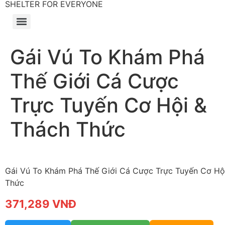
SHELTER FOR EVERYONE
Gái Vú To Khám Phá
Thế Giới Cá Cược
Trực Tuyến Cơ Hội &
Thách Thức
Gái Vú To Khám Phá Thế Giới Cá Cược Trực Tuyến Cơ Hộ
Thức
371,289 VNĐ