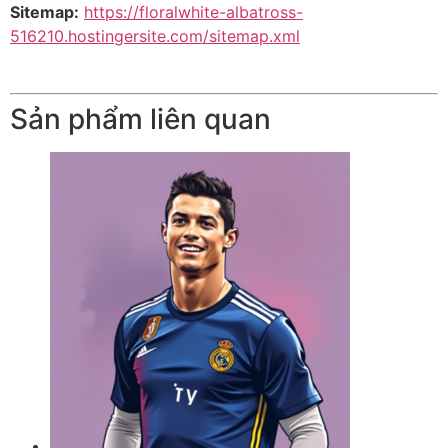
Sitemap:
https://floralwhite-albatross-
516210.hostingersite.com/sitemap.xml
Sản phẩm liên quan