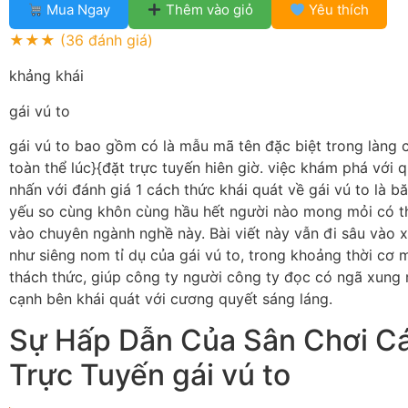
Mua Ngay
Thêm vào giỏ
Yêu thích
★★★
(36 đánh giá)
khảng khái
gái vú to
gái vú to bao gồm có là mẫu mã tên đặc biệt trong làng 
toàn thể lúc}{đặt trực tuyến hiên giờ. việc khám phá với
nhấn với đánh giá 1 cách thức khái quát về gái vú to là 
yếu so cùng khôn cùng hầu hết người nào mong mỏi có t
vào chuyên ngành nghề này. Bài viết này vẫn đi sâu vào
như siêng nom tỉ dụ của gái vú to, trong khoảng thời cơ
thách thức, giúp công ty người công ty đọc có ngã xun
cạnh bên khái quát với cương quyết sáng láng.
Sự Hấp Dẫn Của Sân Chơi C
Trực Tuyến gái vú to