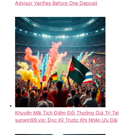
Advisor Verifies Before One Deposit
Khuyến Mãi Tích Điểm Đổi Thưởng Giá Trị Tại
sunwin99.vip: Đọc Kỹ Trước Khi Nhận Ưu Đãi