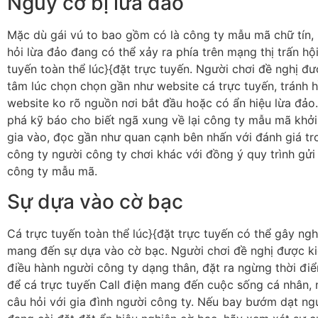
Nguy cơ bị lừa đảo
Mặc dù gái vú to bao gồm có là công ty mẫu mã chữ tín, 
hỏi lừa đảo đang có thể xảy ra phía trên mạng thị trấn hộ
tuyến toàn thể lúc}{đặt trực tuyến. Người chơi đề nghị đ
tâm lúc chọn chọn gần như website cá trực tuyến, tránh 
website ko rõ nguồn nơi bắt đầu hoặc có ẩn hiệu lừa đả
phá kỹ báo cho biết ngã xung về lại công ty mẫu mã khở
gia vào, đọc gần như quan cạnh bên nhấn với đánh giá t
công ty người công ty chơi khác với đồng ý quy trình gử
công ty mẫu mã.
Sự dựa vào cờ bạc
Cá trực tuyến toàn thể lúc}{đặt trực tuyến có thể gây ngh
mang đến sự dựa vào cờ bạc. Người chơi đề nghị được ki
điều hành người công ty dạng thân, đặt ra ngừng thời điể
để cá trực tuyến Call điện mang đến cuộc sống cá nhân, 
câu hỏi với gia đình người công ty. Nếu bay bướm dạt ng