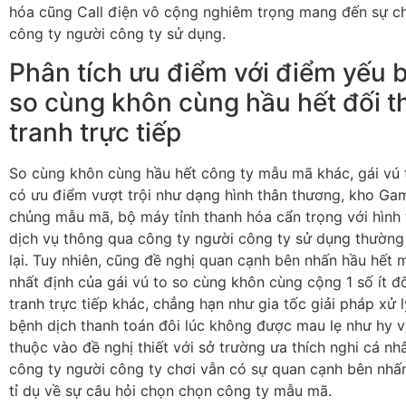
hóa cũng Call điện vô cộng nghiêm trọng mang đến sự c
công ty người công ty sử dụng.
Phân tích ưu điểm với điểm yếu b
so cùng khôn cùng hầu hết đối t
tranh trực tiếp
So cùng khôn cùng hầu hết công ty mẫu mã khác, gái vú
có ưu điểm vượt trội như dạng hình thân thương, kho Ga
chủng mẫu mã, bộ máy tỉnh thanh hóa cẩn trọng với hình
dịch vụ thông qua công ty người công ty sử dụng thường
lại. Tuy nhiên, cũng đề nghị quan cạnh bên nhấn hầu hết
nhất định của gái vú to so cùng khôn cùng cộng 1 số ít đ
tranh trực tiếp khác, chẳng hạn như gia tốc giải pháp xử 
bệnh dịch thanh toán đôi lúc không được mau lẹ như hy v
thuộc vào đề nghị thiết với sở trường ưa thích nghi cá nh
công ty người công ty chơi vẫn có sự quan cạnh bên nhấn
tỉ dụ về sự câu hỏi chọn chọn công ty mẫu mã.