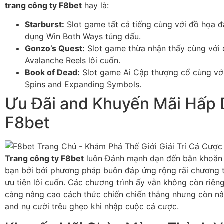
trang công ty F8bet
hay là:
Starburst:
Slot game tất cả tiếng cùng với đồ họa 
dụng Win Both Ways túng dấu.
Gonzo’s Quest:
Slot game thừa nhận thấy cùng với
Avalanche Reels lôi cuốn.
Book of Dead:
Slot game Ai Cập thượng cổ cùng vớ
Spins and Expanding Symbols.
Ưu Đãi and Khuyến Mãi Hấp 
F8bet
Trang công ty F8bet
luôn Đánh mạnh dạn đến băn khoăn b
bạn bởi bởi phương pháp buôn đáp ứng rộng rãi chương 
ưu tiên lôi cuốn. Các chương trình ấy vẫn không còn riên
càng nâng cao cách thức chiến chiến thắng nhưng còn nâ
and nụ cười trêu ghẹo khi nhập cuộc cá cược.