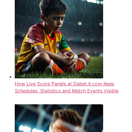
How Live Score Panels at Dabet.it.com Keep
Schedules, Statistics and Match Events Visible