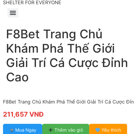
SHELTER FOR EVERYONE
F8Bet Trang Chủ
Khám Phá Thế Giới
Giải Trí Cá Cược Đỉnh
Cao
F8Bet Trang Chủ Khám Phá Thế Giới Giải Trí Cá Cược Đỉ
211,657 VNĐ
Mua Ngay
Thêm vào giỏ
Yêu thích