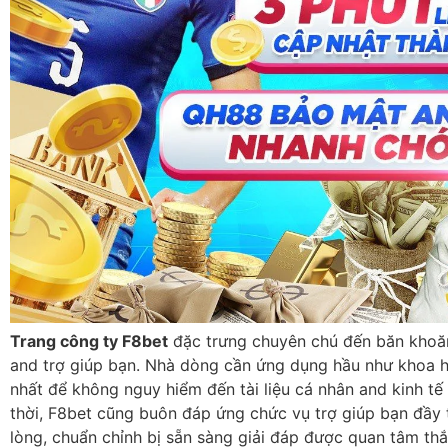
Trang công ty F8bet
đặc trưng chuyên chú đến băn khoăn
and trợ giúp bạn. Nhà dòng cần ứng dụng hầu như khoa 
nhất để không nguy hiểm đến tài liệu cá nhân and kinh t
thời, F8bet cũng buôn đáp ứng chức vụ trợ giúp bạn đầy
lòng, chuẩn chỉnh bị sẵn sàng giải đáp được quan tâm th