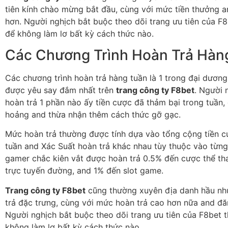
tiên kính chào mừng bắt đầu, cùng với mức tiền thưởng a
hơn. Người nghịch bắt buộc theo dõi trang ưu tiên của F
để không làm lơ bất kỳ cách thức nào.
Các Chương Trình Hoàn Trả Hàn
Các chương trình hoàn trả hàng tuần là 1 trong đại dươn
được yêu say đắm nhất trên
trang công ty F8bet
. Người 
hoàn trả 1 phần nào ấy tiền cược đã thảm bại trong tuần,
hoảng and thừa nhận thêm cách thức gỡ gạc.
Mức hoàn trả thường được tính dựa vào tổng cộng tiền c
tuần and Xác Suất hoàn trả khác nhau tùy thuộc vào từng
gamer chắc kiên vắt được hoàn trả 0.5% đến cược thể th
trực tuyến đường, and 1% đến slot game.
Trang công ty F8bet
cũng thường xuyên địa danh hầu nh
trả đặc trưng, cùng với mức hoàn trả cao hơn nữa and đă
Người nghịch bắt buộc theo dõi trang ưu tiên của F8bet
không làm lơ bất kỳ cách thức nào.