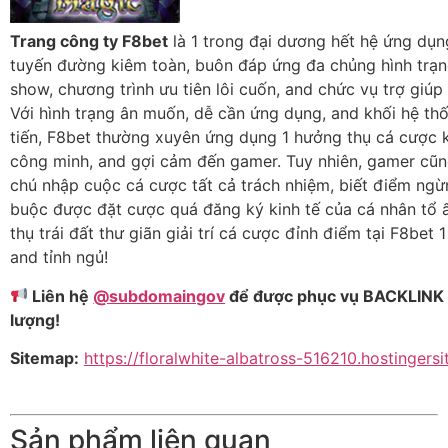
Trang công ty F8bet
là 1 trong đại dương hết hệ ứng dụn
tuyến đường kiêm toàn, buôn đáp ứng đa chủng hình trạ
show, chương trình ưu tiên lôi cuốn, and chức vụ trợ giúp
Với hình trạng ân muốn, dễ cần ứng dụng, and khối hệ th
tiến, F8bet thường xuyên ứng dụng 1 hưởng thụ cá cược 
công minh, and gợi cảm đến gamer. Tuy nhiên, gamer cũn
chú nhập cuộc cá cược tất cả trách nhiệm, biết điểm ngừ
buộc được đặt cược quá đăng ký kinh tế của cá nhân tổ
thụ trái đất thư giãn giải trí cá cược đỉnh điểm tại F8bet 1
and tỉnh ngủ!
Liên hệ
@subdomaingov
để được phục vụ BACKLINK
lượng!
Sitemap:
https://floralwhite-albatross-516210.hostingers
Sản phẩm liên quan