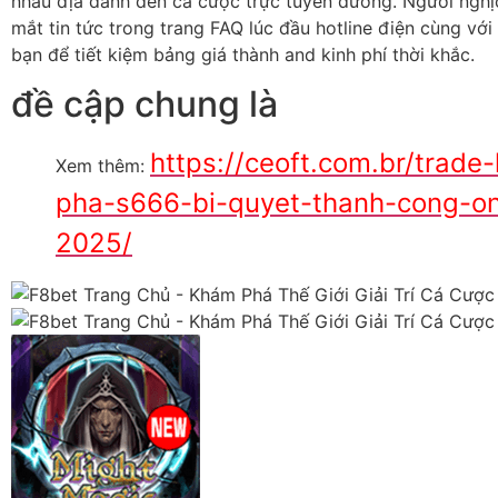
nhau địa danh đến cá cược trực tuyến đường. Người nghị
mắt tin tức trong trang FAQ lúc đầu hotline điện cùng vớ
bạn để tiết kiệm bảng giá thành and kinh phí thời khắc.
đề cập chung là
https://ceoft.com.br/trade
Xem thêm:
pha-s666-bi-quyet-thanh-cong-on
2025/