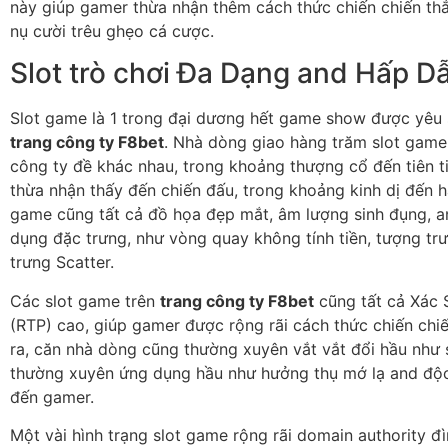
này giúp gamer thừa nhận thêm cách thức chiến chiến th
nụ cười trêu ghẹo cá cược.
Slot trò chơi Đa Dạng and Hấp D
Slot game là 1 trong đại dương hết game show được yêu 
trang công ty F8bet
. Nhà dòng giao hàng trăm slot game 
công ty đề khác nhau, trong khoảng thượng cổ đến tiên t
thừa nhận thấy đến chiến đấu, trong khoảng kinh dị đến h
game cũng tất cả đồ họa đẹp mắt, âm lượng sinh đụng, a
dụng đặc trưng, như vòng quay không tính tiền, tượng tr
trưng Scatter.
Các slot game trên
trang công ty F8bet
cũng tất cả Xác 
(RTP) cao, giúp gamer được rộng rãi cách thức chiến chi
ra, căn nhà dòng cũng thường xuyên vắt vắt đổi hầu như 
thường xuyên ứng dụng hầu như hưởng thụ mớ lạ and độ
đến gamer.
Một vài hình trạng slot game rộng rãi domain authority đ