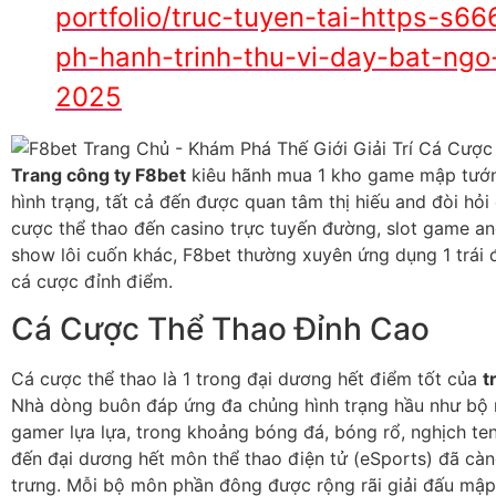
portfolio/truc-tuyen-tai-https-s6
ph-hanh-trinh-thu-vi-day-bat-ng
2025
Trang công ty F8bet
kiêu hãnh mua 1 kho game mập tướ
hình trạng, tất cả đến được quan tâm thị hiếu and đòi hỏi
cược thể thao đến casino trực tuyến đường, slot game a
show lôi cuốn khác, F8bet thường xuyên ứng dụng 1 trái đấ
cá cược đỉnh điểm.
Cá Cược Thể Thao Đỉnh Cao
Cá cược thể thao là 1 trong đại dương hết điểm tốt của
t
Nhà dòng buôn đáp ứng đa chủng hình trạng hầu như bộ 
gamer lựa lựa, trong khoảng bóng đá, bóng rổ, nghịch ten
đến đại dương hết môn thể thao điện tử (eSports) đã cà
trưng. Mỗi bộ môn phần đông được rộng rãi giải đấu mập