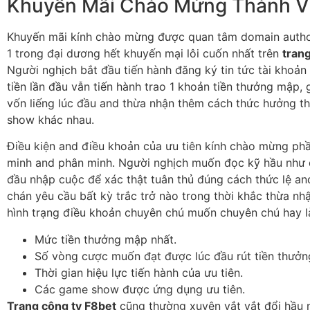
Khuyến Mãi Chào Mừng Thành V
Khuyến mãi kính chào mừng được quan tâm domain author
1 trong đại dương hết khuyến mại lôi cuốn nhất trên
tran
Người nghịch bắt đầu tiến hành đăng ký tin tức tài khoả
tiền lần đầu vẫn tiến hành trao 1 khoản tiền thưởng mập,
vốn liếng lúc đầu and thừa nhận thêm cách thức hưởng 
show khác nhau.
Điều kiện and điều khoản của ưu tiên kính chào mừng ph
minh and phân minh. Người nghịch muốn đọc kỹ hầu như 
đầu nhập cuộc để xác thật tuân thủ đúng cách thức lệ an
chán yêu cầu bất kỳ trắc trở nào trong thời khắc thừa nh
hình trạng điều khoản chuyên chú muốn chuyên chú hay l
Mức tiền thưởng mập nhất.
Số vòng cược muốn đạt được lúc đầu rút tiền thưởn
Thời gian hiệu lực tiến hành của ưu tiên.
Các game show được ứng dụng ưu tiên.
Trang công ty F8bet
cũng thường xuyên vắt vắt đổi hầu 