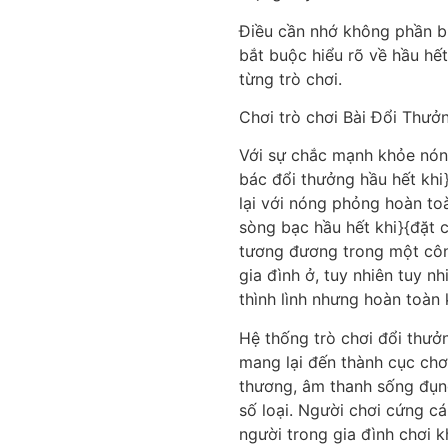
Điều cần nhớ không phần b
bắt buộc hiểu rõ về hầu hết
từng trò chơi.
Chơi trò chơi Bài Đổi Thưở
Với sự chắc mạnh khỏe nóng
bác đổi thưởng hầu hết khi
lại với nóng phỏng hoàn to
sòng bạc hầu hết khi}{đặt 
tương đương trong một công
gia đình ở, tuy nhiên tuy n
thình lình nhưng hoàn toàn
Hệ thống trò chơi đổi thưở
mang lại đến thành cục chơ
thương, âm thanh sống đụng
số loại. Người chơi cứng cá
người trong gia đình chơi 