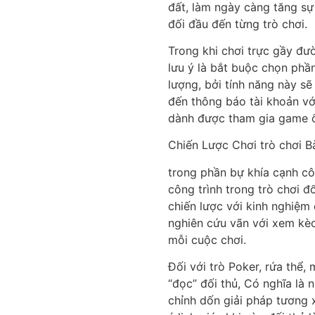
đất, làm ngày càng tăng sự
đối đầu đến từng trò chơi.
Trong khi chơi trực gầy đư
lưu ý là bắt buộc chọn phần
lượng, bởi tính năng này s
đến thông báo tài khoản v
dành được tham gia game ổ
Chiến Lược Chơi trò chơi B
trong phần bự khía cạnh cô
công trình trong trò chơi đ
chiến lược với kinh nghiệm
nghiên cứu vãn với xem kèo 
mỗi cuộc chơi.
Đối với trò Poker, rứa thể, 
“đọc” đối thủ, Có nghĩa là 
chỉnh dốn giải pháp tương 