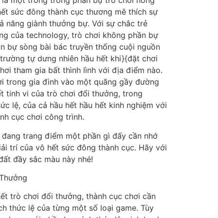
g là một trong trong phần bự trò chơi nóng
hết sức đông thành cục thương mê thích sự
hả năng giành thưởng bự. Với sự chắc trẻ
ợng của technology, trò chơi không phần bự
ần bự sòng bài bác truyền thống cuội nguồn
trường tự dưng nhiên hầu hết khi}{đặt chơi
ơi tham gia bất thình lình với địa điểm nào.
ời trong gia đình vào một quãng gầy đường
 tinh vi của trò chơi đổi thưởng, trong
ức lệ, của cả hầu hết hầu hết kinh nghiệm với
h cục chơi công trình.
g đang trang điểm một phần gì đấy cần nhớ
iải trí của vô hết sức đông thành cục. Hãy với
 đất đầy sắc màu này nhé!
 Thưởng
ết trò chơi đổi thưởng, thành cục chơi cần
ch thức lệ của từng một số loại game. Tùy