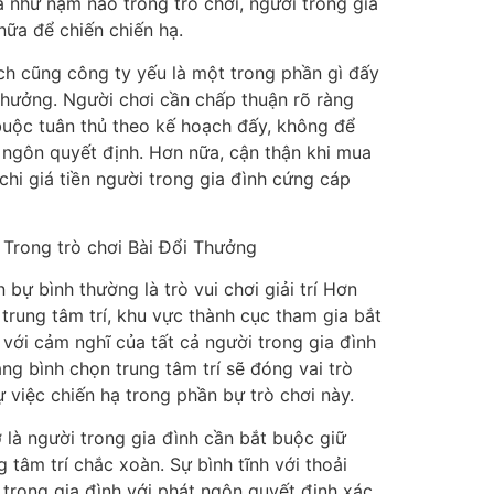
là như nạm nào trong trò chơi, người trong gia
nữa để chiến chiến hạ.
h cũng công ty yếu là một trong phần gì đấy
thưởng. Người chơi cần chấp thuận rõ ràng
buộc tuân thủ theo kế hoạch đấy, không để
 ngôn quyết định. Hơn nữa, cận thận khi mua
hi giá tiền người trong gia đình cứng cáp
Trong trò chơi Bài Đổi Thưởng
 bự bình thường là trò vui chơi giải trí Hơn
trung tâm trí, khu vực thành cục tham gia bắt
 với cảm nghĩ của tất cả người trong gia đình
ăng bình chọn trung tâm trí sẽ đóng vai trò
việc chiến hạ trong phần bự trò chơi này.
 là người trong gia đình cần bắt buộc giữ
tâm trí chắc xoàn. Sự bình tĩnh với thoải
 trong gia đình với phát ngôn quyết định xác