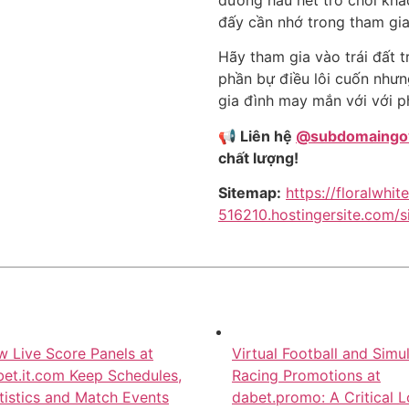
đấy cần nhớ trong tham gia
Hãy tham gia vào trái đất t
phần bự điều lôi cuốn nhưn
gia đình may mắn với với ph
📢 Liên hệ
@subdomaingo
chất lượng!
Sitemap:
https://floralwhit
516210.hostingersite.com/
 Live Score Panels at
Virtual Football and Simu
et.it.com Keep Schedules,
Racing Promotions at
tistics and Match Events
dabet.promo: A Critical L