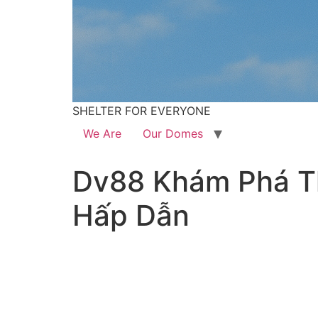
SHELTER FOR EVERYONE
We Are
Our Domes
Dv88 Khám Phá Th
Hấp Dẫn