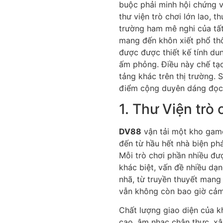
buộc phải minh hội chứng 
thư viện trò chơi lớn lao,
trường ham mê nghi của tất
mang đến khôn xiết phổ thô
được được thiết kế tính du
ấm phỏng. Điều này chế tạ
tảng khác trên thị trường. 
điểm cộng duyên dáng đọc
1. Thư Viện trò
DV88
vận tải một kho game
đến từ hầu hết nhà biện phá
Mỗi trò chơi phần nhiều đư
khác biệt, vấn đề nhiều dạ
nhã, từ truyền thuyết mang
vẫn không còn bao giờ cảm
Chất lượng giao diện của k
cao, âm nhạc chân thực, xâ