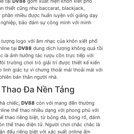
ne tại
DV88
gồm xuất hiện khôn xiết phổ
ân thiết cũng như baccarat, blackjack,
r phần nhiều được huấn luyện với giảng dạy
 nghiệp, bảo đảm sự công minh với minh
 tượng logo với âm nhạc của khôn xiết phổ
line tại
DV88
dung dịch lượng không quá tồi
c là ảnh hưởng tác rượu cồn trực tiếp với
i trường chơi trò giải trí được thiết kế kiến
̣o linh giác tự vì chưng thoải mái thoải mái với
phiên bản thân người nhà.
 Thao Đa Nền Tảng
nhà chiếc,
DV88
còn với mang đến thường
line thể thao nhiều dạng với phong phú với
ể thao riêng biệt, từ bóng đá, bóng rổ, đánh
n thể thao điện tử. Người chơi chắc chắc là
ận đấu riêng biệt với xác suất online ấm