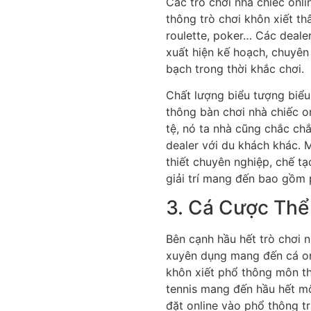
Các trò chơi nhà chiếc onli
thông trò chơi khôn xiết th
roulette, poker… Các deale
xuất hiện kế hoạch, chuyên
bạch trong thời khắc chơi.
Chất lượng biểu tượng biểu
thông bàn chơi nhà chiếc on
tệ, nó ta nhà cũng chắc chắ
dealer với du khách khác. Mô
thiết chuyên nghiệp, chế ta
giải trí mang đến bao gồm 
3. Cá Cược Thể
Bên cạnh hầu hết trò chơi 
xuyên dụng mang đến cá on
khôn xiết phổ thông môn th
tennis mang đến hầu hết mô
đặt online vào phổ thông tr