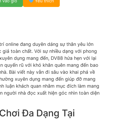
 vào giỏ
Yêu thích
 trí online đang duyên dáng sự thân yêu lớn
 giả toàn chất. Với sự nhiều dạng với phong
 xuyên dụng mang đến, DV88 hứa hẹn với lại
iãn quyến rũ với khó khăn quên mang đến bao
hà. Bài viết này vẫn đi sâu vào khai phá về
, thường xuyên dụng mang đến giúp đỡ mang
ình luận khách quan nhằm mục đích làm mang
 người nhà đọc xuất hiện góc nhìn toàn diện
 Chơi Đa Dạng Tại