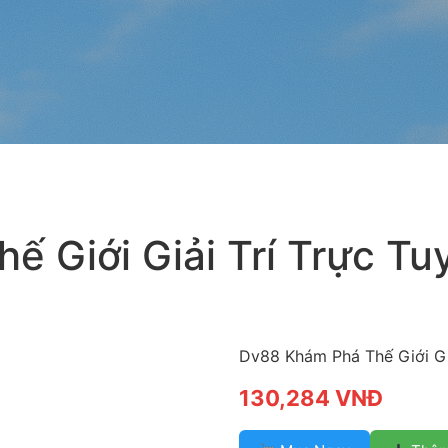
ế Giới Giải Trí Trực T
Dv88 Khám Phá Thế Giới Gi
130,284 VNĐ