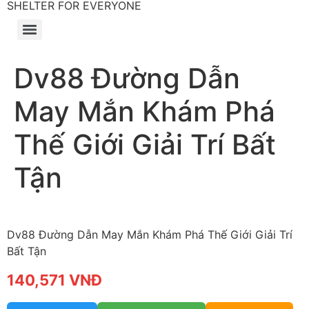
SHELTER FOR EVERYONE
Dv88 Đường Dẫn
May Mắn Khám Phá
Thế Giới Giải Trí Bất
Tận
Dv88 Đường Dẫn May Mắn Khám Phá Thế Giới Giải Trí
Bất Tận
140,571 VNĐ