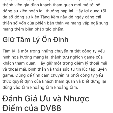
thành viên gia đình khách tham quan mới mẻ tới số
đông sự kiện hoàn lại, thưởng nạp lại. Hãy lợi dụng tối
đa số đông sự kiện Tặng Kèm này để ngày càng cải
thiện số vốn của phiên bản thân và mang vấp ngã sung
mang thêm biện pháp tác phẩm.
Giữ Tâm Lý Ổn Định
Tâm lý là một trong những chuyển ra tiết công ty yếu
hình họa hưởng mang lại thành tựu nghịch game của
khách tham quan. Hãy giữ một trọng điểm lý thoải mái
và thoải mái, bình thản và thỏa sức tự tin lúc tập luyện
game. Đừng để tình cảm chuyển ra phối công ty yếu
thức quyết định của khách tham quan và biết dừng lại
đúng vào tầm khoảng tầm khoảng tầm.
Đánh Giá Ưu và Nhược
Điểm của DV88