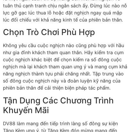
tuân thủ cạnh tranh chịu ngân sách ấy. Đừng lúc nào nỗ
lực gỡ gạc lúc thua lỗ hoặc đặt nghịch ngay quá mập
lúc đối chiếu với khả năng kinh tế của phiên bản thân.
Chọn Trò Chơi Phù Hợp
Không yêu cầu cuộc nghịch nào cũng phù hợp với hầu
như gia đình khách tham quan thân. Hãy kiểm tra cụm
cuộc nghịch khác biệt để chọn kiếm ra số đông cuộc
nghịch mà lại khách tham quan ưng ý và mang cụm khả
năng nghịch thành tựu phải chăng nhất. Tập trung vào
số đông cuộc nghịch này và đoàn luyện kỹ năng của
phiên bản thân để cải thiện biện pháp tác phẩm.
Tận Dụng Các Chương Trình
Khuyến Mãi
DV88 làm mang đến tiếp trình làng số đông sự kiện
Tặng Kèm ưng ý, từ Tặng Kèm đón mừng mang đến