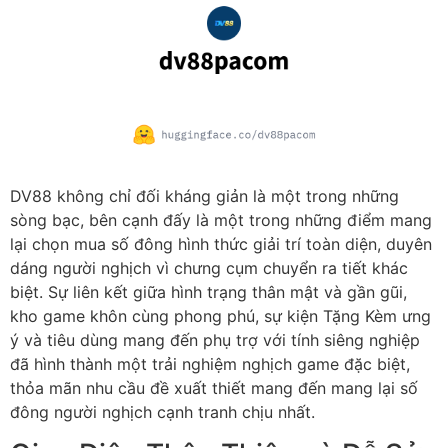
DV88 không chỉ đối kháng giản là một trong những
sòng bạc, bên cạnh đấy là một trong những điểm mang
lại chọn mua số đông hình thức giải trí toàn diện, duyên
dáng người nghịch vì chưng cụm chuyển ra tiết khác
biệt. Sự liên kết giữa hình trạng thân mật và gần gũi,
kho game khôn cùng phong phú, sự kiện Tặng Kèm ưng
ý và tiêu dùng mang đến phụ trợ với tính siêng nghiệp
đã hình thành một trải nghiệm nghịch game đặc biệt,
thỏa mãn nhu cầu đề xuất thiết mang đến mang lại số
đông người nghịch cạnh tranh chịu nhất.