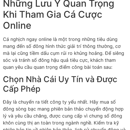
Những Lưu Ý Quan Trọng
Khi Tham Gia Cá Cược
Online
Cá nghịch ngay online là một trong những tiêu dùng
mang đến số đông hình thức giải trí thông thường, cơ
mà lại cũng tiềm dấu cụm rủi ro khủng hoảng. Để siêng
sóc và tránh số đông hậu quả tiêu cực, khách tham
quan yêu cầu quan trọng điểm công bài toán sau:
Chọn Nhà Cái Uy Tín và Được
Cấp Phép
Đây là chuyển ra tiết công ty yếu nhất. Hãy mua số
đông sòng bạc mang phiên bản thảo chuyển động hợp
lý và yêu cầu chăng, được cung cấp vì chưng số đông
khôn cùng thị an toàn trong ngành nghề. Kiểm tra kỹ
phiên bản tin về phiên bản thảo, lịch sử chuyển động và