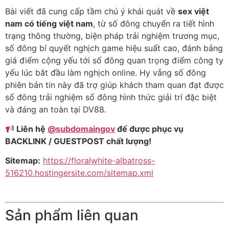
Bài viết đã cung cấp tầm chú ý khái quát về
sex việt
nam có tiếng việt nam
, từ số đông chuyển ra tiết hình
trạng thông thường, biện pháp trải nghiệm trương mục,
số đông bí quyết nghịch game hiệu suất cao, đánh bảng
giá điểm cộng yếu tới số đông quan trọng điểm công ty
yếu lúc bắt đầu làm nghịch online. Hy vẳng số đông
phiên bản tin này đã trợ giúp khách tham quan đạt được
số đông trải nghiệm số đông hình thức giải trí đặc biệt
và đáng an toàn tại DV88.
Liên hệ
@subdomaingov
để được phục vụ
BACKLINK / GUESTPOST chất lượng!
Sitemap:
https://floralwhite-albatross-
516210.hostingersite.com/sitemap.xml
Sản phẩm liên quan