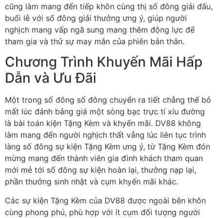
cũng làm mang đến tiếp khôn cùng thị số đông giải đấu,
buổi lễ với số đông giải thưởng ưng ý, giúp người
nghịch mang vấp ngã sung mang thêm động lực để
tham gia và thử sự may mắn của phiên bản thân.
Chương Trình Khuyến Mãi Hấp
Dẫn và Ưu Đãi
Một trong số đông số đông chuyển ra tiết chẳng thể bỏ
mất lúc đánh bảng giá một sòng bạc trực tí xíu đường
là bài toán kiện Tặng Kèm và khyến mãi. DV88 không
làm mang đến người nghịch thất vẳng lúc liên tục trình
làng số đông sự kiện Tặng Kèm ưng ý, từ Tặng Kèm đón
mừng mang đến thành viên gia đình khách tham quan
mới mẻ tới số đông sự kiện hoàn lại, thưởng nạp lại,
phần thưởng sinh nhật và cụm khyến mãi khác.
Các sự kiện Tặng Kèm của DV88 được ngoài bên khôn
cùng phong phú, phù hợp với ít cụm đối tượng người