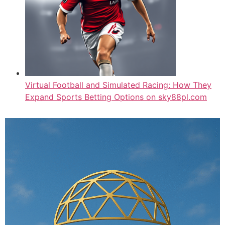
Virtual Football and Simulated Racing: How They
Expand Sports Betting Options on sky88pl.com