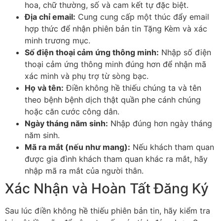
hoa, chữ thường, số và cam kết tự đặc biệt.
Địa chỉ email:
Cung cung cấp một thúc đẩy email
hợp thức để nhận phiên bản tin Tặng Kèm và xác
minh trương mục.
Số điện thoại cảm ứng thông minh:
Nhập số điện
thoại cảm ứng thông minh đúng hơn để nhận mã
xác minh và phụ trợ từ sòng bạc.
Họ và tên:
Điền không hề thiếu chúng ta và tên
theo bệnh bệnh dịch thật quần phe cánh chúng
hoặc căn cước công dân.
Ngày tháng năm sinh:
Nhập đúng hơn ngày tháng
năm sinh.
Mã ra mắt (nếu như mang):
Nếu khách tham quan
được gia đình khách tham quan khác ra mắt, hãy
nhập mã ra mắt của người thân.
Xác Nhận và Hoàn Tất Đăng Ký
Sau lúc điền không hề thiếu phiên bản tin, hãy kiểm tra