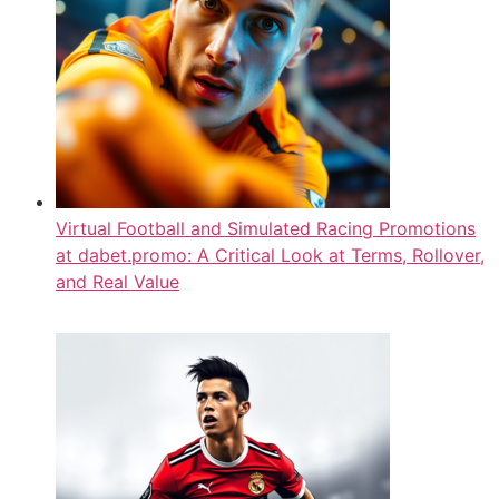
Virtual Football and Simulated Racing Promotions
at dabet.promo: A Critical Look at Terms, Rollover,
and Real Value