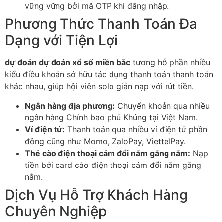
vững vững bởi mã OTP khi đăng nhập.
Phương Thức Thanh Toán Đa
Dạng với Tiện Lợi
dự đoán dự đoán xổ số miền bắc
tương hỗ phần nhiều
kiểu điều khoản sở hữu tác dụng thanh toán thanh toán
khác nhau, giúp hội viên solo giản nạp với rút tiền.
Ngân hàng địa phương:
Chuyển khoản qua nhiều
ngân hàng Chính bao phủ Khủng tại Việt Nam.
Ví điện tử:
Thanh toán qua nhiều ví điện tử phần
đông cũng như Momo, ZaloPay, ViettelPay.
Thẻ cào điện thoại cảm đổi nắm gắng nắm:
Nạp
tiền bởi card cào điện thoại cảm đổi nắm gắng
nắm.
Dịch Vụ Hỗ Trợ Khách Hàng
Chuyên Nghiệp