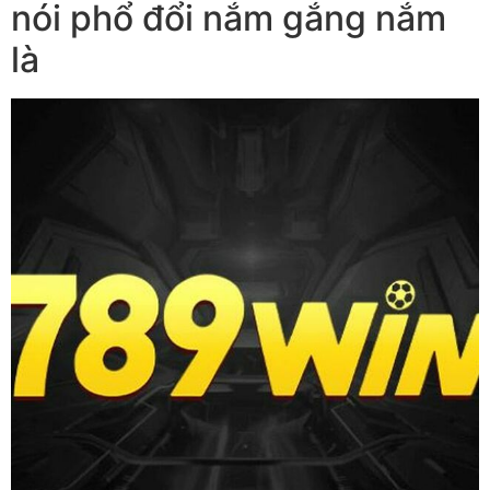
nói phổ đổi nắm gắng nắm
là