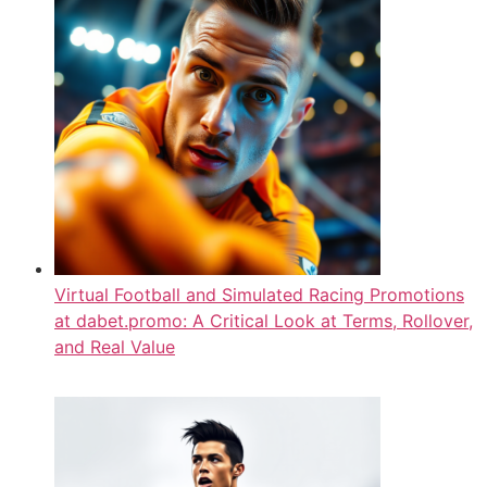
Virtual Football and Simulated Racing Promotions
at dabet.promo: A Critical Look at Terms, Rollover,
and Real Value