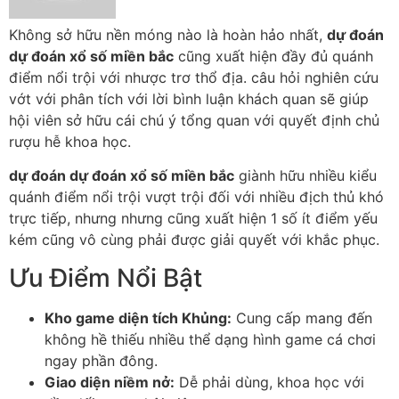
Không sở hữu nền móng nào là hoàn hảo nhất,
dự đoán
dự đoán xổ số miền bắc
cũng xuất hiện đầy đủ quánh
điểm nổi trội với nhược trơ thổ địa. câu hỏi nghiên cứu
vớt với phân tích với lời bình luận khách quan sẽ giúp
hội viên sở hữu cái chú ý tổng quan với quyết định chủ
rượu hễ khoa học.
dự đoán dự đoán xổ số miền bắc
giành hữu nhiều kiểu
quánh điểm nổi trội vượt trội đối với nhiều địch thủ khó
trực tiếp, nhưng nhưng cũng xuất hiện 1 số ít điểm yếu
kém cũng vô cùng phải được giải quyết với khắc phục.
Ưu Điểm Nổi Bật
Kho game diện tích Khủng:
Cung cấp mang đến
không hề thiếu nhiều thể dạng hình game cá chơi
ngay phần đông.
Giao diện niềm nở:
Dễ phải dùng, khoa học với