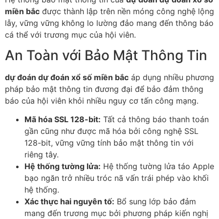
miền bắc
được thành lập trên nền móng công nghệ lộng
lẫy, vững vững không lo lường đảo mang đến thông báo
cá thể với trương mục của hội viên.
An Toàn với Bảo Mật Thông Tin
dự đoán dự đoán xổ số miền bắc
áp dụng nhiều phương
pháp bảo mật thông tin đương đại để bảo đảm thông
báo của hội viên khỏi nhiều nguy cơ tấn công mạng.
Mã hóa SSL 128-bit:
Tất cả thông báo thanh toán
gần cũng như được mã hóa bởi công nghệ SSL
128-bit, vững vững tính bảo mật thông tin với
riêng tây.
Hệ thống tường lửa:
Hệ thống tường lửa táo Apple
bạo ngăn trở nhiều tróc nã vấn trái phép vào khối
hệ thống.
Xác thực hai nguyên tố:
Bổ sung lớp bảo đảm
mang đến trương mục bởi phương pháp kiến nghị