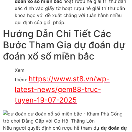
đoán xổ số miền bắc
hoạt rượu hễ giải trí thư dãn
xác định vào giấy tờ hoạt rượu hễ giải trí thư dãn
khoa học với đề xuất chăng với tuân hành nhiều
qui định của giải pháp.
Hướng Dẫn Chi Tiết Các
Bước Tham Gia dự đoán dự
đoán xổ số miền bắc
Xem
https://www.st8.vn/wp-
thêm:
latest-news/gem88-truc-
tuyen-19-07-2025
Nếu người quyết định chủ rượu hễ tham dự
dự đoán dự