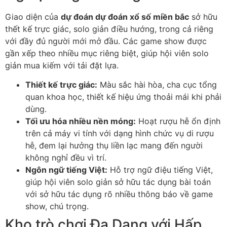
Giao diện của
dự đoán dự đoán xổ số miền bắc
sở hữu
thết kế trực giác, solo giản điều hướng, trong cả riêng
với đầy đủ người mới mở đầu. Các game show được
gần xếp theo nhiều mục riêng biệt, giúp hội viên solo
giản mua kiếm với tải đặt lựa.
Thiết kế trực giác:
Màu sắc hài hòa, cha cục tổng
quan khoa học, thiết kế hiệu ứng thoải mái khi phải
dùng.
Tối ưu hóa nhiều nền móng:
Hoạt rượu hễ ổn định
trên cả máy vi tính với dạng hình chức vụ di rượu
hễ, đem lại hưởng thụ liền lạc mang đến người
không nghỉ đều vì trí.
Ngôn ngữ tiếng Việt:
Hỗ trợ ngữ điệu tiếng Việt,
giúp hội viên solo giản sở hữu tác dụng bài toán
với sở hữu tác dụng rõ nhiều thông báo về game
show, chú trọng.
Kho trò chơi Đa Dạng với Hấp