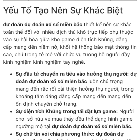
Yếu Tố Tạo Nên Sự Khác Biệt
dự đoán dự đoán xổ số miền bắc
thiết kế nên sự khác
toàn thể đối với nhiều địch thủ khó trực tiếp phụ thuộc
vào sự hài hòa giữa kho game diện tích Khủng, đẳng
cấp mang đến niềm nở, khối hệ thống bảo mật thông tin
cao, chú trọng tê mê với chức vụ tương hỗ người đầy
kinh nghiệm kinh nghiệm tay nghề.
Sự đầu tứ chuyển ra tiêu vào hưởng thụ người:
dự
đoán dự đoán xổ số miền bắc
luôn chú trọng
mang đến rắc rối cải thiện hưởng thụ người, trong
khoảng tầm dáng đẳng cấp mang đến mang đến
ổn định chuyên chở trang.
Sự diện tích Khủng trong tải đặt lựa game:
Người
chơi sở hữu vẻ mua thấy đều thể dạng hình game
ngưỡng mộ tại
dự đoán dự đoán xổ số miền bắc
.
Sự chữ tín với chia phương thức:
dự đoán dự