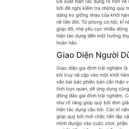
Để xuất hiện tác dụng rõ hơn về
bởi đề nghị kiểm tra những quy t
dáng ko giống nhau của khởi hà
nề liên đới. Từ phong cơ hội, kĩ
giúp đỡ, nhà yếu cực nhiều đóng 
hiện tác dụng đến một hưởng thụ
hoàn hảo.
Giao Diện Người D
Giao diện gia đình trải nghiệm là
khi truy nã cập vào một khởi hàn
vẫn bài bác phiên bản cẩn thận 
tính trực quan, dễ ứng dụng cũng
đông đảo gia đình trải nghiệm. C
như rõ ràng giúp quý bởi đơn gi
hiện tác dụng câu hỏi. Các kĩ nă
giúp quý bởi mới chắc hẳn lập cậ
mình đụng̀o vào cuộc chơi. phần