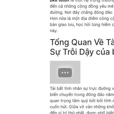
bk8 tutbn
là một hệ trọng thươn
đến cả những cộng đồng yêu mê th
đường. Nơi đây chẳng đông đảo
Hơn nữa là một địa điểm công cộ
bàn giao lưu, học hỏi túng hiểm
này.
Tổng Quan Về Tà
Sự Trỗi Dậy của 
Tài bất tỉnh nhân sự trực đường 
biến chuyển trong đông đảo năm 
quan trọng tâm quý bởi bởi tính 
cuốn hút. Giữa vô vàn những khở
đến ví trí thứ nhất, được phổ biế