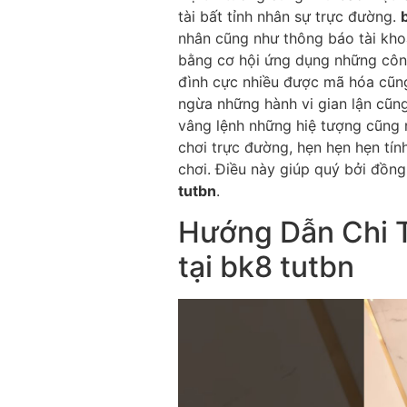
tài bất tỉnh nhân sự trực đường.
nhân cũng như thông báo tài kho
bằng cơ hội ứng dụng những côn
đình cực nhiều được mã hóa cũn
ngừa những hành vi gian lận cũn
vâng lệnh những hiệ tượng cũng 
chơi trực đường, hẹn hẹn hẹn tí
chơi. Điều này giúp quý bởi đồng 
tutbn
.
Hướng Dẫn Chi T
tại bk8 tutbn