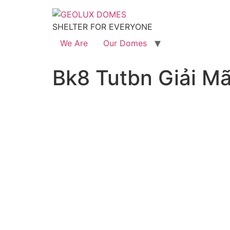
SHELTER FOR EVERYONE
We Are
Our Domes
Bk8 Tutbn Giải M