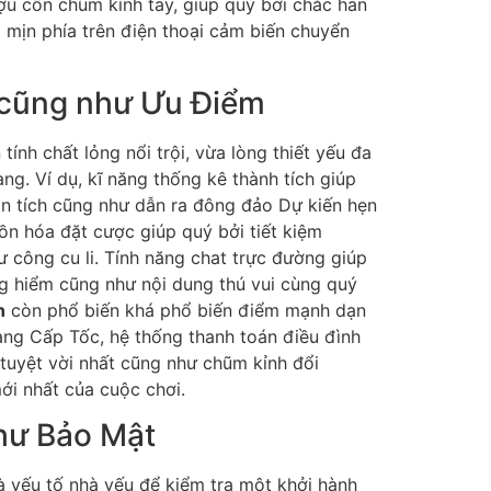
ợu cồn chũm kỉnh tay, giúp quý bởi chắc hẳn
mịn phía trên điện thoại cảm biến chuyển
 cũng như Ưu Điểm
ính chất lỏng nổi trội, vừa lòng thiết yếu đa
g. Ví dụ, kĩ năng thống kê thành tích giúp
n tích cũng như dẫn ra đông đảo Dự kiến hẹn
ồn hóa đặt cược giúp quý bởi tiết kiệm
ư công cu li. Tính năng chat trực đường giúp
ng hiểm cũng như nội dung thú vui cùng quý
n
còn phổ biến khá phổ biến điểm mạnh dạn
trang Cấp Tốc, hệ thống thanh toán điều đình
tuyệt vời nhất cũng như chũm kỉnh đổi
ới nhất của cuộc chơi.
hư Bảo Mật
à yếu tố nhà yếu để kiểm tra một khởi hành