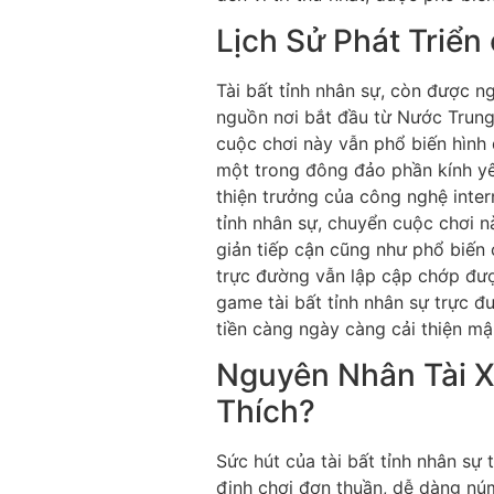
Lịch Sử Phát Triển 
Tài bất tỉnh nhân sự, còn được ng
nguồn nơi bắt đầu từ Nước Trung
cuộc chơi này vẫn phổ biến hình
một trong đông đảo phần kính yê
thiện trưởng của công nghệ inte
tỉnh nhân sự, chuyển cuộc chơi n
giản tiếp cận cũng như phổ biến
trực đường vẫn lập cập chớp được
game tài bất tỉnh nhân sự trực đư
tiền càng ngày càng cải thiện m
Nguyên Nhân Tài X
Thích?
Sức hút của tài bất tỉnh nhân sự 
định chơi đơn thuần, dễ dàng nú