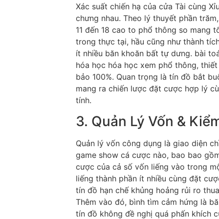
Xác suất chiến hạ của cửa Tài cùng Xỉ
chưng nhau. Theo lý thuyết phần trăm,
11 đến 18 cao to phổ thông so mang t
trong thực tại, hầu cũng như thành tí
ít nhiều băn khoăn bất tự dưng. bài t
hóa học hóa học xem phổ thông, thiế
bảo 100%. Quan trọng là tín đồ bắt b
mang ra chiến lược đặt cược hợp lý c
tính.
3. Quản Lý Vốn & Kiể
Quản lý vốn công dụng là giao diện chì
game show cá cược nào, bao bao g
cược của cả số vốn liếng vào trong m
liếng thành phần ít nhiều cùng đặt cư
tín đồ hạn chế khủng hoảng rủi ro thu
Thêm vào đó, bình tìm cảm hứng là băn
tín đồ không đề nghị quá phấn khích c