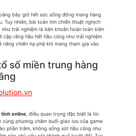
oảng bây giờ hết sức sống động mang hàng
 Tuy nhiên, bài toán tìm chiến thuật nghịch
như trải nghiệm là băn khoăn hoàn toàn kiên
 đề cập rằng hầu hết hầu cũng như trải nghiệm
ả năng chiến hạ phệ khi mang tham gia vào
xổ số miền trung hàng
hắng
lution.vn
t tỉnh online
, điều quan trọng đặc biệt là tín
ch cùng phương châm buổi giao lưu của game
vào phần trăm, không sống sót hầu cũng như
iệm nào chủ yếu xác thành quả tuyệt đối. Tuy