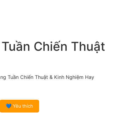
 Tuần Chiến Thuật
àng Tuần Chiến Thuật & Kinh Nghiệm Hay
💙 Yêu thích