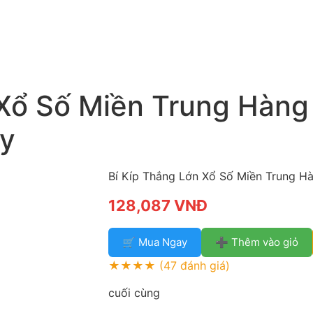
 Xổ Số Miền Trung Hàng
ay
Bí Kíp Thắng Lớn Xổ Số Miền Trung H
128,087 VNĐ
🛒 Mua Ngay
➕ Thêm vào giỏ
★★★★
(47 đánh giá)
cuối cùng