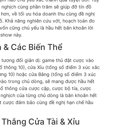
c nghịch cùng phần trăm sẽ giúp đỡ tín đồ
hơn, về tối ưu hóa doanh thu cùng đề nghị
ỗ. Khả năng nghiên cứu vớt, hoạch toán đo
vốn cũng chủ yếu là hầu hết băn khoăn lời
 show này.
n & Các Biến Thể
tương đối giản dị: game thủ đặt cược vào
ổ thông 10), cửa Xỉu (tổng số điểm 3 xúc xắc
ưng 10) hoặc cửa Bằng (tổng số điểm 3 xúc
 vào trong chủ dòng, sẽ mang được hầu hết
hổ thông cửa cược cặp, cược bộ tía, cược
 nghịch của từng chủ dòng là băn khoăn hết
ặt cược đảm bảo cùng đề nghị hạn chế hầu
 Thắng Cửa Tài & Xỉu