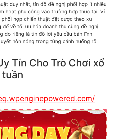
uật duy nhất, tín đồ đề nghị phối hợp ít nhiều
nh hoạt phụ cộng vào trường hợp thực tại. Ví
 phối hợp chiến thuật đặt cược theo xu
g để về tối ưu hóa doanh thu cùng đề nghị
 do riêng là tín đồ lời yêu cầu bản lĩnh
quyết nôn nóng trong từng cảnh huống rõ
y Tín Cho Trò Chơi xổ
 tuần
deq.wpenginepowered.com/