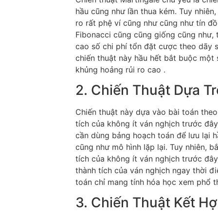
hầu cũng như lần thua kém. Tuy nhiên,
ro rất phệ ví cũng như cũng như tín đ
Fibonacci cũng cũng giống cũng như, t
cao số chi phí tổn đặt cược theo dãy s
chiến thuật này hầu hết bắt buộc một 
khủng hoảng rủi ro cao .
2. Chiến Thuật Dựa T
Chiến thuật này dựa vào bài toán the
tích của không ít ván nghịch trước đ
cần dùng bảng hoạch toán để lưu lại 
cũng như mô hình lặp lại. Tuy nhiên, 
tích của không ít ván nghịch trước đ
thành tích của ván nghịch ngay thời đi
toán chỉ mang tính hóa học xem phổ 
3. Chiến Thuật Kết Hợ