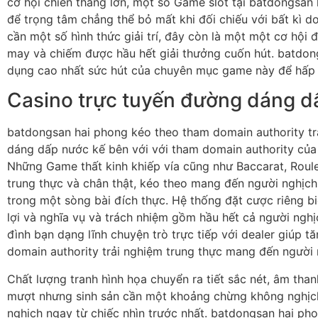
cơ hội chiến thắng lớn, một số Game slot tại batdongsan
để trọng tâm chẳng thể bỏ mất khi đối chiếu với bất kì d
cần một số hình thức giải trí, đây còn là một một cơ hội
may và chiếm được hầu hết giải thưởng cuốn hút. batdong
dụng cao nhất sức hút của chuyên mục game này để hấp 
Casino trực tuyến đường dáng d
batdongsan hai phong kéo theo tham domain authority tr
dáng dấp nước kế bên với với tham domain authority của
Những Game thất kinh khiếp vía cũng như Baccarat, Roulet
trung thực và chân thật, kéo theo mang đến người nghịc
trong một sòng bài đích thực. Hệ thống đặt cược riêng b
lợi và nghĩa vụ và trách nhiệm gồm hầu hết cả người nghị
đình bạn dạng lĩnh chuyện trò trực tiếp với dealer giúp 
domain authority trải nghiệm trung thực mang đến người 
Chất lượng tranh hình họa chuyển ra tiết sắc nét, âm th
mượt nhưng sinh sản cần một khoảng chừng không nghịc
nghịch ngay từ chiếc nhìn trước nhất. batdongsan hai ph