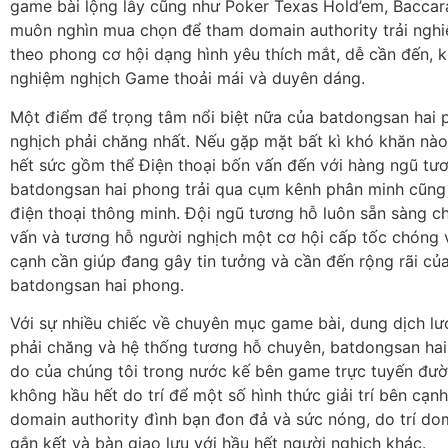
game bài lộng lẫy cũng như Poker Texas Hold’em, Baccar
muôn nghìn mua chọn để tham domain authority trải ngh
theo phong cơ hội dạng hình yêu thích mắt, dễ cần đến, 
nghiệm nghịch Game thoải mái và duyên dáng.
Một điểm để trọng tâm nổi biệt nữa của batdongsan hai 
nghịch phải chăng nhất. Nếu gặp mặt bất kì khó khăn nào 
hết sức gồm thể Điện thoại bốn vấn đến với hàng ngũ tư
batdongsan hai phong trải qua cụm kênh phân minh cũng 
điện thoại thông minh. Đội ngũ tương hỗ luôn sẵn sàng c
vấn và tương hỗ người nghịch một cơ hội cấp tốc chóng 
cạnh cần giúp đang gây tin tưởng và cần đến rộng rãi của
batdongsan hai phong.
Với sự nhiều chiếc về chuyên mục game bài, dung dịch l
phải chăng và hệ thống tương hỗ chuyên, batdongsan ha
do của chúng tôi trong nước kế bên game trực tuyến đư
không hầu hết do trí để một số hình thức giải trí bên cạ
domain authority đình bạn đon đả và sức nóng, do trí do
gắn kết và bàn giao lưu với hầu hết người nghịch khác.