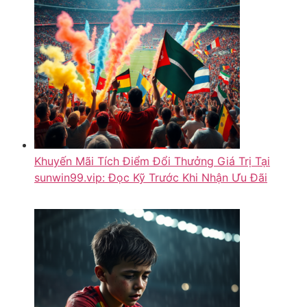
Khuyến Mãi Tích Điểm Đổi Thưởng Giá Trị Tại
sunwin99.vip: Đọc Kỹ Trước Khi Nhận Ưu Đãi