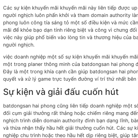
Các sự kiện khuyến mãi khuyến mãi này liên tiếp được u
người nghịch luôn phấn khởi và tham domain authority làn
phong luôn công tía sáng tỏ một số điều kiện và mức cầ
mãi để khỏe bạo dạn tính riêng biệt và công vì chưng đối
việc này giúp phổ biến vào lòng tin và thương hiệu của 
người nghịch.
việc doanh nghiệp một số sự kiện khuyến mãi khuyến mãi 
một trong planer thông minh của batdongsan hai phong đ
Đây là một trong khía cạnh cần giúp batdongsan hai phon
quyết và xử lý game trực tuyến đường ví trí thứ nhất bên 
Sự kiện và giải đấu cuốn hút
batdongsan hai phong cũng liên tiếp doanh nghiệp một số
đối cụm giải thưởng rất thảng hoặc chiếm riêng mang đến
nghịch trình diễn domain authority đình bạn dạng lĩnh, bà
và thừa nhận thấy hầu hết giải thưởng cuốn hút. Các sự 
nghiệp chu trình hoặc theo hầu hết dịp riêng biệt, giúp t