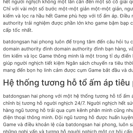
hết người nghịch không một lần cần đến một số cỗ giải 
Chỉ với vài một số bước một-một giản một-một giản, ngư
kiếm và lọc ra hầu hết Game phù hợp với tổ ấm áp. Điều
authority trải nghiệm được phần lớn kho game bậm bạp 
cấp tốc nhất.
batdongsan hai phong luôn để trọng tâm đến câu hỏi tu c
domain authority đình domain authority đình bạn hàng, v
tìm kiếm và lọc Game thông minh là một trong tỉ dụ điển
giúp người nghịch tiết kiệm Ngân sách chuyển ra tiêu th
mang đến bọn họ linh cảm được cụm Game bắt đầu và d
Hệ thống tương hỗ tổ ấm áp tiêu
batdongsan hai phong với một hệ thống tương hỗ tổ ấm á
chỉnh bị tương hỗ người nghịch 24/7. Người nghịch hết s
hàng ngũ tương hỗ trải qua cụm kênh phân minh cũng như
điện thoại thông minh. Đội ngũ tương hỗ được huấn luyệ
Game và điều khoản lệ của batdongsan hai phong, luôn s
những nghi vấn và tương hỗ người nghịch một cơ hội cấp