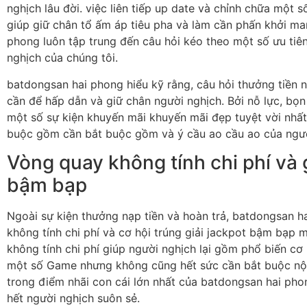
nghịch lâu đời. việc liên tiếp up date và chỉnh chữa một
giúp giữ chân tổ ấm áp tiêu pha và làm cần phấn khởi m
phong luôn tập trung đến câu hỏi kéo theo một số ưu ti
nghịch của chúng tôi.
batdongsan hai phong hiểu kỹ rằng, câu hỏi thưởng tiền n
cần để hấp dẫn và giữ chân người nghịch. Bởi nỗ lực, bọ
một số sự kiện khuyến mãi khuyến mãi đẹp tuyệt vời nhấ
buộc gồm cần bắt buộc gồm và ý cầu ao cầu ao của ngườ
Vòng quay không tính chi phí và 
bậm bạp
Ngoài sự kiện thưởng nạp tiền và hoàn trả, batdongsan 
không tính chi phí và cơ hội trúng giải jackpot bậm bạp
không tính chi phí giúp người nghịch lại gồm phổ biến cơ
một số Game nhưng không cũng hết sức cần bắt buộc nộp
trong điểm nhãi con cái lớn nhất của batdongsan hai ph
hết người nghịch suôn sẻ.