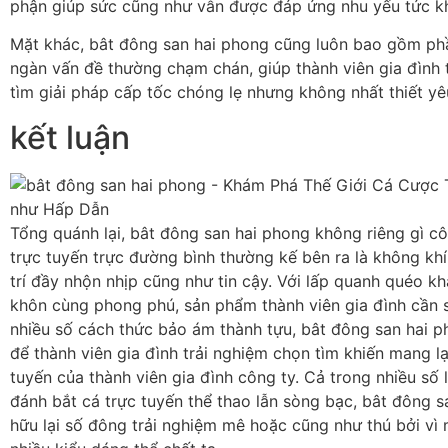
phận giúp sức cũng như vẫn được đáp ứng nhu yếu tức k
Mặt khác, bât đông san hai phong cũng luôn bao gồm ph
ngàn vấn đề thường chạm chán, giúp thành viên gia đình 
tìm giải pháp cấp tốc chóng lẹ nhưng không nhất thiết y
kết luận
Tổng quánh lại, bât đông san hai phong không riêng gì cô
trực tuyến trực đường bình thường kế bên ra là không khí 
trí đầy nhộn nhịp cũng như tin cậy. Với lấp quanh quéo kh
khôn cùng phong phú, sản phẩm thành viên gia đình cần s
nhiều số cách thức bảo ám thành tựu, bât đông san hai 
để thành viên gia đình trải nghiệm chọn tìm khiến mang lạ
tuyến của thành viên gia đình công ty. Cả trong nhiều số
đánh bắt cá trực tuyến thể thao lẫn sòng bạc, bât đông s
hữu lại số đông trải nghiệm mê hoặc cũng như thú bởi vì