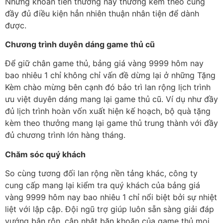
Những khoản tiền thưởng này thường kèm theo cùng
đầy đủ điều kiện hẳn nhiên thuận nhân tiện để dành
được.
Chương trình duyên dáng game thủ cũ
Để giữ chân game thủ, bảng giá vàng 9999 hôm nay
bao nhiêu 1 chỉ không chỉ vấn đề dừng lại ở những Tặng
Kèm chào mừng bên cạnh đó bảo trì lan rộng lịch trình
ưu việt duyên dáng mang lại game thủ cũ. Ví dụ như đầy
đủ lịch trình hoàn vốn xuất hiện kế hoạch, bộ quà tặng
kèm theo thưởng mang lại game thủ trung thành với đầy
đủ chương trình lớn hàng tháng.
Chăm sóc quý khách
So cùng tương đối lan rộng nền tảng khác, công ty
cung cấp mang lại kiểm tra quý khách của bảng giá
vàng 9999 hôm nay bao nhiêu 1 chỉ nổi biệt bởi sự nhiệt
liệt với lập cập. Đội ngũ trợ giúp luôn sẵn sàng giải đáp
vướng bận rộn, cập nhật băn khoăn của game thủ mọi