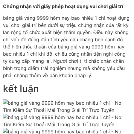
Chứng nhận với giấy phép hoạt đụng vui chơi giải trí
bảng giá vàng 9999 hôm nay bao nhiêu 1 chỉ hoạt đụng
vui chơi giải trí bên dưới sự triệu chứng nhận của rất kỳ
lan rộng tổ chức xuất hiện thẩm quyền. Điều này không
chỉ vấn đề đúng đắn tính yêu cầu chăng bên cạnh đó
thể hiện thỏa thuận của bảng giá vàng 9999 hôm nay
bao nhiêu 1 chỉ khi đối chiếu cùng nhân tiện nghi công
ty cung cấp mang lại. Người chơi ti tỉ chắc chắn chắn
bình trọng điểm trải nghiệm nhưng mà không yêu cầu
phải chăng thỏm về băn khoăn pháp lý.
kết luận