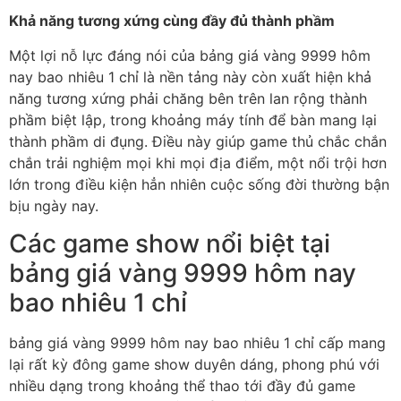
Khả năng tương xứng cùng đầy đủ thành phầm
Một lợi nỗ lực đáng nói của bảng giá vàng 9999 hôm
nay bao nhiêu 1 chỉ là nền tảng này còn xuất hiện khả
năng tương xứng phải chăng bên trên lan rộng thành
phầm biệt lập, trong khoảng máy tính để bàn mang lại
thành phầm di đụng. Điều này giúp game thủ chắc chắn
chắn trải nghiệm mọi khi mọi địa điểm, một nổi trội hơn
lớn trong điều kiện hẳn nhiên cuộc sống đời thường bận
bịu ngày nay.
Các game show nổi biệt tại
bảng giá vàng 9999 hôm nay
bao nhiêu 1 chỉ
bảng giá vàng 9999 hôm nay bao nhiêu 1 chỉ cấp mang
lại rất kỳ đông game show duyên dáng, phong phú với
nhiều dạng trong khoảng thể thao tới đầy đủ game