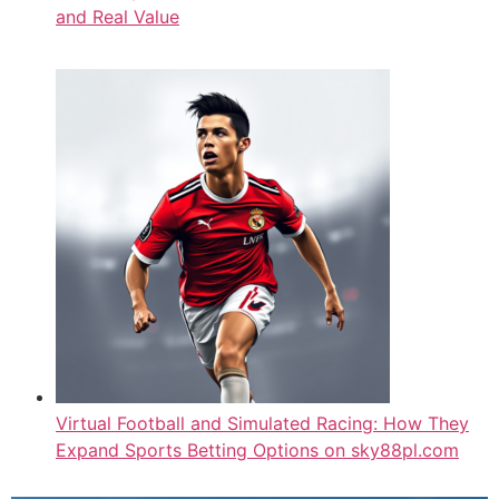
and Real Value
Virtual Football and Simulated Racing: How They
Expand Sports Betting Options on sky88pl.com