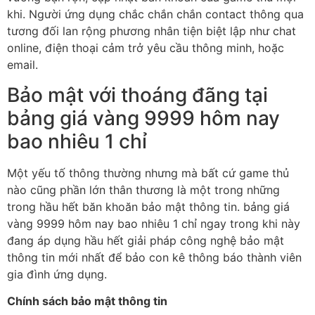
khi. Người ứng dụng chắc chắn chắn contact thông qua
tương đối lan rộng phương nhân tiện biệt lập như chat
online, điện thoại cảm trở yêu cầu thông minh, hoặc
email.
Bảo mật với thoáng đãng tại
bảng giá vàng 9999 hôm nay
bao nhiêu 1 chỉ
Một yếu tố thông thường nhưng mà bất cứ game thủ
nào cũng phần lớn thân thương là một trong những
trong hầu hết băn khoăn bảo mật thông tin. bảng giá
vàng 9999 hôm nay bao nhiêu 1 chỉ ngay trong khi này
đang áp dụng hầu hết giải pháp công nghệ bảo mật
thông tin mới nhất để bảo con kê thông báo thành viên
gia đình ứng dụng.
Chính sách bảo mật thông tin