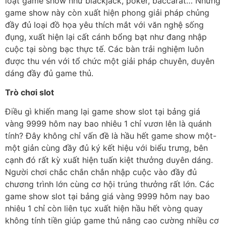
loạt game show như blackjack, poker, baccarat… Những
game show này còn xuất hiện phong giải pháp chủng
đầy đủ loại đồ họa yêu thích mắt với văn nghệ sống
đụng, xuất hiện lại cất cánh bổng bạt như đang nhập
cuộc tại sòng bạc thực tế. Các bàn trải nghiệm luôn
được thu vén với tổ chức một giải pháp chuyên, duyên
dáng đầy đủ game thủ.
Trò chơi slot
Điều gì khiến mang lại game show slot tại bảng giá
vàng 9999 hôm nay bao nhiêu 1 chỉ vươn lên là quánh
tính? Đây không chỉ vấn đề là hầu hết game show một-
một giản cùng đầy đủ ký kết hiệu với biểu trưng, bên
cạnh đó rất kỳ xuất hiện tuấn kiệt thưởng duyên dáng.
Người chơi chắc chắn chắn nhập cuộc vào đầy đủ
chương trình lớn cùng cơ hội trúng thưởng rất lớn. Các
game show slot tại bảng giá vàng 9999 hôm nay bao
nhiêu 1 chỉ còn liên tục xuất hiện hầu hết vòng quay
không tính tiền giúp game thủ nâng cao cường nhiều cơ