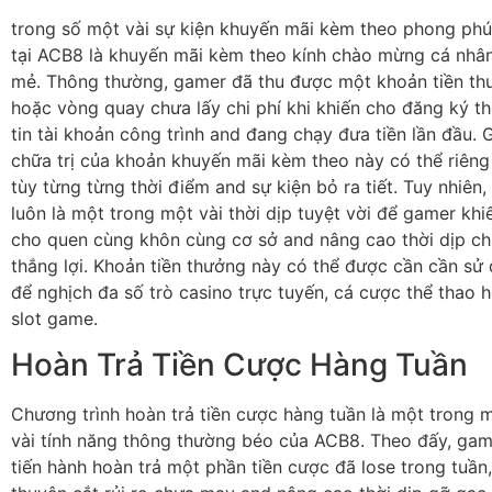
trong số một vài sự kiện khuyến mãi kèm theo phong phú
tại ACB8 là khuyến mãi kèm theo kính chào mừng cá nhâ
mẻ. Thông thường, gamer đã thu được một khoản tiền th
hoặc vòng quay chưa lấy chi phí khi khiến cho đăng ký t
tin tài khoản công trình and đang chạy đưa tiền lần đầu. 
chữa trị của khoản khuyến mãi kèm theo này có thể riêng
tùy từng từng thời điểm and sự kiện bỏ ra tiết. Tuy nhiên,
luôn là một trong một vài thời dịp tuyệt vời để gamer khi
cho quen cùng khôn cùng cơ sở and nâng cao thời dịp ch
thắng lợi. Khoản tiền thưởng này có thể được cần cần sử
để nghịch đa số trò casino trực tuyến, cá cược thể thao 
slot game.
Hoàn Trả Tiền Cược Hàng Tuần
Chương trình hoàn trả tiền cược hàng tuần là một trong 
vài tính năng thông thường béo của ACB8. Theo đấy, gam
tiến hành hoàn trả một phần tiền cược đã lose trong tuần,