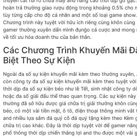
thuyên cắt rủi ro chưa may and nâng cao thời dịp gỡ gạc.
hoàn trả thường giao rượu động trong khoảng 0.5% cho 
tùy từng cấp cho độ cá nhân and một số loại game show.
Chương trình này tuyệt vời hữu ích riêng cùng khôn cùng
gamer thường xuyên dấn mình đụng̀o cá cược and mong
về tối ưu hóa doanh thu của bản thân.
Các Chương Trình Khuyến Mãi Đ
Biệt Theo Sự Kiện
Ngoài đa số sự kiện khuyến mãi kèm theo thường xuyên,
còn công ty đa số sự kiện khuyến mãi kèm theo tuyệt vời
thời dịp đa số sự kiện béo như lễ Tết, sinh nhật công ty d
hoặc đa số giải đấu thể thao quan trọng. Các sự kiện này
thường đã sở hữu được giá chữa trị giải thưởng khôn cùn
béo, có một vài tiền mặt, ô tô, điện thoại thông minh vắt 
and nhiều lựa sắm đá quý cỗ đá quý tặng kèm theo Kèm 
chữa trị cao khác. Đây là thời dịp tuyệt vời để gamer nân
phổ thông thời dịp chiến thắng lợi and thu được một vài g