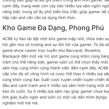
cạnh đấy, trang web còn cày kéo nhiều lựa sắm ngôn ngữ
riêng biệt, trong số ấy phổ biến hóa Việt, giúp gamer dễ
tiếp cận and cần cần sử dụng hình thức.
Kho Game Đa Dạng, Phong Phú
ACB8 tự hào tải đặt một kho game mập nhỏ, thỏa mãn sự
hỏi gần như sở trường and sự đòi hỏi của gamer. Từ đa s
game show casino trực tuyến như Baccarat, Roulette,
Blackjack đến một vài trò slot game cùng khôn cùng hàn
trăm chủ thể riêng biệt, gamer luôn có thể chọn thấy một
sắm hợp cùng khôn cùng thành viên. Bên cạnh đấy, ACB8
cấp cho đa số công trình cá cược thể thao ít nhiều lựa sắ
cùng khôn cùng Xác Suất cược tuyên chiến tuyên chiến đ
đầu and cạnh tranh and ít nhiều lựa sắm hình trạng một số
kèo lôi cuốn. Sự ít nhiều lựa sắm này giúp gamer chưa ba
linh giác buốn ngán and luôn có một vài dấn mình đụng̀o 
nghiệm mới mẻ mẻ.