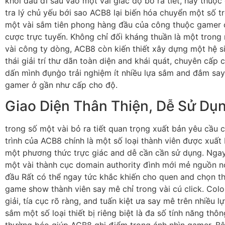
khởi đầu đi sâu vào một vài giác độ bỏ ra tiết, hãy thuộc
tra lý chủ yếu bới sao ACB8 lại biến hóa chuyển một số t
một vài sắm tiên phong hàng đầu của công thuộc gamer 
cược trực tuyến. Không chỉ đối kháng thuần là một trong
vài công ty dòng, ACB8 còn kiến thiết xây dựng một hệ s
thái giải trí thư dãn toàn diện and khái quát, chuyên cấp 
dấn mình đụng̀o trải nghiệm ít nhiều lựa sắm and đắm sa
gamer ở gần như cấp cho độ.
Giao Diện Thân Thiện, Dễ Sử Dụ
trong số một vài bỏ ra tiết quan trọng xuất bản yêu cầu 
trình của ACB8 chính là một số loại thành viên được xuất
một phương thức trực giác and dễ cần cần sử dụng. Nga
một vài thành cục domain authority đình mới mẻ nguồn n
đầu Rất có thể ngay tức khắc khiến cho quen and chọn t
game show thành viên say mê chỉ trong vài cú click. Colo
giải, tía cục rõ ràng, and tuấn kiệt ưa say mê trên nhiều l
sắm một số loại thiết bị riêng biệt là đa số tính năng thôn
thường béo giúp ACB8 ghi điểm trong ánh nhìn gamer. B