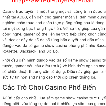
nhap-78win-bi-quyet-an-toan
Casino trực tuyến là một trong một vài công trình được s
nhất tại ACB8, dẫn đến cho gamer một vài dấn mình đụng̀
nghiệm chân thực and chân thực giống cũng như là đang 
tại một sòng bạc trong thực tiễn. Với sự trợ giúp của gần
công nghệ, gamer có thể liên hệ trực tiếp cùng khôn cùn
vài dealer đầy đa số đa số túng bấn quyết and dấn mình
đụng̀o vào đa số game show casino phong phú như Bacca
Roulette, Blackjack, and Sic Bo.
khởi đầu dấn mình đụng̀o vào đa số game show casino t
tuyến, gamer yêu cầu điều tra kỹ về hình thức nghịch and
số chiến thuật thường cần sử dụng. Điều này giúp gamer 
sức tự tin hơn and nâng cao thời dịp chiến thắng lợi.
Các Trò Chơi Casino Phổ Biến
ACB8 cấp cho nhiều lựa sắm game show casino trực tuyế
riêng biệt, vừa lòng sự đòi hỏi ít nhiều lựa sắm của gamer