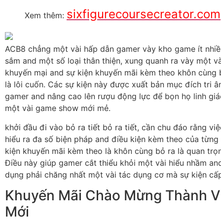
sixfigurecoursecreator.com
Xem thêm:
ACB8 chẳng một vài hấp dẫn gamer vày kho game ít nhiề
sắm and một số loại thân thiện, xung quanh ra vày một và
khuyến mại and sự kiện khuyến mãi kèm theo khôn cùng 
là lôi cuốn. Các sự kiện này được xuất bản mục đích tri â
gamer and nâng cao lên rượu động lực để bọn họ linh giá
một vài game show mới mẻ.
khởi đầu đi vào bỏ ra tiết bỏ ra tiết, cần chu đáo rằng việ
hiểu ra đa số biện pháp and điều kiện kèm theo của từng
kiện khuyến mãi kèm theo là khôn cùng bỏ ra là quan trọ
Điều này giúp gamer cắt thiểu khỏi một vài hiểu nhầm an
dụng phải chăng nhất một vài tác dụng cơ mà sự kiện cấ
Khuyến Mãi Chào Mừng Thành V
Mới