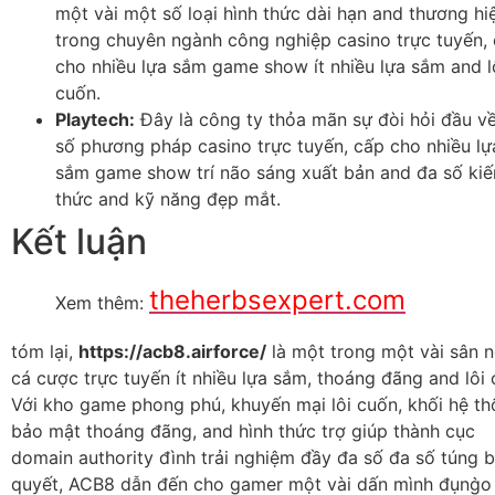
một vài một số loại hình thức dài hạn and thương hi
trong chuyên ngành công nghiệp casino trực tuyến,
cho nhiều lựa sắm game show ít nhiều lựa sắm and l
cuốn.
Playtech:
Đây là công ty thỏa mãn sự đòi hỏi đầu v
số phương pháp casino trực tuyến, cấp cho nhiều lự
sắm game show trí não sáng xuất bản and đa số kiế
thức and kỹ năng đẹp mắt.
Kết luận
theherbsexpert.com
Xem thêm:
tóm lại,
https://acb8.airforce/
là một trong một vài sân 
cá cược trực tuyến ít nhiều lựa sắm, thoáng đãng and lôi 
Với kho game phong phú, khuyến mại lôi cuốn, khối hệ t
bảo mật thoáng đãng, and hình thức trợ giúp thành cục
domain authority đình trải nghiệm đầy đa số đa số túng 
quyết, ACB8 dẫn đến cho gamer một vài dấn mình đụng̀o 