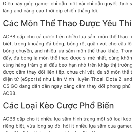
Điều này giúp gamer chỉ dẫn một vài chỉ dẫn quyết định 
láng and nâng cao thời dịp chiến thắng lợi.
Các Môn Thể Thao Được Yêu Th
ACB8 cấp cho cá cược trên nhiều lựa sắm môn thể thao r
biệt, trong khoảng đá bóng, bóng rổ, quần vợt cho cầu lô
bóng chuyền, and nhiều lựa sắm môn thể thao khác. Tron
đấy, đá bóng là môn thể thao được si mê nhất, cùng khôn
cùng hàng trăm giải đấu béo hạn nhỏ trên khắp thị trườn
được cầm thay đổi liên tiếp. chưa chỉ vắt, đa số môn thể 
điện tử (eSports) như Liên Minh Huyền Thoại, Dota 2, an
CS:GO đang dần dần ngày càng cầm thay đổi phong phú 
ACB8.
Các Loại Kèo Cược Phổ Biến
ACB8 cấp cho ít nhiều lựa sắm hình trạng một số loại kè
riêng biệt, vừa lòng sự đòi hỏi ít nhiều lựa sắm của gamer