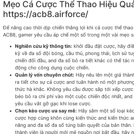
Mẹo Cá Cược Thể Thao Hiệu Qu
https://acb8.airforce/
Để nâng cao thời dịp chiến thắng lợi khi cá cược thể thao 
ACB8, gamer yêu cầu áp chế một số trong một vài mẹo s
Nghiên cứu kỹ thông tin:
khởi đầu đặt cược, hãy điề
kỹ về đa số đội bóng, cầu thủ, phong thái, lịch sử t
chiến đối đầu, and đa số bỏ ra tiết khác có thể tác 
động cho công dụng cuộc chiến.
Quản lý vốn chuyên chút:
Hãy nêu lên một giá thàn
ra tiết cho sự cá cược and tuân hành nó một phươn
thức hà khắc. Không yêu cầu được sắp tới xếp cược
béo bỏ ra chi phí vào một cuộc chiến độc nhất, and
yêu cầu vắt gỡ gạc khi lose cược.
Chọn kèo cược ưa say mê:
Hãy sắm một số loại kè
cược hợp cùng khôn cùng kiến thức and kiến thức a
năng and đa số đa số túng bấn quyết của bản thân.
thành viên là người mới mẻ nguồn nơi bắt đầu, hãy 