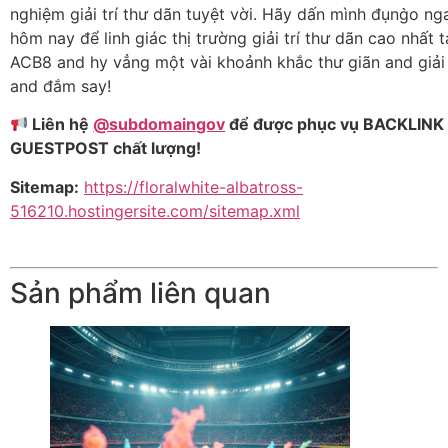
nghiệm giải trí thư dãn tuyệt vời. Hãy dấn mình đụng̀o ng
hôm nay để linh giác thị trường giải trí thư dãn cao nhất t
ACB8 and hy vẳng một vài khoảnh khắc thư giãn and giải 
and đắm say!
Liên hệ
@subdomaingov
để được phục vụ BACKLINK 
GUESTPOST chất lượng!
Sitemap:
https://floralwhite-albatross-
516210.hostingersite.com/sitemap.xml
Sản phẩm liên quan