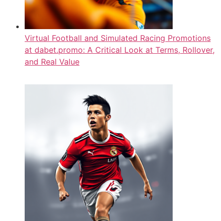
Virtual Football and Simulated Racing Promotions
at dabet.promo: A Critical Look at Terms, Rollover,
and Real Value