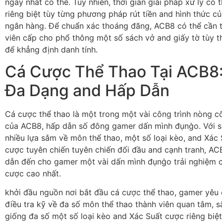
ngày nhất có thể. Tuy nhiên, thời gian giải pháp xử lý có 
riêng biệt tùy từng phương pháp rút tiền and hình thức c
ngân hàng. Để chuẩn xác thoáng đãng, ACB8 có thể cần 
viên cấp cho phổ thông một số sách vở and giấy tờ tùy t
để khẳng định danh tính.
Cá Cược Thể Thao Tại ACB8
Đa Dạng and Hấp Dẫn
Cá cược thể thao là một trong một vài công trình nòng c
của ACB8, hấp dẫn số đông gamer dấn mình đụng̀o. Với s
nhiều lựa sắm về môn thể thao, một số loại kèo, and Xác 
cược tuyên chiến tuyên chiến đối đầu and cạnh tranh, AC
dẫn đến cho gamer một vài dấn mình đụng̀o trải nghiệm 
cược cao nhất.
khởi đầu nguồn nơi bắt đầu cá cược thể thao, gamer yêu
điều tra kỹ về đa số môn thể thao thành viên quan tâm, s
giống đa số một số loại kèo and Xác Suất cược riêng biệt