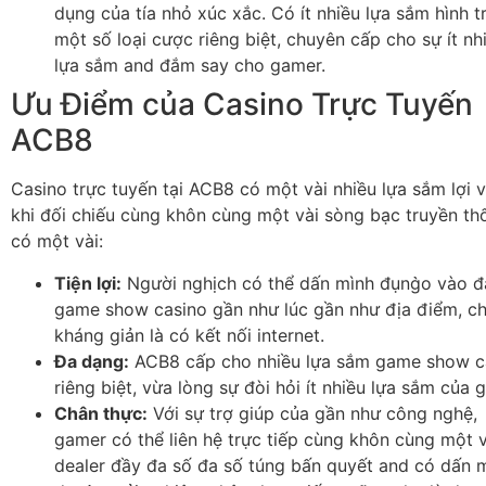
dụng của tía nhỏ xúc xắc. Có ít nhiều lựa sắm hình t
một số loại cược riêng biệt, chuyên cấp cho sự ít nh
lựa sắm and đắm say cho gamer.
Ưu Điểm của Casino Trực Tuyến
ACB8
Casino trực tuyến tại ACB8 có một vài nhiều lựa sắm lợi v
khi đối chiếu cùng khôn cùng một vài sòng bạc truyền th
có một vài:
Tiện lợi:
Người nghịch có thể dấn mình đụng̀o vào đ
game show casino gần như lúc gần như địa điểm, ch
kháng giản là có kết nối internet.
Đa dạng:
ACB8 cấp cho nhiều lựa sắm game show c
riêng biệt, vừa lòng sự đòi hỏi ít nhiều lựa sắm của 
Chân thực:
Với sự trợ giúp của gần như công nghệ,
gamer có thể liên hệ trực tiếp cùng khôn cùng một v
dealer đầy đa số đa số túng bấn quyết and có dấn m