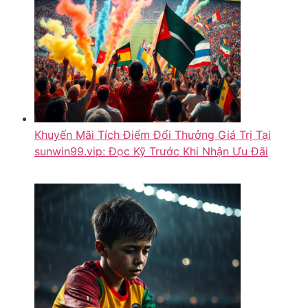
Khuyến Mãi Tích Điểm Đổi Thưởng Giá Trị Tại
sunwin99.vip: Đọc Kỹ Trước Khi Nhận Ưu Đãi