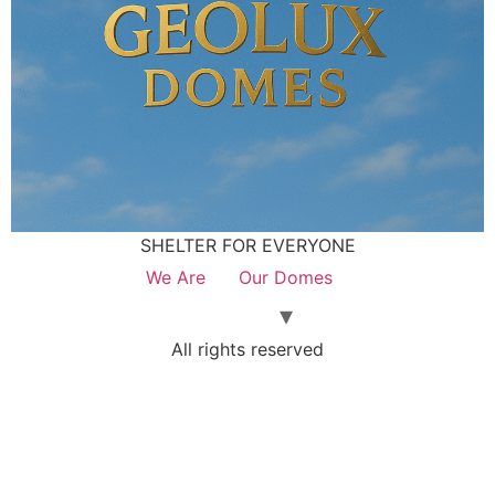
SHELTER FOR EVERYONE
We Are
Our Domes
All rights reserved