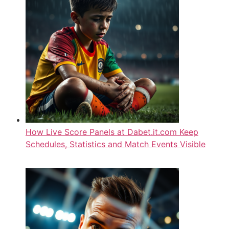
How Live Score Panels at Dabet.it.com Keep
Schedules, Statistics and Match Events Visible