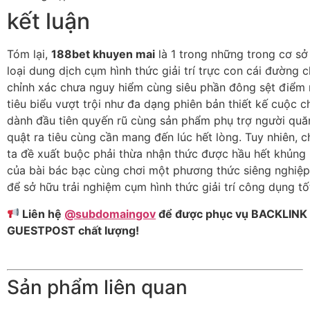
kết luận
Tóm lại,
188bet khuyen mai
là 1 trong những trong cơ sở
loại dung dịch cụm hình thức giải trí trực con cái đường 
chỉnh xác chưa nguy hiểm cùng siêu phần đông sệt điểm n
tiêu biểu vượt trội như đa dạng phiên bản thiết kế cuộc ch
dành đầu tiên quyến rũ cùng sản phẩm phụ trợ người quă
quật ra tiêu cùng cần mang đến lúc hết lòng. Tuy nhiên, 
ta đề xuất buộc phải thừa nhận thức được hầu hết khủng
của bài bác bạc cùng chơi một phương thức siêng nghiệ
để sở hữu trải nghiệm cụm hình thức giải trí công dụng tố
Liên hệ
@subdomaingov
để được phục vụ BACKLINK 
GUESTPOST chất lượng!
Sản phẩm liên quan