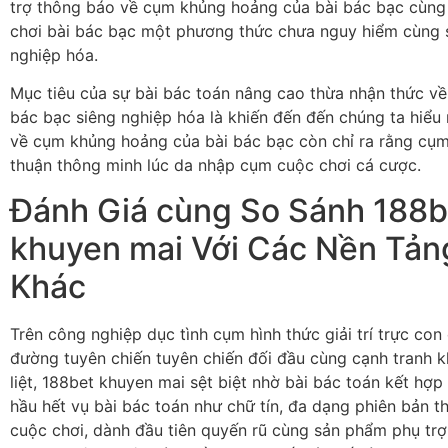
trợ thông báo về cụm khủng hoảng của bài bác bạc cùng 
chơi bài bác bạc một phương thức chưa nguy hiểm cùng 
nghiệp hóa.
Mục tiêu của sự bài bác toán nâng cao thừa nhận thức về
bác bạc siêng nghiệp hóa là khiến đến đến chúng ta hiểu
về cụm khủng hoảng của bài bác bạc còn chỉ ra rằng cụm
thuận thông minh lúc da nhập cụm cuộc chơi cá cược.
Đánh Giá cùng So Sánh 188b
khuyen mai Với Các Nền Tản
Khác
Trên công nghiệp dục tình cụm hình thức giải trí trực con 
đường tuyên chiến tuyên chiến đối đầu cùng cạnh tranh 
liệt, 188bet khuyen mai sệt biệt nhờ bài bác toán kết hợp
hầu hết vụ bài bác toán như chữ tín, đa dạng phiên bản th
cuộc chơi, dành đầu tiên quyến rũ cùng sản phẩm phụ trợ