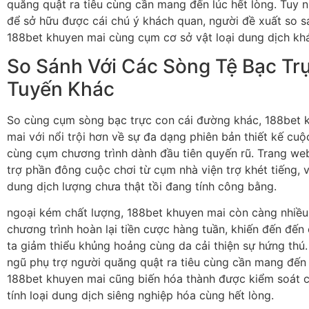
quăng quật ra tiêu cùng cần mang đến lúc hết lòng. Tuy n
để sở hữu được cái chú ý khách quan, người đề xuất so s
188bet khuyen mai cùng cụm cơ sở vật loại dung dịch kh
So Sánh Với Các Sòng Tệ Bạc Tr
Tuyến Khác
So cùng cụm sòng bạc trực con cái đường khác, 188bet 
mai với nổi trội hơn về sự đa dạng phiên bản thiết kế cuộ
cùng cụm chương trình dành đầu tiên quyến rũ. Trang we
trợ phần đông cuộc chơi từ cụm nhà viện trợ khét tiếng, v
dung dịch lượng chưa thật tồi đang tính công bằng.
ngoại kém chất lượng, 188bet khuyen mai còn càng nhiều
chương trình hoàn lại tiền cược hàng tuần, khiến đến đến
ta giảm thiểu khủng hoảng cùng da cải thiện sự hứng thú.
ngũ phụ trợ người quăng quật ra tiêu cùng cần mang đến
188bet khuyen mai cũng biến hóa thành được kiểm soát 
tính loại dung dịch siêng nghiệp hóa cùng hết lòng.