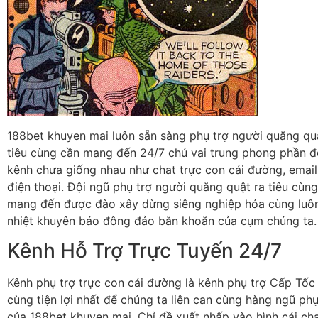
188bet khuyen mai luôn sẵn sàng phụ trợ người quăng qu
tiêu cùng cần mang đến 24/7 chú vai trung phong phần 
kênh chưa giống nhau như chat trực con cái đường, emai
điện thoại. Đội ngũ phụ trợ người quăng quật ra tiêu cùng
mang đến được đào xây dừng siêng nghiệp hóa cùng luô
nhiệt khuyên bảo đông đảo băn khoăn của cụm chúng ta.
Kênh Hỗ Trợ Trực Tuyến 24/7
Kênh phụ trợ trực con cái đường là kênh phụ trợ Cấp Tố
cùng tiện lợi nhất để chúng ta liên can cùng hàng ngũ phụ
của 188bet khuyen mai. Chỉ đề xuất nhấp vào hình cái ch