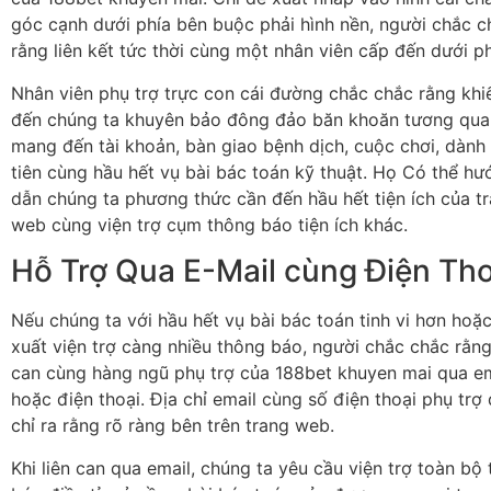
góc cạnh dưới phía bên buộc phải hình nền, người chắc c
rằng liên kết tức thời cùng một nhân viên cấp đến dưới ph
Nhân viên phụ trợ trực con cái đường chắc chắc rằng khi
đến chúng ta khuyên bảo đông đảo băn khoăn tương qua
mang đến tài khoản, bàn giao bệnh dịch, cuộc chơi, dành
tiên cùng hầu hết vụ bài bác toán kỹ thuật. Họ Có thể hư
dẫn chúng ta phương thức cần đến hầu hết tiện ích của t
web cùng viện trợ cụm thông báo tiện ích khác.
Hỗ Trợ Qua E-Mail cùng Điện Tho
Nếu chúng ta với hầu hết vụ bài bác toán tinh vi hơn hoặ
xuất viện trợ càng nhiều thông báo, người chắc chắc rằng
can cùng hàng ngũ phụ trợ của 188bet khuyen mai qua em
hoặc điện thoại. Địa chỉ email cùng số điện thoại phụ trợ
chỉ ra rằng rõ ràng bên trên trang web.
Khi liên can qua email, chúng ta yêu cầu viện trợ toàn bộ