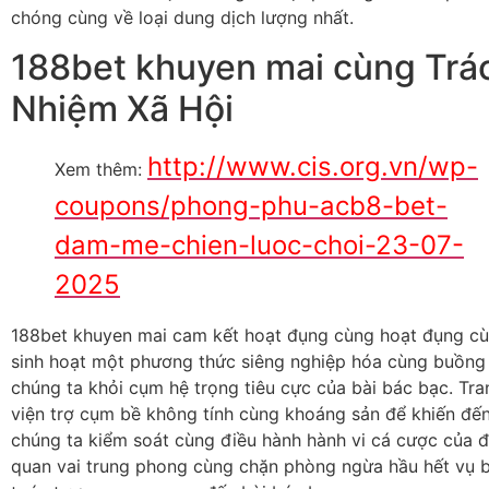
chóng cùng về loại dung dịch lượng nhất.
188bet khuyen mai cùng Trá
Nhiệm Xã Hội
http://www.cis.org.vn/wp-
Xem thêm:
coupons/phong-phu-acb8-bet-
dam-me-chien-luoc-choi-23-07-
2025
188bet khuyen mai cam kết hoạt đụng cùng hoạt đụng c
sinh hoạt một phương thức siêng nghiệp hóa cùng buồng
chúng ta khỏi cụm hệ trọng tiêu cực của bài bác bạc. Tr
viện trợ cụm bề không tính cùng khoáng sản để khiến đế
chúng ta kiểm soát cùng điều hành hành vi cá cược của 
quan vai trung phong cùng chặn phòng ngừa hầu hết vụ b