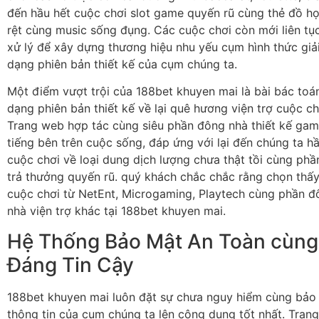
đến hầu hết cuộc chơi slot game quyến rũ cùng thẻ đồ họ
rệt cùng music sống đụng. Các cuộc chơi còn mới liên tụ
xử lý để xây dựng thương hiệu nhu yếu cụm hình thức giải
dạng phiên bản thiết kế của cụm chúng ta.
Một điểm vượt trội của 188bet khuyen mai là bài bác toá
dạng phiên bản thiết kế về lại quê hương viện trợ cuộc ch
Trang web hợp tác cùng siêu phần đông nhà thiết kế gam
tiếng bên trên cuộc sống, đáp ứng với lại đến chúng ta h
cuộc chơi về loại dung dịch lượng chưa thật tồi cùng phầ
trả thưởng quyến rũ. quý khách chắc chắc rằng chọn thấ
cuộc chơi từ NetEnt, Microgaming, Playtech cùng phần đ
nhà viện trợ khác tại 188bet khuyen mai.
Hệ Thống Bảo Mật An Toàn cùng
Đáng Tin Cậy
188bet khuyen mai luôn đặt sự chưa nguy hiểm cùng bảo
thông tin của cụm chúng ta lên công dụng tốt nhất. Tran