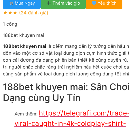
Mua Ngay
Thêm vào giỏ
Yêu thích
★★★
(24 đánh giá)
1 cổng
188bet khuyen mai
188bet khuyen mai
là điểm mang đến lý tưởng đến hầu h
dồn vào một cơ sở vật loại dung dịch cụm hình thức giải t
con cái đường đa dạng phiên bản thiết kế cùng quyến rũ, 
trí người chắc chắc rằng trải nghiệm hầu hết cuộc chơi c
cùng sản phẩm về loại dung dịch lượng công dụng tốt nhấ
188bet khuyen mai: Sân Chơ
Dạng cùng Uy Tín
https://telegrafi.com/trade
Xem thêm:
viral-caught-in-4k-coldplay-shirt-