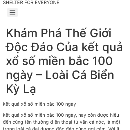
SHELTER FOR EVERYONE
Khám Phá Thế Giới
Độc Đáo Của kết quả
xổ số miền bắc 100
ngày – Loài Cá Biển
Kỳ Lạ
kết quả xổ số miền bắc 100 ngày
kết quả xổ số miền bắc 100 ngày, hay còn được hiểu
đến cùng tên thường điện thoại tứ vấn cá nóc, là một
trong loài cá đại dương độc đáo cùng gợi cảm. Với ít