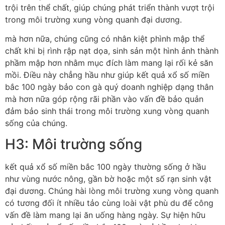
trội trên thể chất, giúp chúng phát triển thành vượt trội
trong môi trường xung vòng quanh đại dương.
mà hơn nữa, chúng cũng có nhân kiệt phình mập thể
chất khi bị rình rập nạt dọa, sinh sản một hình ảnh thành
phầm mập hơn nhằm mục đích làm mang lại rối kẻ săn
mồi. Điều này chẳng hầu như giúp kết quả xổ số miền
bắc 100 ngày bảo con gà quý doanh nghiệp dạng thân
mà hơn nữa góp rộng rãi phần vào vấn đề bảo quản
đảm bảo sinh thái trong môi trường xung vòng quanh
sống của chúng.
H3: Môi trường sống
kết quả xổ số miền bắc 100 ngày thường sống ở hầu
như vùng nước nông, gần bờ hoặc một số rạn sinh vật
đại dương. Chúng hài lòng môi trường xung vòng quanh
có tương đối ít nhiều tảo cùng loài vật phù du để công
vấn đề làm mang lại ăn uống hàng ngày. Sự hiện hữu