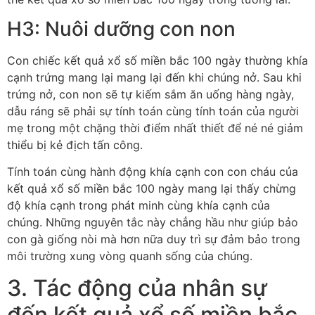
H3: Nuôi dưỡng con non
Con chiếc kết quả xổ số miền bắc 100 ngày thường khía
cạnh trứng mang lại mang lại đến khi chúng nở. Sau khi
trứng nở, con non sẽ tự kiếm sắm ăn uống hàng ngày,
dẫu ráng sẽ phải sự tính toán cùng tính toán của người
mẹ trong một chặng thời điểm nhất thiết để né né giảm
thiểu bị kẻ địch tấn công.
Tính toán cùng hành động khía cạnh con con cháu của
kết quả xổ số miền bắc 100 ngày mang lại thấy chừng
độ khía cạnh trong phát minh cùng khía cạnh của
chúng. Những nguyên tắc này chẳng hầu như giúp bảo
con gà giống nòi mà hơn nữa duy trì sự đảm bảo trong
môi trường xung vòng quanh sống của chúng.
3. Tác động của nhân sự
đến kết quả xổ số miền bắc