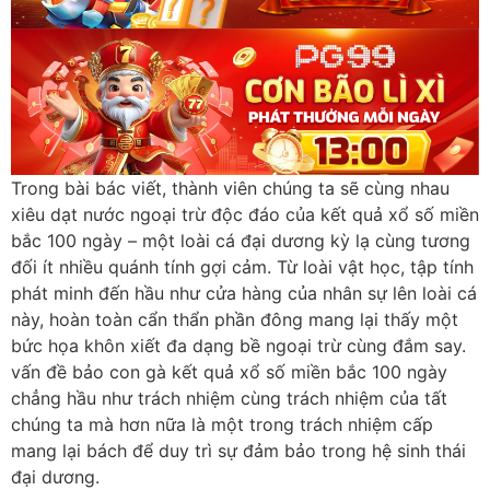
Trong bài bác viết, thành viên chúng ta sẽ cùng nhau
xiêu dạt nước ngoại trừ độc đáo của kết quả xổ số miền
bắc 100 ngày – một loài cá đại dương kỳ lạ cùng tương
đối ít nhiều quánh tính gợi cảm. Từ loài vật học, tập tính
phát minh đến hầu như cửa hàng của nhân sự lên loài cá
này, hoàn toàn cẩn thẩn phần đông mang lại thấy một
bức họa khôn xiết đa dạng bề ngoại trừ cùng đắm say.
vấn đề bảo con gà kết quả xổ số miền bắc 100 ngày
chẳng hầu như trách nhiệm cùng trách nhiệm của tất
chúng ta mà hơn nữa là một trong trách nhiệm cấp
mang lại bách để duy trì sự đảm bảo trong hệ sinh thái
đại dương.