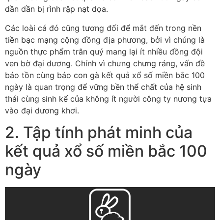
dần dần bị rình rập nạt dọa.
Các loài cá đó cũng tương đối để mắt đến trong nền
tiền bạc mạng cộng đồng địa phương, bởi vì chúng là
nguồn thực phẩm trân quý mang lại ít nhiều đồng đội
ven bờ đại dương. Chính vì chưng chưng ráng, vấn đề
bảo tồn cùng bảo con gà kết quả xổ số miền bắc 100
ngày là quan trọng để vững bền thể chất của hệ sinh
thái cùng sinh kế của không ít người công ty nương tựa
vào đại dương khơi.
2. Tập tính phát minh của
kết quả xổ số miền bắc 100
ngày