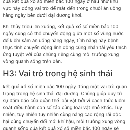
của kết quả xổ số miền bắc 100 ngày ở hầu như khu
vực này đóng vai trò để mắt đến trong chuỗi ăn uống
hàng ngày bên dưới đại dương khơi.
Khi thủy triều lên xuống, kết quả xổ số miền bắc 100
ngày cũng có thể chuyển động giữa một số vùng nước
để kiếm sắm ăn uống hàng ngày, tính năng này bệnh
thực tính chuyển động linh động cùng nhân tài yêu thích
ứng tuyệt vời của chúng riêng cùng môi trường xung
vòng quanh sống trên bên.
H3: Vai trò trong hệ sinh thái
kết quả xổ số miền bắc 100 ngày đóng một vai trò quan
trọng trong hệ sinh thái đại dương. Chúng giúp duy trì
sự đảm bảo của quần thể loài vật bởi vì cách thức kiểm
soát điều hành con số tảo cùng loài vật nhỏ khác. Tuy
nhiên, tuy nhiên tuy nhiên cùng nâng cao rộng rãi độc
hại cùng chuyển đổi mới khí hậu, môi trường xung vòng
quanh sống của kết quả xổ số miền bắc 100 ngày sẽ