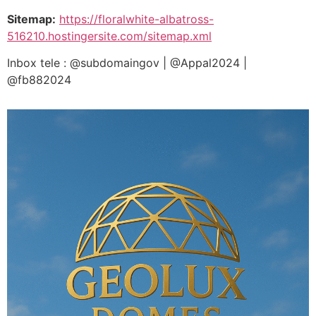
Sitemap:
https://floralwhite-albatross-
516210.hostingersite.com/sitemap.xml
Inbox tele : @subdomaingov | @Appal2024 |
@fb882024