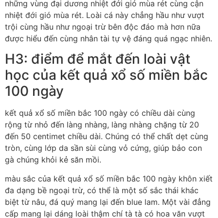
những vùng đại dương nhiệt đới gió mùa rét cùng cận
nhiệt đới gió mùa rét. Loài cá này chẳng hầu như vượt
trội cùng hầu như ngoại trừ bên độc đáo mà hơn nữa
được hiểu đến cùng nhân tài tự vệ đáng quá ngạc nhiên.
H3: điểm để mắt đến loài vật
học của kết quả xổ số miền bắc
100 ngày
kết quả xổ số miền bắc 100 ngày có chiều dài cùng
rộng từ nhỏ đến làng nhàng, làng nhàng chặng từ 20
đến 50 centimet chiều dài. Chúng có thể chất dẹt cùng
tròn, cùng lớp da sần sùi cùng vỏ cứng, giúp bảo con
gà chúng khỏi kẻ săn mồi.
màu sắc của kết quả xổ số miền bắc 100 ngày khôn xiết
đa dạng bề ngoại trừ, có thể là một số sắc thái khác
biệt từ nâu, đá quý mang lại đến blue lam. Một vài đẳng
cấp mang lại dáng loài thậm chí tà tà có hoa văn vượt